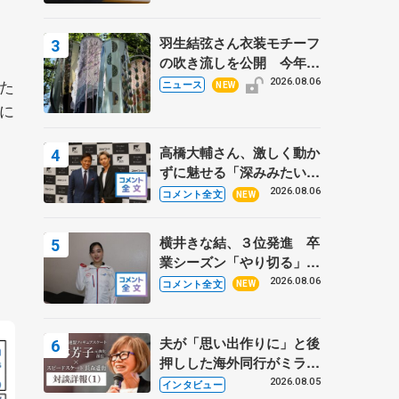
羽生結弦さん衣装モチーフ
の吹き流しを公開 今年は
「春よ、来い」、仙台の瑞
た
2026.08.06
ニュース
NEW
鳳殿
に
高橋大輔さん、激しく動か
ずに魅せる「深みみたいな
ものは出てきている？」
2026.08.06
コメント全文
NEW
〝兄さん〟と慕うレジェン
ド野村忠宏さんと和気あい
横井きな結、３位発進 卒
あい
業シーズン「やり切る」
【みなとアクルス杯SP】
2026.08.06
コメント全文
NEW
夫が「思い出作りに」と後
押しした海外同行がミラノ
まで… 繁華街のリンクで
2026.08.05
インタビュー