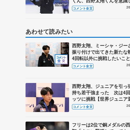
くん、西野太翔くんを意識
ないように」 【全日本ジュ
20
コメント全文
宿コメント全文】
あわせて読みたい
西野太翔、ミーシャ・ジー
振り付けで出てきた新た
4回転以外に挑戦したい
【アクアカップジュニア男
20
コメント全文
ー】
西野太翔、ジュニアを引っ
持ち若干強まった 次は4
ッツに挑戦【世界ジュニア
権・帰国後囲み】
20
コメント全文
フリーは2位で銅メダルの