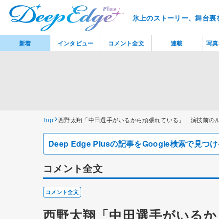
氷上のストーリー、舞台裏
新着
インタビュー
コメント全文
連載
写真
Top
西野太翔「中田選手がいるから頑張れている」 演技前の
Deep Edge Plusの記事をGoogle検索で
コメント全文
コメント全文
西野太翔「中田選手がいるか