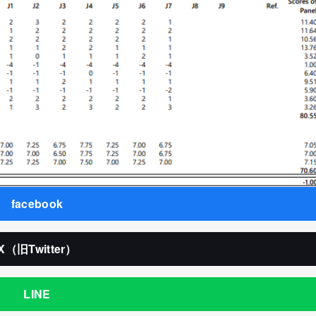
facebook
X（旧Twitter）
LINE