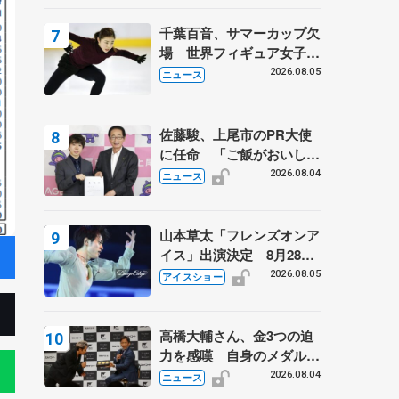
は不良のお兄さんも味方
に 小林芳子さんが振り返
千葉百音、サマーカップ欠
るスケート人生
場 世界フィギュア女子2
位
2026.08.05
ニュース
佐藤駿、上尾市のPR大使
に任命 「ご飯がおいし
く、住みやすいのが魅力」
2026.08.04
ニュース
山本草太「フレンズオンア
イス」出演決定 8月28日
（金）2公演のみ 荒川静
2026.08.05
アイスショー
香さんプロデュース、20
周年のアイスショー
高橋大輔さん、金3つの迫
力を感嘆 自身のメダルは
「どちらに？」 〝リス兄
2026.08.04
ニュース
弟〟オリンピック3連覇の