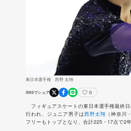
東日本選手権 西野 太翔
0
SNSでシェア
フィギュアスケートの東日本選手権最終日は
行われ、ジュニア男子は
西野太翔
（神奈川
フリーもトップとなり、合計225・17点で2