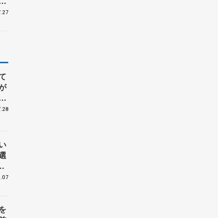
ア
.27
て
が
ジ
.28
い
選
手
.07
を