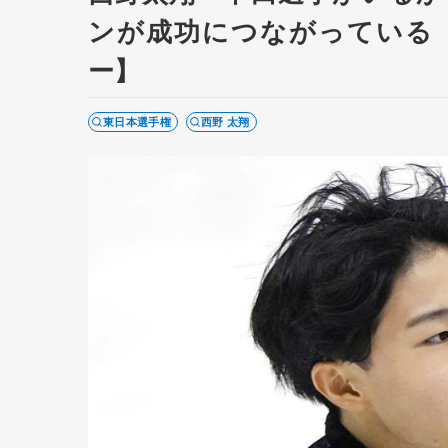
ンが成功につながっている
ー】
東日本選手権
西野 太翔