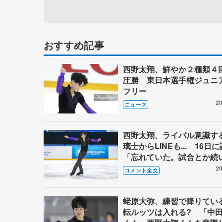
おすすめ記事
西野太翔、鮮やか２種類４
圧勝 東日本選手権ジュニ
フリー
20
ニュース
西野太翔、ライバル意識す
璃士からLINEも... 16日
「忘れていた。試合とか続
て」 【ジュニアGP第6戦
20
コメント全文
ンド大会帰国】
蛯原大弥、練習で降りてい
転ルッツは入れる? 「中