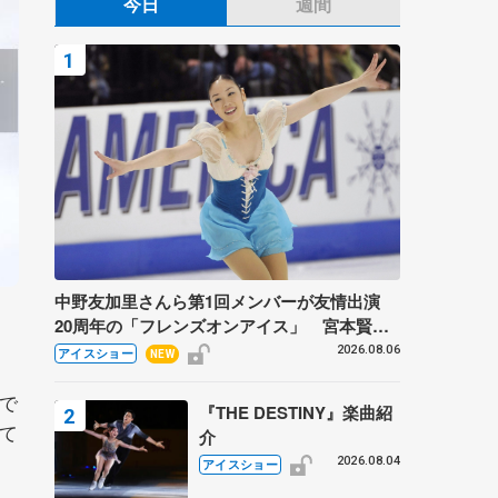
今日
週間
中野友加里さんら第1回メンバーが友情出演
20周年の「フレンズオンアイス」 宮本賢二
さん、有川梨絵さん、田村岳斗さんも
2026.08.06
アイスショー
NEW
で
『THE DESTINY』楽曲紹
て
介
2026.08.04
アイスショー