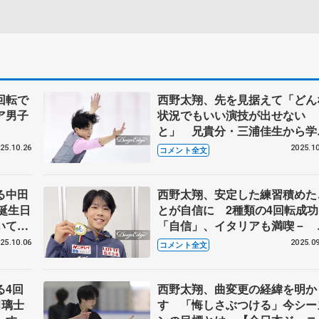
回転で
西野太翔、先を見据えて「どん
ア男子
状況でもいい演技が出せない
と」 兄貴分・三浦佳生から学
だシニアの厳しさとは【東日本
25.10.26
2025.10
コメント全文
手権・ジュニア男子ＳＰ】
る中田
西野太翔、安定した練習積めた
に誕生日
とが自信に 2種類の4回転成功
いてい
「自信」、イタリアも満喫－
ポーラ
【ジュニアGP第3戦イタリア大
25.10.06
2025.09
コメント全文
帰国】
る4回
西野太翔、曲変更の経緯を明か
田璃士
す 「悔しさぶつける」今シー