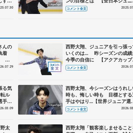
しすぎ
ンの目標とは 【全日本ジュニ
ニア合
合宿コメント全文】
25.07.30
2025.07
コメント全文
さんの
西野大翔、ジュニアを引っ張っ
な執着
いくのは... 昨シーズンの成績
こと
今季の自信に 【アクアカップ
子フリ
ュニア男子SP】
26.07.29
2026.07
コメント全文
張る気
西野太翔、今シーズンはうれし
回転ル
時も、悔しい時も 目標とする
選手
手はやはり...【世界ジュニア選
権男子一夜明け】
26.03.09
2026.03
コメント全文
西野太
西野太翔「観客楽しませること