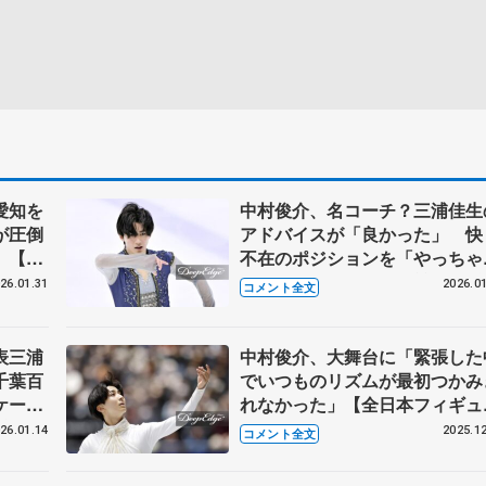
愛知を
中村俊介、名コーチ？三浦佳生
が圧倒
アドバイスが「良かった」 快
」【国
不在のポジションを「やっちゃ
年男子
よ！」【日本学生氷上競技選手
26.01.31
2026.01
コメント全文
権･男子フリー】
表三浦
中村俊介、大舞台に「緊張した
千葉百
でいつものリズムが最初つかみ
ケータ
れなかった」【全日本フィギュ
手権・
男子SP】
26.01.14
2025.12
コメント全文