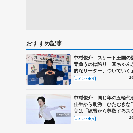
おすすめ記事
中村俊介、スケート王国の
背負うのは誇り「草ちゃん
的なリーダー、ついていく
民スポーツ大会冬季大会成
20
コメント全文
SP】
中村俊介、同じ年の五輪代
佳生から刺激 ひたむきな
音は「練習から尊敬するス
ー」【日本学生氷上競技選
20
コメント全文
男子SP】