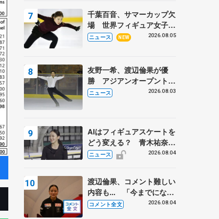
トロフィーフリー】
千葉百音、サマーカップ欠
場 世界フィギュア女子2
位
2026.08.05
ニュース
NEW
友野一希、渡辺倫果が優
勝 アジアンオープントロ
フィー
2026.08.03
ニュース
AIはフィギュアスケートを
どう変える？ 青木祐奈と
考える採点、トレーニング
2026.08.04
ニュース
の未来
渡辺倫果、コメント難しい
内容も... 「今までにない
くらい早めに仕上げられて
2026.08.04
コメント全文
いる」 【アジアンオープ