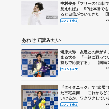
中村俊介「フリーの4回転
見えれば」 SPは本番でも
ると自信がついてきた 【
選手権男子SP】
20
コメント全文
あわせて読みたい
蛯原大弥、友達との絆がす
まる大会 「一緒に戦って
持ちで応援する」 【国民
ツ大会冬季大会少年男子SP
20
コメント全文
『タイタニック』で“武器”
た三宅星南 「これからど
いけるか、ワクワクして
【国民スポーツ大会冬季大
20
コメント全文
男子フリー】