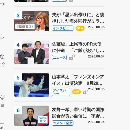
入っ
弟〟オリンピック3連覇の
野村忠宏さんと対談
夫が「思い出作りに」と後
押しした海外同行がミラノ
まで… 繁華街のリンクで
2026.08.05
インタビュー
NEW
は不良のお兄さんも味方
し
に 小林芳子さんが振り返
佐藤駿、上尾市のPR大使
るスケート人生
に任命 「ご飯がおいし
な
く、住みやすいのが魅力」
2026.08.04
ニュース
で
山本草太「フレンズオンア
イス」出演決定 8月28日
（金）2公演のみ 荒川静
2026.08.05
アイスシ
NEW
ョー
香さんプロデュース、20
な
周年のアイスショー
ョ
友野一希、早い時期の国際
試合が良い自信に 宇野昌
磨の現役復帰に思っている
2026.08.04
コメント全文
こと 【アジアンオープン