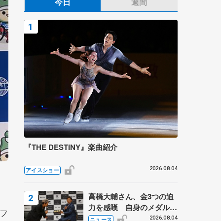
今日
週間
『THE DESTINY』楽曲紹介
2026.08.04
アイスショー
高橋大輔さん、金3つの迫
力を感嘆 自身のメダルは
フ
「どちらに？」 〝リス兄
2026.08.04
ニュース