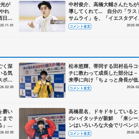
で光が
中村俊介、高橋大輔さんたちが
やれ
導してくれて... 自分の「ラス
西日本
サムライ」を、「イエスタデイ
も 【木下グループ杯男子SP
25.11.01
2025.09
コメント全文
後】
ごく深
松本悠輝、帯同する田村岳斗コ
いる気
チに教わって成長した部分は
スポー
来季に向け「ちょっと身長が低
】
ても演技に迫力が出るように」
26.02.03
2026.02
コメント全文
【国民スポーツ大会冬季大会少
男子SP】
を磨い
高橋星名、ドキドキしていると
こまで
のハイタッチが新鮮 「来シー
いる」
ンはいろいろな大会でリベンジ
会成年
たい」【国民スポーツ大会冬季
26.02.03
2026.02
コメント全文
会少年男子SP】