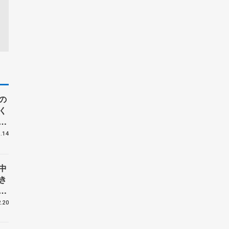
の
く
う
.14
中
き
ア
.20