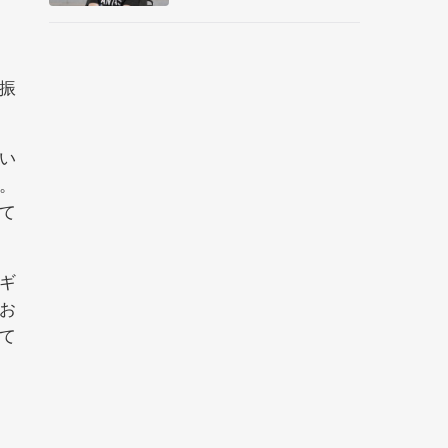
メント
振
い
。
て
ギ
お
て