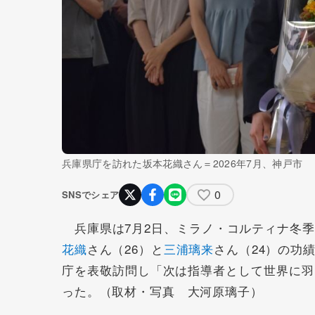
兵庫県庁を訪れた坂本花織さん＝2026年7月、神戸市
0
SNSでシェア
兵庫県は7月2日、ミラノ・コルティナ冬季
花織
さん（26）と
三浦璃来
さん（24）の功
庁を表敬訪問し「次は指導者として世界に羽
った。（取材・写真 大河原璃子）