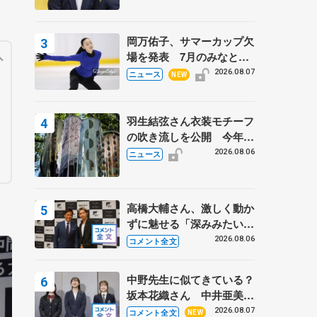
岡万佑子、サマーカップ欠
場を発表 7月のみなとア
クルス杯は腰痛の影響で
2026.08.07
ニュース
NEW
羽生結弦さん衣装モチーフ
の吹き流しを公開 今年は
「春よ、来い」、仙台の瑞
2026.08.06
ニュース
鳳殿
高橋大輔さん、激しく動か
ずに魅せる「深みみたいな
ものは出てきている？」
2026.08.06
コメント全文
〝兄さん〟と慕うレジェン
ド野村忠宏さんと和気あい
中野先生に似てきている？
あい
坂本花織さん 中井亜美は
クリケットのサマーキャン
2026.08.07
コメント全文
NEW