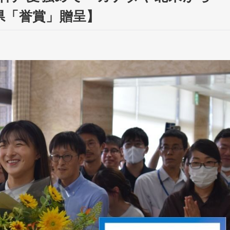
県「誉賞」贈呈】