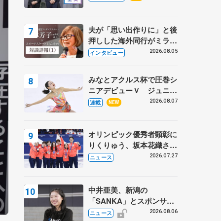
プに 島田麻央はたくさん
試合に出て国際大会へ【文
部科学省スポーツ表彰
夫が「思い出作りに」と後
式】
押しした海外同行がミラノ
まで… 繁華街のリンクで
2026.08.05
インタビュー
は不良のお兄さんも味方
に 小林芳子さんが振り返
みなとアクルス杯で圧巻シ
るスケート人生
ニアデビューＶ ジュニア
で４シーズン無敗の島田麻
2026.08.07
連載
NEW
央
オリンピック優秀者顕彰に
りくりゅう、坂本花織さ
ん、団体メンバーら 8月
2026.07.27
ニュース
7日に文科省が表彰式、ブ
ルーノ・マルコット、中野
園子らコーチも
中井亜美、新潟の
「SANKA」とスポンサー
契約 「全力で応援」とコ
2026.08.06
ニュース