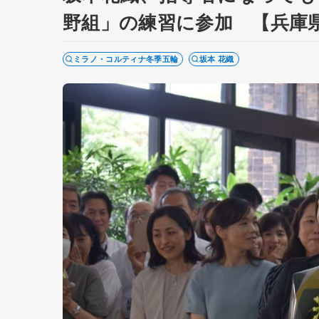
野組」の練習に参加 【兵庫
ミラノ・コルティナ冬季五輪
坂本 花織