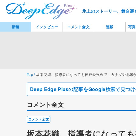
氷上のストーリー、舞台裏
新着
インタビュー
コメント全文
連載
写真
Top
坂本花織、指導者になっても神戸愛強めで カナダや北米
Deep Edge Plusの記事をGoogle検索で
コメント全文
コメント全文
坂本花織、指導者になっても