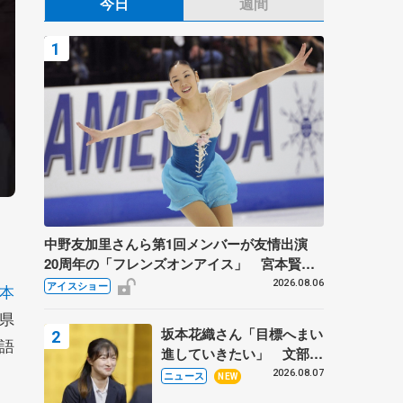
今日
週間
中野友加里さんら第1回メンバーが友情出演
20周年の「フレンズオンアイス」 宮本賢二
さん、有川梨絵さん、田村岳斗さんも
2026.08.06
アイスショー
本
県
坂本花織さん「目標へまい
語
進していきたい」 文部科
学省スポーツ表彰式で代表
2026.08.07
ニュース
NEW
謝辞