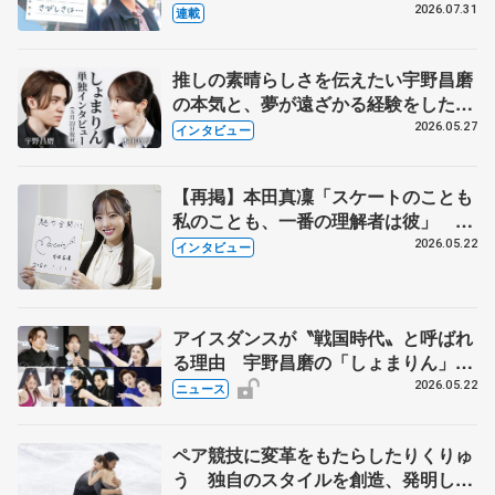
とは 影響あったPIW前キャプテン松
2026.07.31
連載
永さんの存在
推しの素晴らしさを伝えたい宇野昌磨
の本気と、夢が遠ざかる経験をした本
田真凜の覚悟
2026.05.27
インタビュー
【再掲】本田真凜「スケートのことも
私のことも、一番の理解者は彼」 引
退時の単独インタビューで語った競技
2026.05.22
インタビュー
人生や家族、恋人、これからの夢…
アイスダンスが〝戦国時代〟と呼ばれ
る理由 宇野昌磨の「しょまりん」ら
実力者が相次いで参戦 国内の競争激
2026.05.22
ニュース
化
ペア競技に変革をもたらしたりくりゅ
う 独自のスタイルを創造、発明した