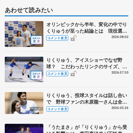
あわせて読みたい
オリンピックから半年、変化の中でり
くりゅうが至った結論とは 現役選手
みたいな今の生活に「引退したんだよ
2026.08.02
コメント全文
ね？」 【THE DESTINY千秋楽】
りくりゅう、アイスショーでなぜ野
球？ こだわったリンクのサイズ、試
合同様の迫力を 【THE DESTINYリ
2026.07.30
コメント全文
ハーサル後 】
りくりゅう、投球スタイルは話し合い
で 野球ファンの木原龍一さんは全て
に感動 【ドジャース戦始球式】
2026.05.26
コメント全文
「うたまさ」が「りくりゅう」から受