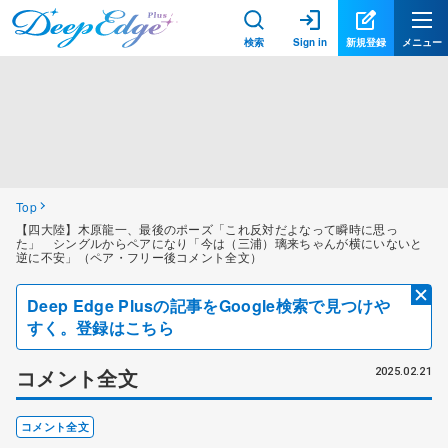
検索
Sign in
新規登録
メニュー
Top
【四大陸】木原龍一、最後のポーズ「これ反対だよなって瞬時に思っ
た」 シングルからペアになり「今は（三浦）璃来ちゃんが横にいないと
逆に不安」（ペア・フリー後コメント全文）
Deep Edge Plusの記事をGoogle検索で見つけや
すく。登録はこちら
コメント全文
2025.02.21
コメント全文