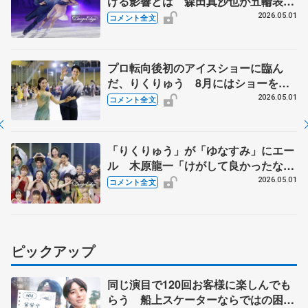
ける影響とは 森田真沙也が五輪表彰
式で木原龍一にかけられた言葉 【ブ
2026.05.01
コメント全文
ルームオンアイス】
プロ転向後初のアイスショーに臨ん
だ、りくりゅう 8月にはショーを初
プロデュース「2人で話し出すと結
2026.05.01
コメント全文
構、止まらない」 【ブルームオンア
イス】
「りくりゅう」が「ゆなすみ」にエー
ル 木原龍一「けがして良かったなと
思える日必ず来る」 【ブルームオン
2026.05.01
コメント全文
アイス】
ピックアップ
同じ演目で120回お客様に楽しんでも
らう 船上スケーターならではの困難