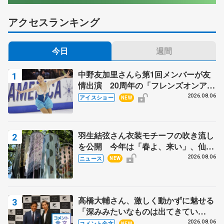
アクセスランキング
今日
週間
中野友加里さんら第1回メンバーが友
情出演 20周年の「フレンズオンアイ
ス」 宮本賢二さん、有川梨絵さん、
2026.08.06
アイスショー
NEW
田村岳斗さんも
羽生結弦さん衣装モチーフの吹き流し
を公開 今年は「春よ、来い」、仙台
の瑞鳳殿
2026.08.06
ニュース
NEW
高橋大輔さん、激しく動かずに魅せる
「深みみたいなものは出てきてい
る？」 〝兄さん〟と慕うレジェンド
2026.08.06
コメント全文
NEW