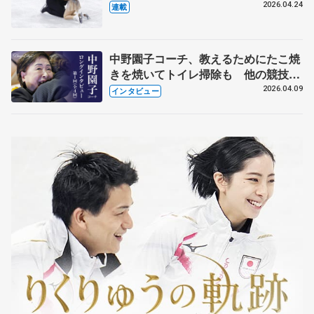
【引退発表後②】
2026.04.24
連載
中野園子コーチ、教えるためにたこ焼
きを焼いてトイレ掃除も 他の競技に
も通用するという坂本花織の筋肉
2026.04.09
インタビュー