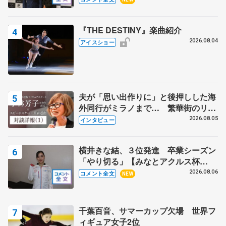
野村忠宏さんと和気あいあい
『THE DESTINY』楽曲紹介
2026.08.04
アイスショー
夫が「思い出作りに」と後押しした海
外同行がミラノまで… 繁華街のリン
クでは不良のお兄さんも味方に 小林
2026.08.05
インタビュー
芳子さんが振り返るスケート人生
横井きな結、３位発進 卒業シーズン
「やり切る」【みなとアクルス杯
SP】
2026.08.06
コメント全文
NEW
千葉百音、サマーカップ欠場 世界フ
ィギュア女子2位