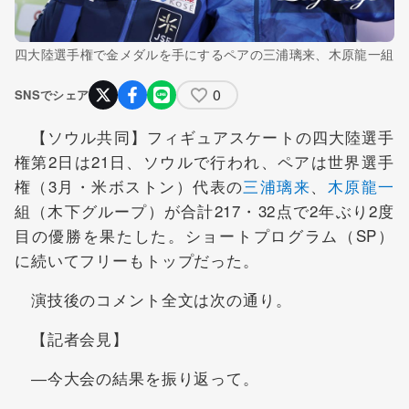
四大陸選手権で金メダルを手にするペアの三浦璃来、木原龍一組
0
SNSでシェア
【ソウル共同】フィギュアスケートの四大陸選手
権第2日は21日、ソウルで行われ、ペアは世界選手
権（3月・米ボストン）代表の
三浦璃来
、
木原龍一
組（木下グループ）が合計217・32点で2年ぶり2度
目の優勝を果たした。ショートプログラム（SP）
に続いてフリーもトップだった。
演技後のコメント全文は次の通り。
【記者会見】
―今大会の結果を振り返って。