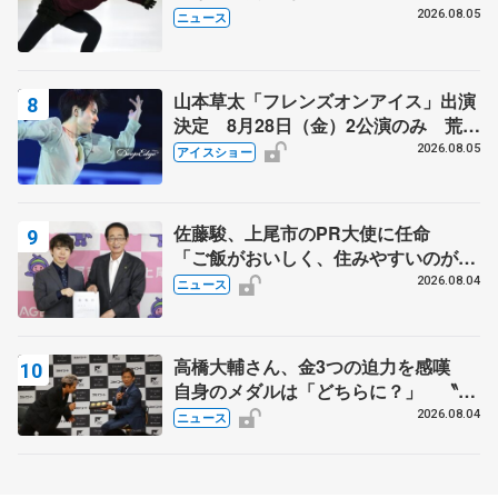
2026.08.05
ニュース
山本草太「フレンズオンアイス」出演
決定 8月28日（金）2公演のみ 荒川
静香さんプロデュース、20周年のアイ
2026.08.05
アイスショー
スショー
佐藤駿、上尾市のPR大使に任命
「ご飯がおいしく、住みやすいのが魅
力」
2026.08.04
ニュース
高橋大輔さん、金3つの迫力を感嘆
自身のメダルは「どちらに？」 〝リ
ス兄弟〟オリンピック3連覇の野村忠
2026.08.04
ニュース
宏さんと対談