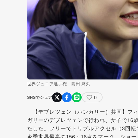
世界ジュニア選手権 島田 麻央
0
SNSでシェア
【デブレツェン（ハンガリー）共同】フィ
ガリーのデブレツェンで行われ、女子で16
たした。フリーでトリプルアクセル（3回転
今季世界最高の156・16点をマーク。シ