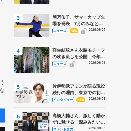
岡万佑子、サマーカップ欠
場を発表 7月のみなとア
クルス杯は腰痛の影響で
2026.08.07
ニュース
NEW
羽生結弦さん衣装モチーフ
の吹き流しを公開 今年は
「春よ、来い」、仙台の瑞
2026.08.06
ニュース
鳳殿
う
片伊勢武アミンが語る現役
な
続行の理由、東京での初め
ての一人暮らし 注目スケ
2026.08.08
インタビュー
NEW
ーターの「今」に迫る
高橋大輔さん、激しく動か
ずに魅せる「深みみたいな
ものは出てきている？」
2026.08.06
コメント全文