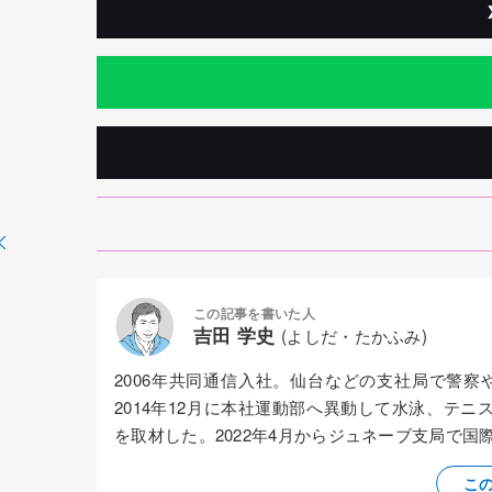
この記事を書いた人
吉田 学史
(よしだ・たかふみ)
2006年共同通信入社。仙台などの支社局で警
2014年12月に本社運動部へ異動して水泳、テニ
を取材した。2022年4月からジュネーブ支局で
こ