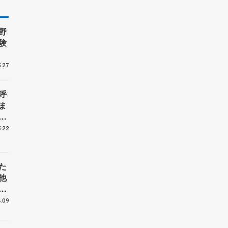
野
験
.27
呼
ま
戦
.22
た
他
花
.09