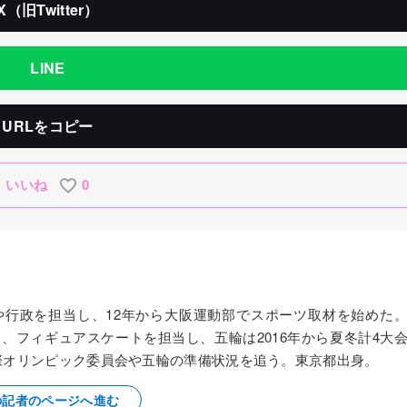
X（旧Twitter）
LINE
URLをコピー
いいね
0
察や行政を担当し、12年から大阪運動部でスポーツ取材を始めた
ス、フィギュアスケートを担当し、五輪は2016年から夏冬計4大
国際オリンピック委員会や五輪の準備状況を追う。東京都出身。
の記者のページへ進む