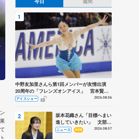
今日
週間
中野友加里さんら第1回メンバーが友情出演
20周年の「フレンズオンアイス」 宮本賢二
さん、有川梨絵さん、田村岳斗さんも
2026.08.06
アイスショー
ン
坂本花織さん「目標へまい
果
進していきたい」 文部科
て
学省スポーツ表彰式で代表
2026.08.07
ニュース
NEW
謝辞
ト