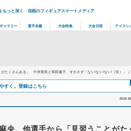
をもっと深く 信頼のフィギュアスケートメディア
ギャラリー
選手名鑑
大会特集
大会日程
アイスシ
がたくさんある」 中井亜美と和田薫子、すかさず「ない!ない!ない!（笑）」
見つけやすく。登録はこちら
2025.03
麻央、他選手から「見習うことがた