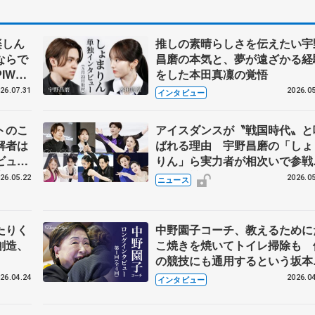
楽しん
推しの素晴らしさを伝えたい宇
ならで
昌磨の本気と、夢が遠ざかる経
IW前
をした本田真凜の覚悟
26.07.31
2026.05
インタビュー
トのこ
アイスダンスが〝戦国時代〟と
解者は
ばれる理由 宇野昌磨の「しょ
ビュー
りん」ら実力者が相次いで参
恋人、
国内の競争激化
26.05.22
2026.05
ニュース
たりく
中野園子コーチ、教えるために
創造、
こ焼きを焼いてトイレ掃除も 
の競技にも通用するという坂本
織の筋肉
26.04.24
2026.04
インタビュー