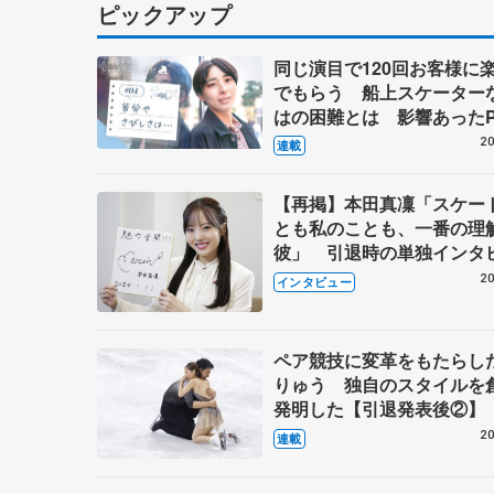
ピックアップ
同じ演目で120回お客様に
でもらう 船上スケーター
はの困難とは 影響あったP
キャプテン松永さんの存在
20
連載
【再掲】本田真凜「スケー
とも私のことも、一番の理
彼」 引退時の単独インタ
で語った競技人生や家族、
20
インタビュー
これからの夢…
ペア競技に変革をもたらし
りゅう 独自のスタイルを
発明した【引退発表後②】
20
連載