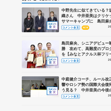
中野先生に似てきている？
織さん 中井亜美はクリケ
サマーキャンプに 島田麻
くさん試合に出て国際大会
20
コメント全文
NEW
部科学省スポーツ表彰式
島田麻央、シニアデビュー
勝 攻めて、高難度のプロ
を【みなとアクルス杯フリ
20
コメント全文
中庭健介コーチ、ルール改
響やロシア勢の国際大会復
う見る？ 中井亜美の今後
間に向けた心構え
20
コメント全文