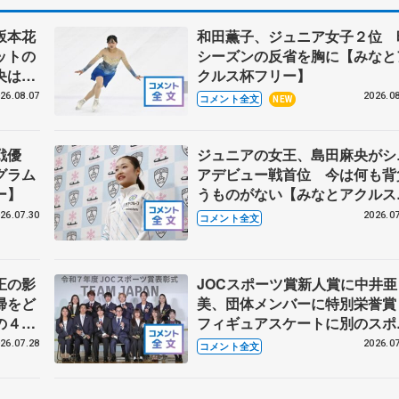
坂本花
和田薫子、ジュニア女子２位 
ットの
シーズンの反省を胸に【みなと
央はた
クルス杯フリー】
へ【文
26.08.07
2026.08
コメント全文
NEW
】
戦優
ジュニアの女王、島田麻央がシ
グラム
アデビュー戦首位 今は何も背
ー】
うものがない【みなとアクルス
ＳＰ】
26.07.30
2026.07
コメント全文
正の影
JOCスポーツ賞新人賞に中井亜
帰をど
美、団体メンバーに特別栄誉
の４年
フィギュアスケートに別のスポ
ツを組み合わせるなら？ 【JO
26.07.28
2026.07
コメント全文
スポーツ賞表彰式】