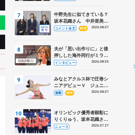
〝兄さん〟と慕うレジェン
ド野村忠宏さんと和気あい
中野先生に似てきている？
あい
坂本花織さん 中井亜美は
クリケットのサマーキャン
2026.08.07
コメント全文
NEW
プに 島田麻央はたくさん
試合に出て国際大会へ【文
部科学省スポーツ表彰
夫が「思い出作りに」と後
式】
押しした海外同行がミラノ
まで… 繁華街のリンクで
2026.08.05
インタビュー
は不良のお兄さんも味方
に 小林芳子さんが振り返
みなとアクルス杯で圧巻シ
るスケート人生
ニアデビューＶ ジュニア
で４シーズン無敗の島田麻
2026.08.07
連載
NEW
央
。
会
オリンピック優秀者顕彰に
りくりゅう、坂本花織さ
ん、団体メンバーら 8月
2026.07.27
ニュース
7日に文科省が表彰式、ブ