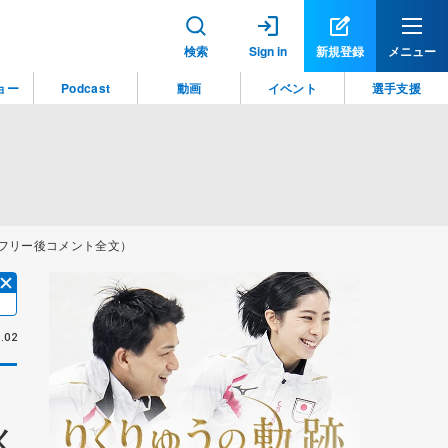
検索
Sign in
新規登録
メニュー
ョー
Podcast
動画
イベント
選手支援
（フリー後コメント全文）
.02
く