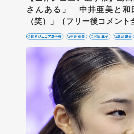
さんある」 中井亜美と和田
（笑）」（フリー後コメント
世界ジュニア選手権
中井 亜美
和田 薫子
島田 麻央