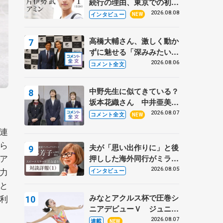
続行の理由、東京での初め
ての一人暮らし 注目スケ
2026.08.08
インタビュー
NEW
ーターの「今」に迫る
高橋大輔さん、激しく動か
ずに魅せる「深みみたいな
ものは出てきている？」
2026.08.06
コメント全文
〝兄さん〟と慕うレジェン
ド野村忠宏さんと和気あい
中野先生に似てきている？
あい
坂本花織さん 中井亜美は
クリケットのサマーキャン
2026.08.07
コメント全文
NEW
プに 島田麻央はたくさん
連
試合に出て国際大会へ【文
ら
部科学省スポーツ表彰
夫が「思い出作りに」と後
式】
ア
押しした海外同行がミラノ
まで… 繁華街のリンクで
力
2026.08.05
インタビュー
は不良のお兄さんも味方
と
に 小林芳子さんが振り返
みなとアクルス杯で圧巻シ
利
るスケート人生
ニアデビューＶ ジュニア
で４シーズン無敗の島田麻
2026.08.07
連載
NEW