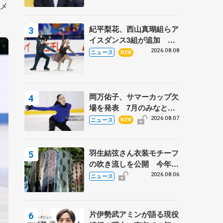
スメ
紀平梨花、西山真瑚組らア
イスダンス3組が追加 い
くこう、かほゆうも、木下
2026.08.08
ニュース
NEW
グループ杯
岡万佑子、サマーカップ欠
場を発表 7月のみなとア
クルス杯は腰痛の影響で
2026.08.07
ニュース
NEW
羽生結弦さん衣装モチーフ
の吹き流しを公開 今年は
「春よ、来い」、仙台の瑞
2026.08.06
ニュース
鳳殿
片伊勢武アミンが語る現役