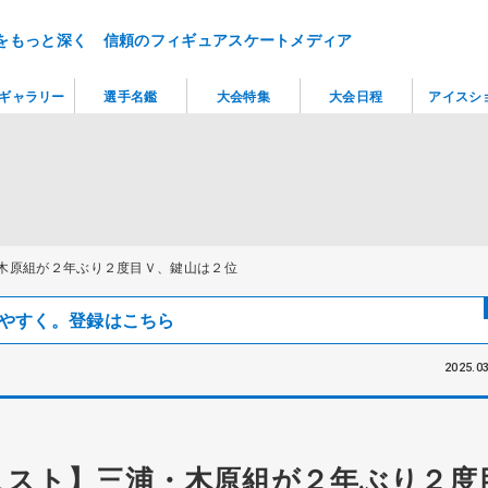
をもっと深く 信頼のフィギュアスケートメディア
ギャラリー
選手名鑑
大会特集
大会日程
アイスシ
木原組が２年ぶり２度目Ｖ、鍵山は２位
見つけやすく。登録はこちら
2025.03
ェスト】三浦・木原組が２年ぶり２度