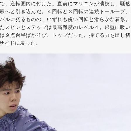
で、逆転圏内に付けた。直前にマリニンが演技し、騒然
寂へと引き込んだ。４回転と３回転の連続トーループ、
バルに劣るものの、いずれも鋭い回転と滑らかな着氷。
たスピンとステップは最高難度のレベル４。銀盤に吸い
は９点台半ばが並び、トップだった。持てる力を出し切
サイドに戻った。