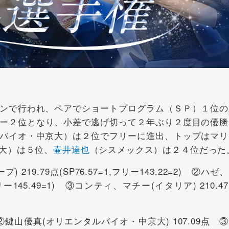
ンで行われ、ペアでショートプログラム（ＳＰ）１位の
ー２位となり、小差で逃げ切って２年ぶり２度目の優勝
バイオ・中京大）は２位でフリーに進出、トップはマリ
大）は５位、
壷井達也
（シスメックス）は２４位だった
9.79点(SP76.57=1,フリー143.22=2) ②ハゼ
,フリー145.49=1) ③コンティ、マチー(イタリア) 210.4
 ②鍵山優真(オリエンタルバイオ・中京大) 107.09点 