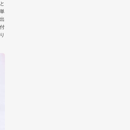
と
単
出
付
り