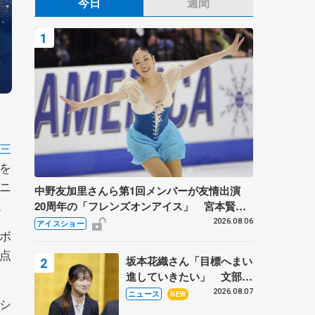
今日
週間
三
を
ニ
中野友加里さんら第1回メンバーが友情出演
。
20周年の「フレンズオンアイス」 宮本賢二
さん、有川梨絵さん、田村岳斗さんも
2026.08.06
アイスショー
、ボ
7点
坂本花織さん「目標へまい
進していきたい」 文部科
学省スポーツ表彰式で代表
2026.08.07
ニュース
NEW
③シ
謝辞