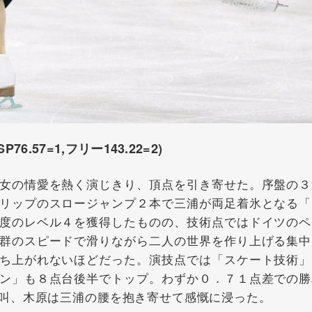
6.57=1,フリー143.22=2)
女の情愛を熱く演じきり、頂点を引き寄せた。序盤の３
リップのスロージャンプ２本で三浦が両足着氷となる「
度のレベル４を獲得したものの、技術点ではドイツのペ
群のスピードで滑りながら二人の世界を作り上げる集中
ち上がれないほどだった。演技点では「スケート技術」
ン」も８点台後半でトップ。わずか０．７１点差での勝
叫、木原は三浦の腰を抱き寄せて感慨に浸った。