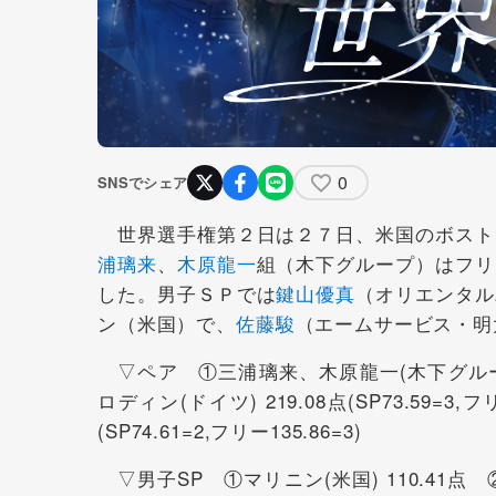
0
SNSでシェア
世界選手権第２日は２７日、米国のボスト
浦璃来
、
木原龍一
組（木下グループ）はフリ
した。男子ＳＰでは
鍵山優真
（オリエンタル
ン（米国）で、
佐藤駿
（エームサービス・明
▽ペア ①三浦璃来、木原龍一(木下グループ) 21
ロディン(ドイツ) 219.08点(SP73.59=3
(SP74.61=2,フリー135.86=3)
▽男子SP ①マリニン(米国) 110.41点