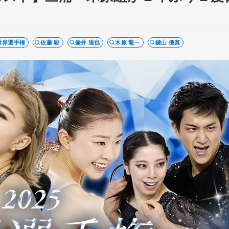
世界選手権
佐藤 駿
壷井 達也
木原 龍一
鍵山 優真