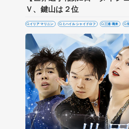
Ｖ、鍵山は２位
イリア マリニン
ミハイル シャイドロフ
三浦 璃来