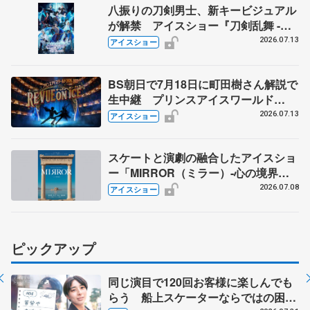
八振りの刀剣男士、新キービジュアル
が解禁 アイスショー『刀剣乱舞 -
ICE BLADE -』 リセール実施も発表
2026.07.13
アイスショー
BS朝日で7月18日に町田樹さん解説で
生中継 プリンスアイスワールド
2026-2027「THE REVUE ON ICE」
2026.07.13
アイスショー
横浜公演
スケートと演劇の融合したアイスショ
ー「MIRROR（ミラー）-心の境界
線-」期間限定で無料公開
2026.07.08
アイスショー
ピックアップ
同じ演目で120回お客様に楽しんでも
らう 船上スケーターならではの困難