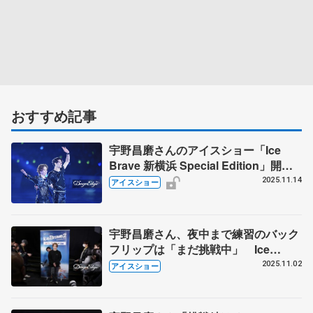
おすすめ記事
宇野昌磨さんのアイスショー「Ice
Brave 新横浜 Special Edition」開催
が決定！ ステファン・ランビエル氏
2025.11.14
アイスショー
の出演や新プログラムの披露も
宇野昌磨さん、夜中まで練習のバック
フリップは「まだ挑戦中」 Ice
Brave2はちょっとだけ競技時代を彷
2025.11.02
アイスショー
彿とさせる高難度の構成も【京都公演
囲み取材・コメント全文】