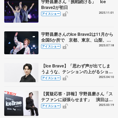
宇野昌磨さん「挑戦続ける」 Ice
Brave2が初日
2025.11.01
アイスショー
宇野昌磨さんのIce Brave2は11月から
全国5か所で 京都、東京、山梨、島
根、宮城 吉野晃平さん、佐藤由基さ
2025.07.18
アイスショー
んが新たに参加
【Ice Brave】「思わず声が出てしま
うような、テンションの上がるショー
にしたい」 宇野昌磨さん、福岡市で
2025.04.10
アイスショー
意欲語る
【質疑応答・詳報】宇野昌磨さん「ス
テファンに頑張らせます」 演目は本
番のお楽しみ アイスショー「Ice
2025.03.19
アイスショー
Brave」発表会見