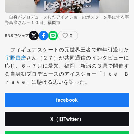
自身がプロデュースしたアイスショーのポスターを手にする宇
野昌磨さん＝１０日、福岡市
0
SNSでシェア
フィギュアスケートの元世界王者で昨年引退した
宇野昌磨
さん（２７）が共同通信のインタビューに
応じ、６～７月に愛知、福岡、新潟の３県で開催す
る自身初プロデュースのアイスショー「Ｉｃｅ Ｂ
ｒａｖｅ」に懸ける思いを語った。
facebook
X（旧Twitter）