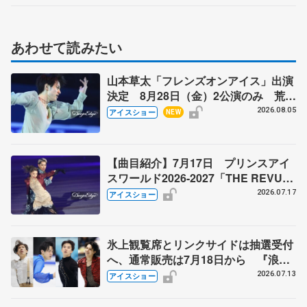
あわせて読みたい
山本草太「フレンズオンアイス」出演
決定 8月28日（金）2公演のみ 荒川
静香さんプロデュース、20周年のアイ
2026.08.05
アイスショー
NEW
スショー
【曲目紹介】7月17日 プリンスアイ
スワールド2026-2027「THE REVUE
ON ICE」横浜公演
2026.07.17
アイスショー
氷上観覧席とリンクサイドは抽選受付
へ、通常販売は7月18日から 『浪速
フィギュアスケートフェスティバル
2026.07.13
アイスショー
2026Ⅱ』