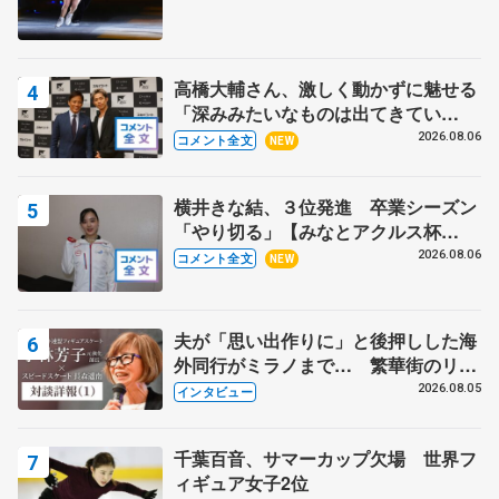
高橋大輔さん、激しく動かずに魅せる
「深みみたいなものは出てきてい
る？」 〝兄さん〟と慕うレジェンド
2026.08.06
コメント全文
NEW
野村忠宏さんと和気あいあい
横井きな結、３位発進 卒業シーズン
「やり切る」【みなとアクルス杯
SP】
2026.08.06
コメント全文
NEW
夫が「思い出作りに」と後押しした海
外同行がミラノまで… 繁華街のリン
クでは不良のお兄さんも味方に 小林
2026.08.05
インタビュー
芳子さんが振り返るスケート人生
千葉百音、サマーカップ欠場 世界フ
ィギュア女子2位