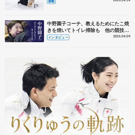
【引退発表後②】
2026.04.24
連載
中野園子コーチ、教えるためにたこ焼
きを焼いてトイレ掃除も 他の競技に
も通用するという坂本花織の筋肉
2026.04.09
インタビュー