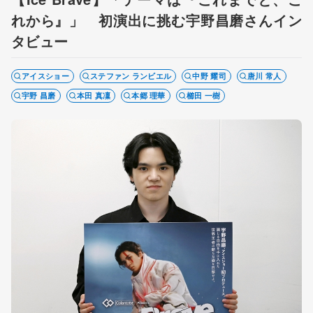
れから』」 初演出に挑む宇野昌磨さんイン
タビュー
アイスショー
ステファン ランビエル
中野 耀司
唐川 常人
宇野 昌磨
本田 真凜
本郷 理華
櫛田 一樹