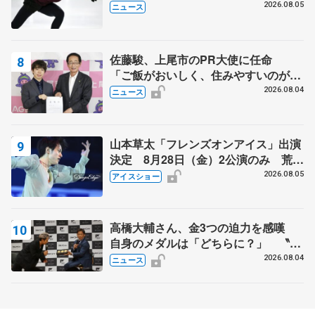
2026.08.05
ニュース
佐藤駿、上尾市のPR大使に任命
「ご飯がおいしく、住みやすいのが魅
力」
2026.08.04
ニュース
山本草太「フレンズオンアイス」出演
決定 8月28日（金）2公演のみ 荒川
静香さんプロデュース、20周年のアイ
2026.08.05
アイスショー
スショー
高橋大輔さん、金3つの迫力を感嘆
自身のメダルは「どちらに？」 〝リ
ス兄弟〟オリンピック3連覇の野村忠
2026.08.04
ニュース
宏さんと対談