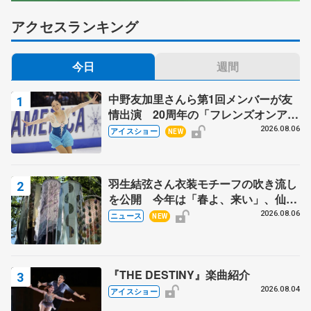
アクセスランキング
今日
週間
中野友加里さんら第1回メンバーが友
情出演 20周年の「フレンズオンアイ
ス」 宮本賢二さん、有川梨絵さん、
2026.08.06
アイスショー
NEW
田村岳斗さんも
羽生結弦さん衣装モチーフの吹き流し
を公開 今年は「春よ、来い」、仙台
の瑞鳳殿
2026.08.06
ニュース
NEW
『THE DESTINY』楽曲紹介
2026.08.04
アイスショー