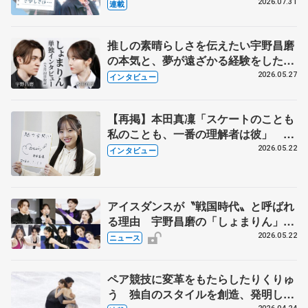
とは 影響あったPIW前キャプテン松
2026.07.31
連載
永さんの存在
推しの素晴らしさを伝えたい宇野昌磨
の本気と、夢が遠ざかる経験をした本
田真凜の覚悟
2026.05.27
インタビュー
【再掲】本田真凜「スケートのことも
私のことも、一番の理解者は彼」 引
退時の単独インタビューで語った競技
2026.05.22
インタビュー
人生や家族、恋人、これからの夢…
アイスダンスが〝戦国時代〟と呼ばれ
る理由 宇野昌磨の「しょまりん」ら
実力者が相次いで参戦 国内の競争激
2026.05.22
ニュース
化
ペア競技に変革をもたらしたりくりゅ
う 独自のスタイルを創造、発明した