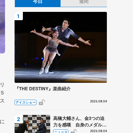
今日
週間
リ
『THE DESTINY』楽曲紹介
Ｓ
ンス
2026.08.04
アイスショー
高橋大輔さん、金3つの迫
に
力を感嘆 自身のメダルは
「どちらに？」 〝リス兄
2026.08.04
ニュース