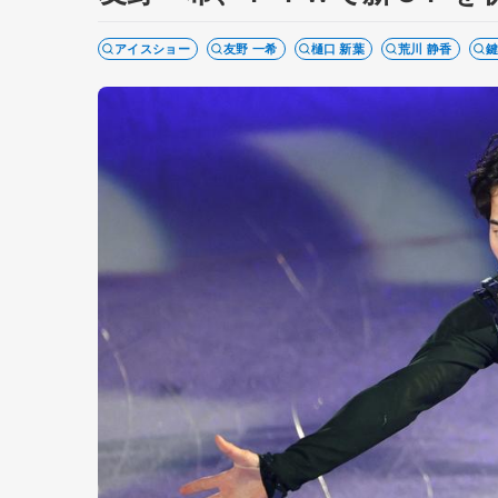
アイスショー
友野 一希
樋口 新葉
荒川 静香
鍵