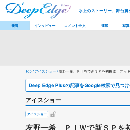
氷上のストーリー、舞台裏
新着
インタビュー
コメント全文
連載
写真
Top
アイスショー
友野一希、ＰＩＷで新ＳＰを初披露 フィ
Deep Edge Plusの記事をGoogle検索で
アイスショー
アイスショー
友野一希、ＰＩＷで新ＳＰを