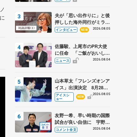
弟〟オリンピック3連覇の
ノ
野村忠宏さんと対談
夫が「思い出作りに」と後
に
押しした海外同行がミラノ
まで… 繁華街のリンクで
2026.08.05
インタビュー
NEW
は不良のお兄さんも味方
に 小林芳子さんが振り返
佐藤駿、上尾市のPR大使
るスケート人生
に任命 「ご飯がおいし
く、住みやすいのが魅力」
2026.08.04
ニュース
山本草太「フレンズオンア
イス」出演決定 8月28日
（金）2公演のみ 荒川静
2026.08.05
アイスシ
NEW
ョー
香さんプロデュース、20
周年のアイスショー
友野一希、早い時期の国際
試合が良い自信に 宇野昌
磨の現役復帰に思っている
2026.08.04
コメント全文
こと 【アジアンオープン