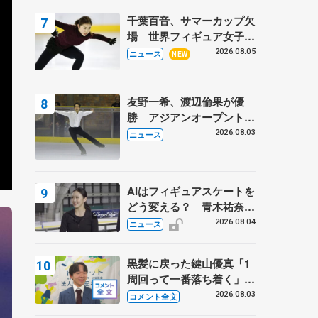
トロフィーフリー後】
千葉百音、サマーカップ欠
場 世界フィギュア女子2
位
2026.08.05
ニュース
NEW
友野一希、渡辺倫果が優
勝 アジアンオープントロ
フィー
2026.08.03
ニュース
AIはフィギュアスケートを
どう変える？ 青木祐奈と
考える採点、トレーニング
2026.08.04
ニュース
の未来
黒髪に戻った鍵山優真「1
周回って一番落ち着く」
休養中は冷静に試合を観戦
2026.08.03
コメント全文
する機会にも