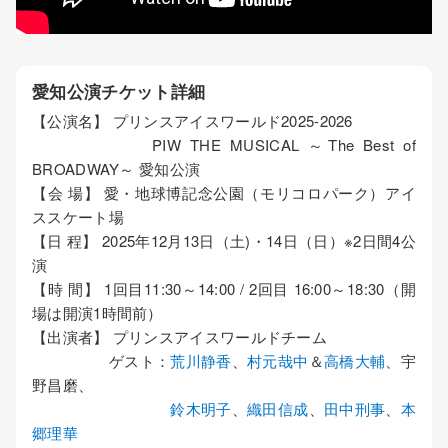
愛知公演チケット詳細
【公演名】 プリンスアイスワールド2025-2026
PIW THE MUSICAL ～The Best of
BROADWAY～ 愛知公演
【会 場】 愛・地球博記念公園（モリコロパーク）アイ
ススケート場
【日 程】 2025年12月13日（土)・14日（日）※2日間4公
演
【時 間】 1回目11:30～14:00 / 2回目 16:00～18:30（開
場は開演1時間前）
【出演者】 プリンスアイスワールドチーム
ゲスト：
荒川静香
、
村元哉中
＆
高橋大輔
、宇
野昌磨、
鈴木明子
、
織田信成
、
田中刑事
、
本
郷理華