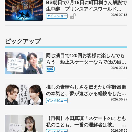
BS朝日で7月18日に町田樹さん解説で
生中継 プリンスアイスワールド
2026-2027「THE REVUE ON ICE」
2026.07.13
アイスショー
横浜公演
ピックアップ
同じ演目で120回お客様に楽しんでも
らう 船上スケーターならではの困難
とは 影響あったPIW前キャプテン松
2026.07.31
連載
永さんの存在
推しの素晴らしさを伝えたい宇野昌磨
の本気と、夢が遠ざかる経験をした本
田真凜の覚悟
2026.05.27
インタビュー
【再掲】本田真凜「スケートのことも
私のことも、一番の理解者は彼」 引
退時の単独インタビューで語った競技
2026.05.22
インタビュー