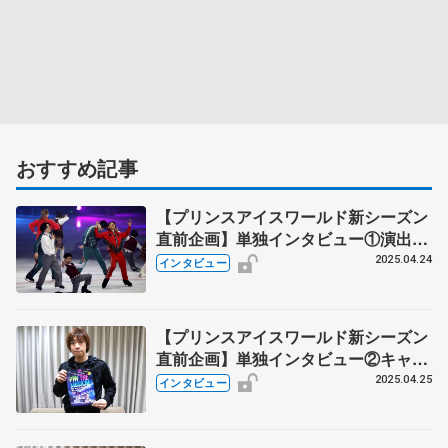
おすすめ記事
【プリンスアイスワールド新シーズン
直前企画】単独インタビュー①演出
家・菅野こうめい氏が明かす「進化」
2025.04.24
インタビュー
の舞台裏 「最終章」の見どころ
は？ 注目のスケーターは？ 驚かさ
れた元世界王者とは？
【プリンスアイスワールド新シーズン
直前企画】単独インタビュー②キャプ
テン10年 PIWの大黒柱・小林宏一さん
2025.04.25
インタビュー
の過去、現在、そして未来 エンタメ
追求の道― 堂本光一さん、高橋大輔
さんらから受けた刺激