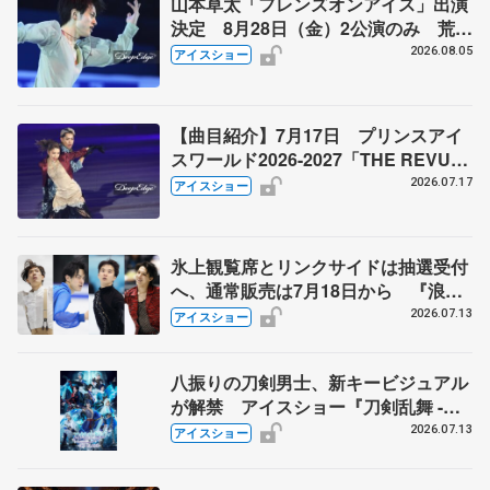
山本草太「フレンズオンアイス」出演
決定 8月28日（金）2公演のみ 荒川
静香さんプロデュース、20周年のアイ
2026.08.05
アイスショー
スショー
【曲目紹介】7月17日 プリンスアイ
スワールド2026-2027「THE REVUE
ON ICE」横浜公演
2026.07.17
アイスショー
氷上観覧席とリンクサイドは抽選受付
へ、通常販売は7月18日から 『浪速
フィギュアスケートフェスティバル
2026.07.13
アイスショー
2026Ⅱ』
八振りの刀剣男士、新キービジュアル
が解禁 アイスショー『刀剣乱舞 -
ICE BLADE -』 リセール実施も発表
2026.07.13
アイスショー