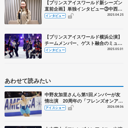
【プリンスアイスワールド新シーズン
直前企画】単独インタビュー③中西樹
希さん「新たな挑戦が相乗効果生んで
2025.04.25
インタビュー
いる」 人生変えたPIWとの出会い
活躍の場広げる注目のスケーターに迫
る
【プリンスアイスワールド横浜公演】
チームメンバー、ゲスト融合のミュー
ジカル演出 友野一希、初披露の来季
2025.05.01
インタビュー
SP「自分の代表作に」 荒川静香さ
ん、ショーで「表現力の引き出し
を」 （初演後コメント全文）
あわせて読みたい
中野友加里さんら第1回メンバーが友
情出演 20周年の「フレンズオンアイ
ス」 宮本賢二さん、有川梨絵さん、
2026.08.06
アイスショー
田村岳斗さんも