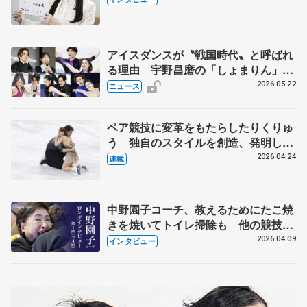
人生や家族、恋人、これからの夢…
アイスダンスが〝戦国時代〟と呼ばれ
る理由 宇野昌磨の「しょまりん」ら
実力者が相次いで参戦 国内の競争激
2026.05.22
ニュース
化
ペア競技に変革をもたらしたりくりゅ
う 独自のスタイルを創造、発明した
【引退発表後②】
2026.04.24
連載
中野園子コーチ、教えるためにたこ焼
きを焼いてトイレ掃除も 他の競技に
も通用するという坂本花織の筋肉
2026.04.09
インタビュー