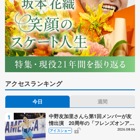
アクセスランキング
今日
週間
中野友加里さんら第1回メンバーが友
情出演 20周年の「フレンズオンアイ
ス」 宮本賢二さん、有川梨絵さん、
2026.08.06
アイスショー
田村岳斗さんも