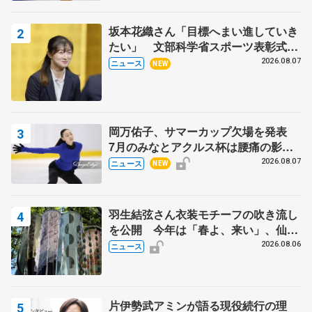
坂本花織さん「目標へまい進していき
たい」 文部科学省スポーツ表彰式で
代表謝辞
2026.08.07
ニュース
NEW
岡万佑子、サマーカップ欠場を発表
7月のみなとアクルス杯は腰痛の影響
で
2026.08.07
ニュース
NEW
羽生結弦さん衣装モチーフの吹き流し
を公開 今年は「春よ、来い」、仙台
の瑞鳳殿
2026.08.06
ニュース
片伊勢武アミンが語る現役続行の理