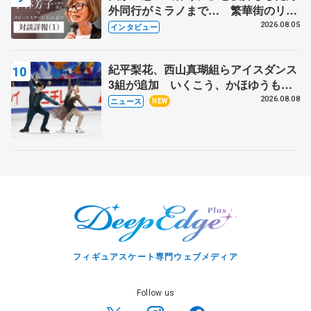
外同行がミラノまで… 繁華街のリン
クでは不良のお兄さんも味方に 小林
2026.08.05
インタビュー
芳子さんが振り返るスケート人生
紀平梨花、西山真瑚組らアイスダンス
3組が追加 いくこう、かほゆうも、
木下グループ杯
2026.08.08
ニュース
NEW
フィギュアスケート専門ウェブメディア
Follow us