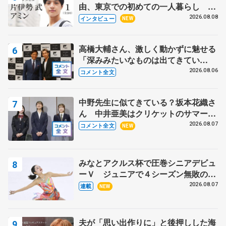
由、東京での初めての一人暮らし 注
目スケーターの「今」に迫る
2026.08.08
インタビュー
NEW
高橋大輔さん、激しく動かずに魅せる
「深みみたいなものは出てきてい
る？」 〝兄さん〟と慕うレジェンド
2026.08.06
コメント全文
野村忠宏さんと和気あいあい
中野先生に似てきている？坂本花織さ
ん 中井亜美はクリケットのサマーキ
ャンプに 島田麻央はたくさん試合に
2026.08.07
コメント全文
NEW
出て国際大会へ【文部科学省スポーツ
表彰式】
みなとアクルス杯で圧巻シニアデビュ
ーＶ ジュニアで４シーズン無敗の島
田麻央
2026.08.07
連載
NEW
夫が「思い出作りに」と後押しした海