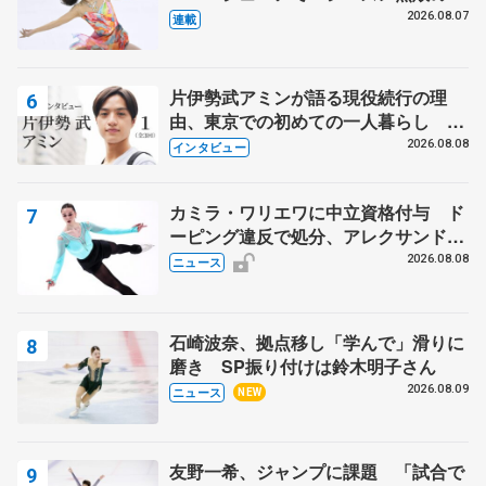
田麻央
2026.08.07
連載
片伊勢武アミンが語る現役続行の理
由、東京での初めての一人暮らし 注
目スケーターの「今」に迫る
2026.08.08
インタビュー
カミラ・ワリエワに中立資格付与 ド
ーピング違反で処分、アレクサンド
ラ・イグナトワも
2026.08.08
ニュース
石崎波奈、拠点移し「学んで」滑りに
磨き SP振り付けは鈴木明子さん
2026.08.09
ニュース
NEW
友野一希、ジャンプに課題 「試合で