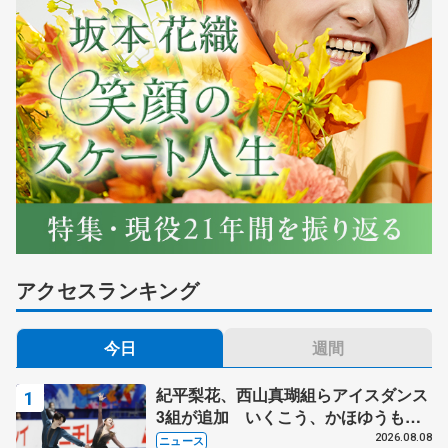
アクセスランキング
今日
週間
紀平梨花、西山真瑚組らアイスダンス
3組が追加 いくこう、かほゆうも、
木下グループ杯
2026.08.08
ニュース