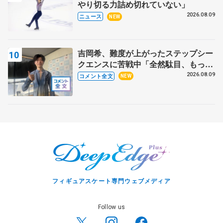
やり切る力詰め切れていない」
2026.08.09
ニュース
NEW
吉岡希、難度が上がったステップシー
クエンスに苦戦中「全然駄目、もっと
いいエッジで踏めるようにしたいな」
2026.08.09
コメント全文
NEW
【サマーカップ男子SP】
フィギュアスケート専門ウェブメディア
Follow us