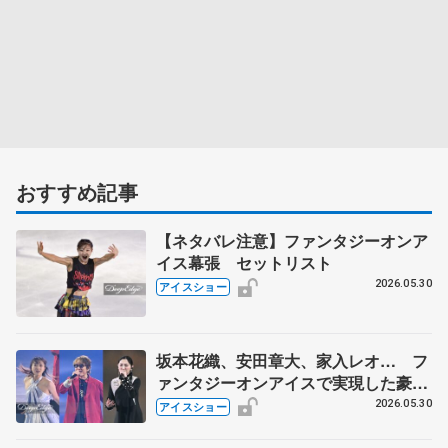
おすすめ記事
【ネタバレ注意】ファンタジーオンア
イス幕張 セットリスト
2026.05.30
アイスショー
坂本花織、安田章大、家入レオ… フ
ァンタジーオンアイスで実現した豪華
コラボをリポート
2026.05.30
アイスショー