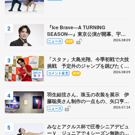
『Ice Brave―A TURNING
SEASON―』東京公演が開幕、宇野
昌磨の『Ice Brave』にかける思いを
2026.08.09
ニュース
NEW
知る記事 5選
「スタァ」大島光翔、今季初戦で大技
挑戦 予定外のジャンプを跳びたくな
った理由とは… 【関東サマートロフ
2026.08.09
コメント全文
NEW
ィー男子ショート】
羽生結弦さん、珠玉の衣装を展示 伊
藤聡美さん制作の一点もの、矢口亨さ
んが撮影
2026.07.24
ニュース
みなとアクルス杯で圧巻シニアデビュ
ーＶ ジュニアで４シーズン無敗の島