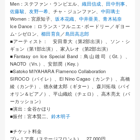
Men：ステファン・ランビエル、
織田信成
、
田中刑事
、
佐藤駿
、
友野一希
、チャ・ジュンファン、
中田璃士
Women：宮原知子、
坂本花織
、
中井亜美
、
青木祐奈
Ice Dance：ロランス･フルニエ･ボードリー／ギヨー
ム･シゼロン、
櫛田育良
／
島田高志郎
■アーティスト： 安田章大（第2部出演）、ソン・シ
ギョン（第1部出演）、家入レオ（第2部出演）
■Fantasy on Ice Special Band : 鳥山雄司（Gt.）、
NAOTO（Vn.）、安部潤（Key.）
■Satoko MIYAHARA Flamenco Collaboration
SIROCO（バイレ）、El Nino Cagao（カンテ）、高橋
綾（カンテ）、徳永健太郎（ギター）、森川拓哉（バイ
オリン＆ピアノ）、平山織絵（チェロ）、高木亮太（パ
ーカッション）
■演出：金谷かほり
■振付：宮本賢二、
鈴木明子
■チケット料金
プレミア席（ステージフロント） 27,000円