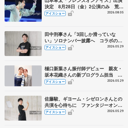
山本草太「フレンズオンアイス」出演
決定 8月28日（金）2公演のみ 荒川
静香さんプロデュース、20周年のアイ
2026.08.05
アイスショー
スショー
田中刑事さん「3回しか滑っていな
い」ソロナンバー披露へ コラボの見
どころも紹介 「Fantasy on Ice
2026.05.29
アイスショー
2026」
樋口新葉さん振付師デビュー 親友・
坂本花織さんの新プログラム担当 フ
ァンタジーオンアイスで初披露
2026.05.29
アイスショー
佐藤駿、ギヨーム・シゼロンさんとの
共演を心待ちに ファンタジーオンア
イスに初出演
2026.05.29
アイスショー