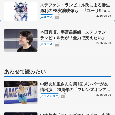
ステファン・ランビエル氏による勝生
勇利のFS実演映像も 『ユーリ!!! on
ICE』が10周年記念Blu-ray＆CD BOX
2026.05.29
ニュース
発売 今冬展覧会も
本田真凜、宇野昌磨組、ステファン・
ランビエル氏が「全力で支えたい」
2026.05.28
ニュース
あわせて読みたい
中野友加里さんら第1回メンバーが友
情出演 20周年の「フレンズオンアイ
ス」 宮本賢二さん、有川梨絵さん、
2026.08.06
アイスショー
田村岳斗さんも