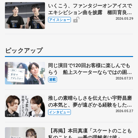
いくこう、ファンタジーオンアイスで
エキシビション曲を披露 櫛田育良
「成長した姿を皆さんにお見せできた
2026.05.29
アイスショー
ら」
ピックアップ
同じ演目で120回お客様に楽しんでも
らう 船上スケーターならではの困難
とは 影響あったPIW前キャプテン松
2026.07.31
連載
永さんの存在
推しの素晴らしさを伝えたい宇野昌磨
の本気と、夢が遠ざかる経験をした本
田真凜の覚悟
2026.05.27
インタビュー
【再掲】本田真凜「スケートのことも
私のことも、一番の理解者は彼」 引