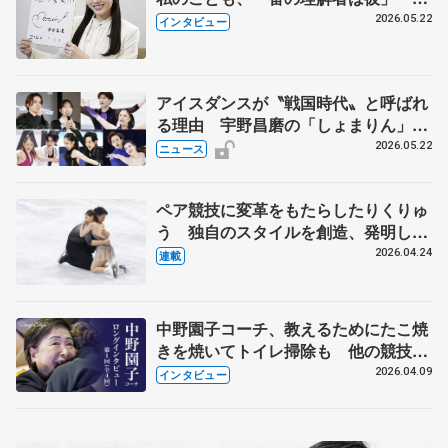
退時の単独インタビューで語った競技
2026.05.22
インタビュー
人生や家族、恋人、これからの夢…
アイスダンスが〝戦国時代〟と呼ばれ
る理由 宇野昌磨の「しょまりん」ら
実力者が相次いで参戦 国内の競争激
2026.05.22
ニュース
化
ペア競技に変革をもたらしたりくりゅ
う 独自のスタイルを創造、発明した
【引退発表後②】
2026.04.24
連載
中野園子コーチ、教えるためにたこ焼
きを焼いてトイレ掃除も 他の競技に
も通用するという坂本花織の筋肉
2026.04.09
インタビュー