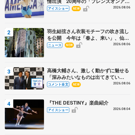
情出演 20周年の「フレンズオンアイ
ス」 宮本賢二さん、有川梨絵さん、
2026.08.06
アイスショー
NEW
田村岳斗さんも
羽生結弦さん衣装モチーフの吹き流し
を公開 今年は「春よ、来い」、仙台
の瑞鳳殿
2026.08.06
ニュース
NEW
高橋大輔さん、激しく動かずに魅せる
「深みみたいなものは出てきてい
る？」 〝兄さん〟と慕うレジェンド
2026.08.06
コメント全文
NEW
野村忠宏さんと和気あいあい
『THE DESTINY』楽曲紹介
2026.08.04
アイスショー