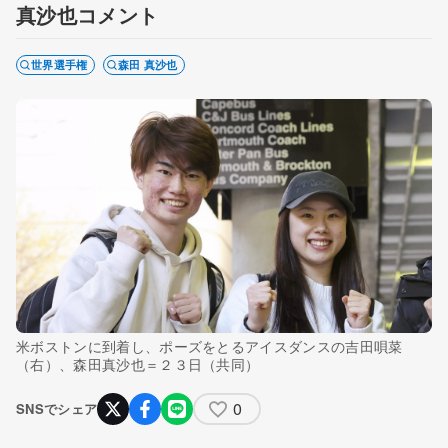
真沙也コメント
世界選手権
森田 真沙也
米ボストンに到着し、ポーズをとるアイスダンスの吉田唄菜
（右）、森田真沙也＝２３日（共同）
0
SNSでシェア