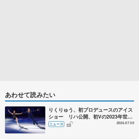
あわせて読みたい
りくりゅう、初プロデュースのアイス
ショー リハ公開、初Vの2023年世界
選手権のSP披露 ハゼボロ、チョク
2026.07.30
ニュース
ベイら豪華メンバーが来日