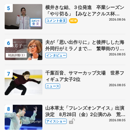
横井きな結、３位発進 卒業シーズン
「やり切る」【みなとアクルス杯
SP】
2026.08.06
コメント全文
NEW
夫が「思い出作りに」と後押しした海
外同行がミラノまで… 繁華街のリン
クでは不良のお兄さんも味方に 小林
2026.08.05
インタビュー
芳子さんが振り返るスケート人生
千葉百音、サマーカップ欠場 世界フ
ィギュア女子2位
2026.08.05
ニュース
山本草太「フレンズオンアイス」出演
決定 8月28日（金）2公演のみ 荒川
静香さんプロデュース、20周年のアイ
2026.08.05
アイスショー
スショー