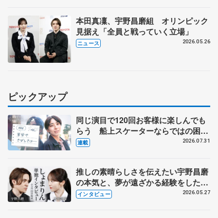
本田真凜、宇野昌磨組 オリンピック
見据え「全員と戦っていく立場」
2026.05.26
ニュース
ピックアップ
同じ演目で120回お客様に楽しんでも
らう 船上スケーターならではの困難
とは 影響あったPIW前キャプテン松
2026.07.31
連載
永さんの存在
推しの素晴らしさを伝えたい宇野昌磨
の本気と、夢が遠ざかる経験をした本
田真凜の覚悟
2026.05.27
インタビュー