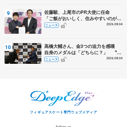
佐藤駿、上尾市のPR大使に任命
「ご飯がおいしく、住みやすいのが魅
力」
2026.08.04
ニュース
高橋大輔さん、金3つの迫力を感嘆
自身のメダルは「どちらに？」 〝リ
ス兄弟〟オリンピック3連覇の野村忠
2026.08.04
ニュース
宏さんと対談
フィギュアスケート専門ウェブメディア
Follow us