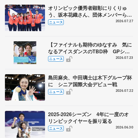
オリンピック優秀者顕彰にりくりゅ
う、坂本花織さん、団体メンバーら
8月7日に文科省が表彰式、ブルーノ・
2026.07.27
ニュース
マルコット、中野園子らコーチも
【ファイナルも期待のゆなすみ 気に
なるアイスダンスのTBD枠 GPシリ
ーズ展望③ペア・アイスダンス編】
2026.07.23
ニュース
ポッドキャスト#74を配信
島田麻央、中田璃士は木下グループ杯
に シニア国際大会デビュー戦
2026.07.22
ニュース
2025-2026シーズン 4年に一度のオ
リンピックイヤーを振り返る
2026.06.30
ニュース