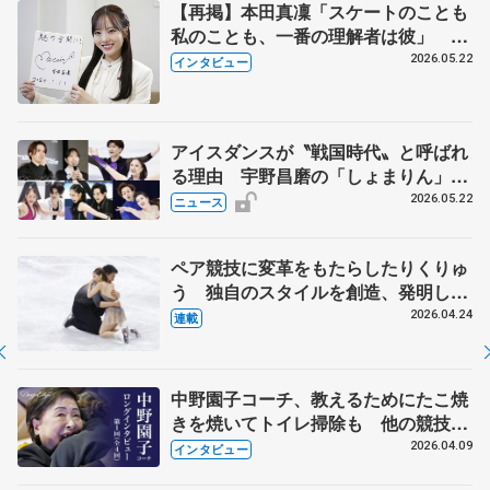
【再掲】本田真凜「スケートのことも
私のことも、一番の理解者は彼」 引
退時の単独インタビューで語った競技
2026.05.22
インタビュー
人生や家族、恋人、これからの夢…
アイスダンスが〝戦国時代〟と呼ばれ
る理由 宇野昌磨の「しょまりん」ら
実力者が相次いで参戦 国内の競争激
2026.05.22
ニュース
化
ペア競技に変革をもたらしたりくりゅ
う 独自のスタイルを創造、発明した
【引退発表後②】
2026.04.24
連載
中野園子コーチ、教えるためにたこ焼
きを焼いてトイレ掃除も 他の競技に
も通用するという坂本花織の筋肉
2026.04.09
インタビュー