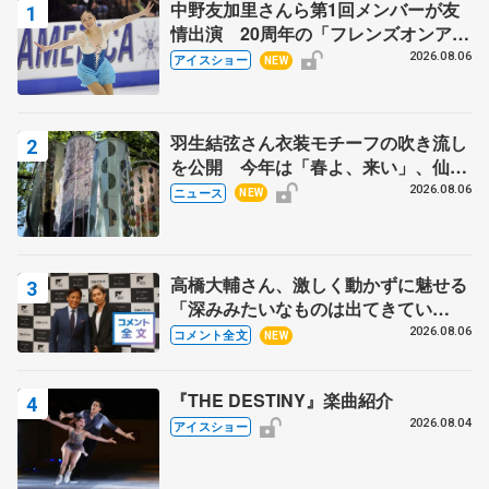
中野友加里さんら第1回メンバーが友
情出演 20周年の「フレンズオンアイ
ス」 宮本賢二さん、有川梨絵さん、
2026.08.06
アイスショー
NEW
田村岳斗さんも
羽生結弦さん衣装モチーフの吹き流し
を公開 今年は「春よ、来い」、仙台
の瑞鳳殿
2026.08.06
ニュース
NEW
高橋大輔さん、激しく動かずに魅せる
「深みみたいなものは出てきてい
る？」 〝兄さん〟と慕うレジェンド
2026.08.06
コメント全文
NEW
野村忠宏さんと和気あいあい
『THE DESTINY』楽曲紹介
2026.08.04
アイスショー