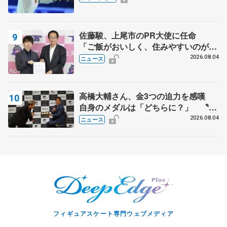
スショー
佐藤駿、上尾市のPR大使に任命
「ご飯がおいしく、住みやすいのが魅
力」
2026.08.04
ニュース
高橋大輔さん、金3つの迫力を感嘆
自身のメダルは「どちらに？」 〝リ
ス兄弟〟オリンピック3連覇の野村忠
2026.08.04
ニュース
宏さんと対談
フィギュアスケート専門ウェブメディア