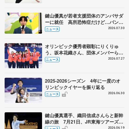
鍵山優真が若者支援団体のアンバサダ
ーに就任 高所恐怖症だけど…バンジ
ージャンプに挑戦も？
2026.07.30
ニュース
オリンピック優秀者顕彰にりくりゅ
う、坂本花織さん、団体メンバーら
8月7日に文科省が表彰式、ブルーノ・
2026.07.27
ニュース
マルコット、中野園子らコーチも
2025-2026シーズン 4年に一度のオ
リンピックイヤーを振り返る
2026.06.30
ニュース
鍵山優真選手、織田信成さんらと新幹
線の旅 7月21日、JR東海ツアーズが
「THE REVUE ON SHINKANSEN」
2026.06.19
ニュース