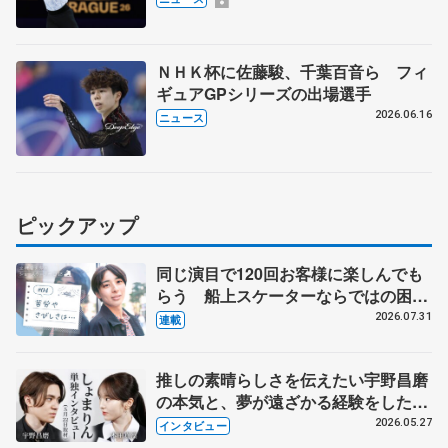
を運行
ＮＨＫ杯に佐藤駿、千葉百音ら フィ
ギュアGPシリーズの出場選手
2026.06.16
ニュース
ピックアップ
同じ演目で120回お客様に楽しんでも
らう 船上スケーターならではの困難
とは 影響あったPIW前キャプテン松
2026.07.31
連載
永さんの存在
推しの素晴らしさを伝えたい宇野昌磨
の本気と、夢が遠ざかる経験をした本
田真凜の覚悟
2026.05.27
インタビュー