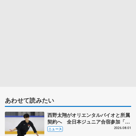
あわせて読みたい
西野太翔がオリエンタルバイオと所属
契約へ 全日本ジュニア合宿参加「結
果残していかないと」 講師はジェー
2026.08.01
ニュース
ソン・ブラウン、岡万佑子は助言感謝