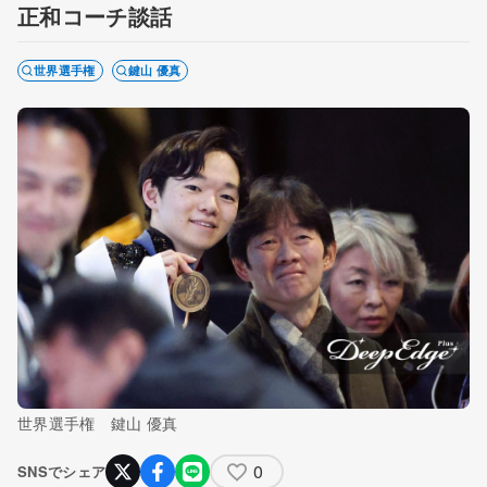
正和コーチ談話
世界選手権
鍵山 優真
世界選手権 鍵山 優真
0
SNSでシェア