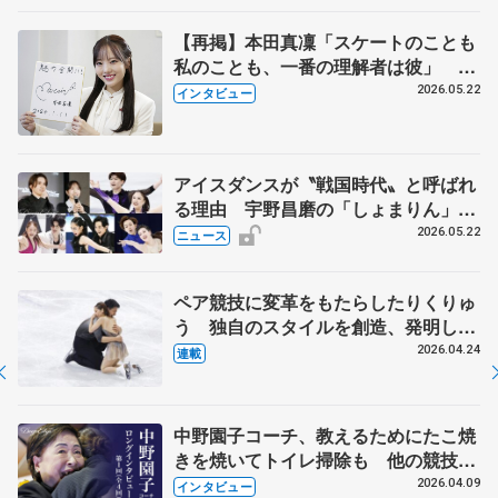
【再掲】本田真凜「スケートのことも
私のことも、一番の理解者は彼」 引
退時の単独インタビューで語った競技
2026.05.22
インタビュー
人生や家族、恋人、これからの夢…
アイスダンスが〝戦国時代〟と呼ばれ
る理由 宇野昌磨の「しょまりん」ら
実力者が相次いで参戦 国内の競争激
2026.05.22
ニュース
化
ペア競技に変革をもたらしたりくりゅ
う 独自のスタイルを創造、発明した
【引退発表後②】
2026.04.24
連載
中野園子コーチ、教えるためにたこ焼
きを焼いてトイレ掃除も 他の競技に
も通用するという坂本花織の筋肉
2026.04.09
インタビュー