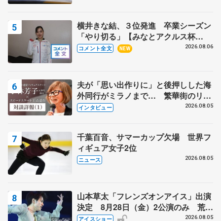
横井きな結、３位発進 卒業シーズン
「やり切る」【みなとアクルス杯
SP】
2026.08.06
コメント全文
NEW
夫が「思い出作りに」と後押しした海
外同行がミラノまで… 繁華街のリン
クでは不良のお兄さんも味方に 小林
2026.08.05
インタビュー
芳子さんが振り返るスケート人生
千葉百音、サマーカップ欠場 世界フ
ィギュア女子2位
2026.08.05
ニュース
山本草太「フレンズオンアイス」出演
決定 8月28日（金）2公演のみ 荒川
静香さんプロデュース、20周年のアイ
2026.08.05
アイスショー