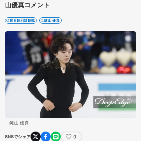
山優真コメント
世界国別対抗戦
鍵山 優真
鍵山 優真
0
SNSでシェア