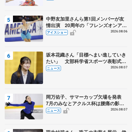
中野友加里さんら第1回メンバーが友
情出演 20周年の「フレンズオンアイ
ス」 宮本賢二さん、有川梨絵さん、
2026.08.06
アイスショー
田村岳斗さんも
坂本花織さん「目標へまい進していき
たい」 文部科学省スポーツ表彰式で
代表謝辞
2026.08.07
ニュース
岡万佑子、サマーカップ欠場を発表
7月のみなとアクルス杯は腰痛の影響
で
2026.08.07
ニュース