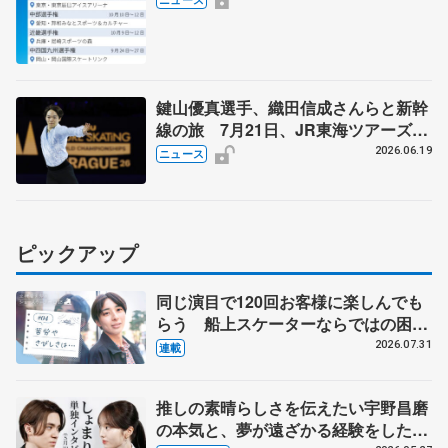
鍵山優真選手、織田信成さんらと新幹
線の旅 7月21日、JR東海ツアーズが
「THE REVUE ON SHINKANSEN」
2026.06.19
ニュース
を運行
ピックアップ
同じ演目で120回お客様に楽しんでも
らう 船上スケーターならではの困難
とは 影響あったPIW前キャプテン松
2026.07.31
連載
永さんの存在
推しの素晴らしさを伝えたい宇野昌磨
の本気と、夢が遠ざかる経験をした本