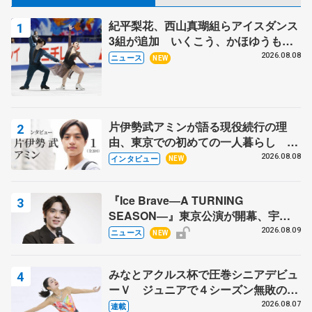
紀平梨花、西山真瑚組らアイスダンス
3組が追加 いくこう、かほゆうも、
木下グループ杯
2026.08.08
ニュース
NEW
片伊勢武アミンが語る現役続行の理
由、東京での初めての一人暮らし 注
目スケーターの「今」に迫る
2026.08.08
インタビュー
NEW
『Ice Brave―A TURNING
SEASON―』東京公演が開幕、宇野
昌磨の『Ice Brave』にかける思いを
2026.08.09
ニュース
NEW
知る記事 5選
みなとアクルス杯で圧巻シニアデビュ
ーＶ ジュニアで４シーズン無敗の島
田麻央
2026.08.07
連載