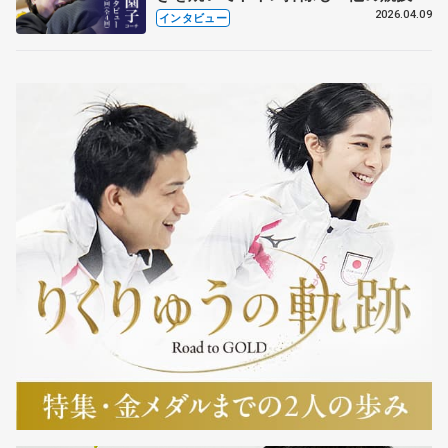
も通用するという坂本花織の筋肉
2026.04.09
インタビュー