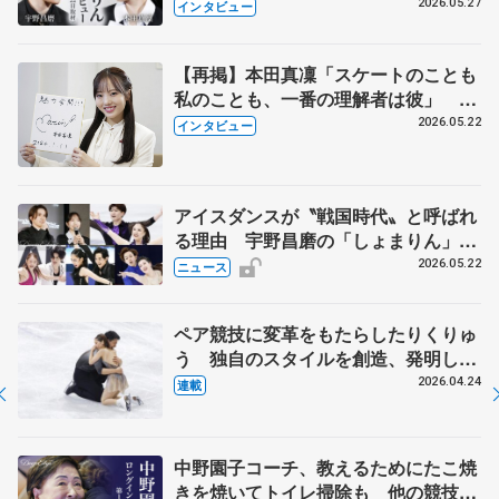
田真凜の覚悟
2026.05.27
インタビュー
【再掲】本田真凜「スケートのことも
私のことも、一番の理解者は彼」 引
退時の単独インタビューで語った競技
2026.05.22
インタビュー
人生や家族、恋人、これからの夢…
アイスダンスが〝戦国時代〟と呼ばれ
る理由 宇野昌磨の「しょまりん」ら
実力者が相次いで参戦 国内の競争激
2026.05.22
ニュース
化
ペア競技に変革をもたらしたりくりゅ
う 独自のスタイルを創造、発明した
【引退発表後②】
2026.04.24
連載
中野園子コーチ、教えるためにたこ焼
きを焼いてトイレ掃除も 他の競技に