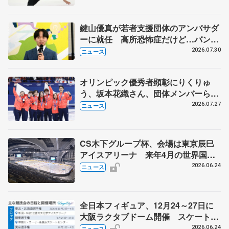
鍵山優真が若者支援団体のアンバサダ
ーに就任 高所恐怖症だけど…バンジ
ージャンプに挑戦も？
2026.07.30
ニュース
オリンピック優秀者顕彰にりくりゅ
う、坂本花織さん、団体メンバーら
8月7日に文科省が表彰式、ブルーノ・
2026.07.27
ニュース
マルコット、中野園子らコーチも
CS木下グループ杯、会場は東京辰巳
アイスアリーナ 来年4月の世界国別
対抗戦、東京体育館で開催へ
2026.06.24
ニュース
全日本フィギュア、12月24～27日に
大阪ラクタブドーム開催 スケート連
盟の新シーズン日程
2026.06.24
ニュース