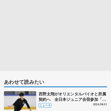
あわせて読みたい
西野太翔がオリエンタルバイオと所属
契約へ 全日本ジュニア合宿参加「結
果残していかないと」 講師はジェー
2026.08.01
ニュース
ソン・ブラウン、岡万佑子は助言感謝