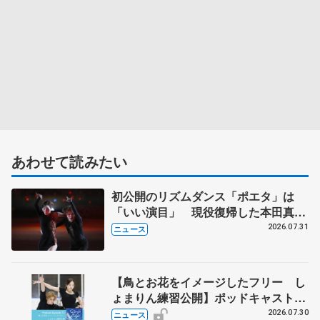
あわせて読みたい
初公開のリズムダンス「ポエタ」は
「いい演目」 現役復帰した本田真
凜、宇野昌磨組がアイスショー
2026.07.31
ニュース
【鳥とお花をイメージしたフリー し
ょまりん練習公開】ポッドキャスト
#75を配信
2026.07.30
ニュース