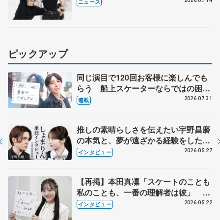
2026.07.14
ニュース
ピックアップ
同じ演目で120回お客様に楽しんでも
らう 船上スケーターならではの困難
とは 影響あったPIW前キャプテン松
2026.07.31
連載
永さんの存在
推しの素晴らしさを伝えたい宇野昌磨
の本気と、夢が遠ざかる経験をした本
田真凜の覚悟
2026.05.27
インタビュー
【再掲】本田真凜「スケートのことも
私のことも、一番の理解者は彼」 引
退時の単独インタビューで語った競技
2026.05.22
インタビュー
人生や家族、恋人、これからの夢…