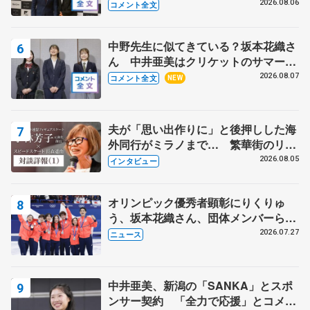
る？」 〝兄さん〟と慕うレジェンド
2026.08.06
コメント全文
野村忠宏さんと和気あいあい
中野先生に似てきている？坂本花織さ
ん 中井亜美はクリケットのサマーキ
ャンプに 島田麻央はたくさん試合に
2026.08.07
コメント全文
NEW
出て国際大会へ【文部科学省スポーツ
表彰式】
夫が「思い出作りに」と後押しした海
外同行がミラノまで… 繁華街のリン
クでは不良のお兄さんも味方に 小林
2026.08.05
インタビュー
芳子さんが振り返るスケート人生
オリンピック優秀者顕彰にりくりゅ
う、坂本花織さん、団体メンバーら
8月7日に文科省が表彰式、ブルーノ・
2026.07.27
ニュース
マルコット、中野園子らコーチも
中井亜美、新潟の「SANKA」とスポ
ンサー契約 「全力で応援」とコメン