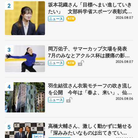
坂本花織さん「目標へまい進していき
たい」 文部科学省スポーツ表彰式で
代表謝辞
2026.08.07
ニュース
NEW
岡万佑子、サマーカップ欠場を発表
7月のみなとアクルス杯は腰痛の影響
で
2026.08.07
ニュース
NEW
羽生結弦さん衣装モチーフの吹き流し
を公開 今年は「春よ、来い」、仙台
の瑞鳳殿
2026.08.06
ニュース
高橋大輔さん、激しく動かずに魅せる
「深みみたいなものは出てきてい