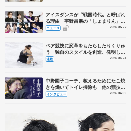
アイスダンスが〝戦国時代〟と呼ばれ
る理由 宇野昌磨の「しょまりん」ら
実力者が相次いで参戦 国内の競争激
2026.05.22
ニュース
化
ペア競技に変革をもたらしたりくりゅ
う 独自のスタイルを創造、発明した
【引退発表後②】
2026.04.24
連載
中野園子コーチ、教えるためにたこ焼
きを焼いてトイレ掃除も 他の競技に
も通用するという坂本花織の筋肉
2026.04.09
インタビュー