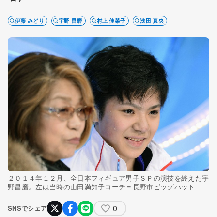
伊藤 みどり
宇野 昌磨
村上 佳菜子
浅田 真央
２０１４年１２月、全日本フィギュア男子ＳＰの演技を終えた宇
野昌磨。左は当時の山田満知子コーチ＝長野市ビッグハット
0
SNSでシェア