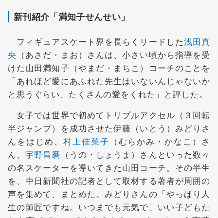
新刊紹介「満知子せんせい」
フィギュアスケート界を長らくリードした
浅田真
央
（あさだ・まお）さんは、小さい頃から指導を受
けた山田満知子（やまだ・まちこ）コーチのことを
「あれほど愛にあふれた先生はいないんじゃないか
と思うぐらい、たくさんの愛をくれた」と評した。
女子では世界で初めてトリプルアクセル（３回転
半ジャンプ）を成功させた伊藤（いとう）みどりさ
んをはじめ、
村上佳菜子
（むらかみ・かなこ）さ
ん、
宇野昌磨
（うの・しょうま）さんといった数々
の名スケーターを導いてきた山田コーチ。その半生
を、中日新聞社の記者として取材する著者が周囲の
声を集めて、まとめた。みどりさんの「やっぱり人
生の師匠ですね。いつまでも元気で、いい子どもた