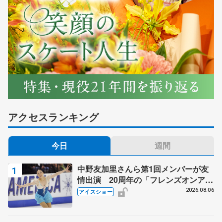
アクセスランキング
今日
週間
中野友加里さんら第1回メンバーが友
情出演 20周年の「フレンズオンアイ
ス」 宮本賢二さん、有川梨絵さん、
2026.08.06
アイスショー
田村岳斗さんも