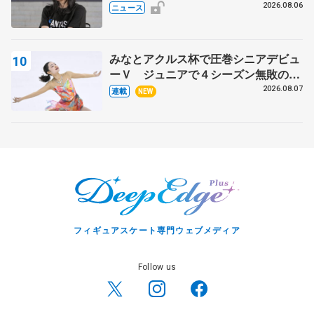
ト
2026.08.06
ニュース
みなとアクルス杯で圧巻シニアデビュ
ーＶ ジュニアで４シーズン無敗の島
田麻央
2026.08.07
連載
NEW
フィギュアスケート専門ウェブメディア
Follow us