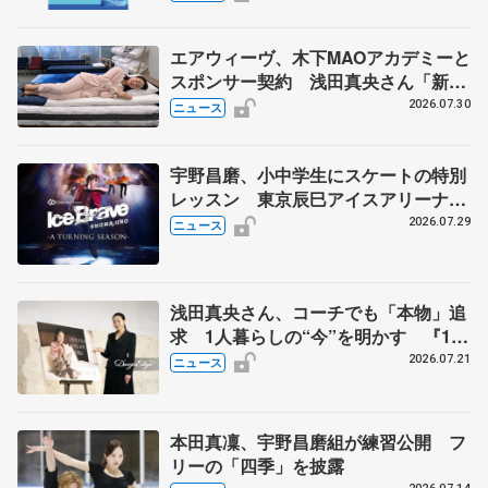
エアウィーヴ、木下MAOアカデミーと
スポンサー契約 浅田真央さん「新た
な挑戦にも寄り添っていただけること
2026.07.30
ニュース
に心強さ」
宇野昌磨、小中学生にスケートの特別
レッスン 東京辰巳アイスアリーナ
で、「Ice Brave -A TURNING
2026.07.29
ニュース
SEASON-」東京公演の開催記念
浅田真央さん、コーチでも「本物」追
求 1人暮らしの“今”を明かす 『1秒
タオル』ホットマンのブランドアンバ
2026.07.21
ニュース
サダー就任
本田真凜、宇野昌磨組が練習公開 フ
リーの「四季」を披露