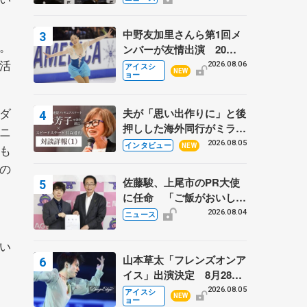
弟〟オリンピック3連覇の
野村忠宏さんと対談
中野友加里さんら第1回メ
。
ンバーが友情出演 20周
報活
年の「フレンズオンアイ
2026.08.06
アイスシ
NEW
ョー
ス」 宮本賢二さん、有川
梨絵さん、田村岳斗さんも
ダ
夫が「思い出作りに」と後
押しした海外同行がミラノ
ニ
まで… 繁華街のリンクで
2026.08.05
インタビュー
も
NEW
は不良のお兄さんも味方
の
に 小林芳子さんが振り返
佐藤駿、上尾市のPR大使
るスケート人生
に任命 「ご飯がおいし
く、住みやすいのが魅力」
2026.08.04
ニュース
い
山本草太「フレンズオンア
イス」出演決定 8月28日
（金）2公演のみ 荒川静
2026.08.05
アイスシ
NEW
ョー
香さんプロデュース、20