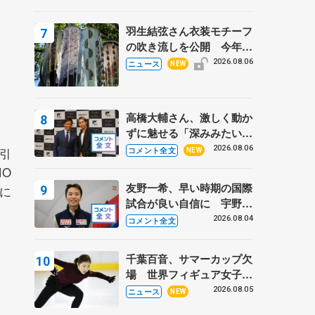
周年のアイスショー
羽生結弦さん衣装モチーフ
の吹き流しを公開 今年は
「春よ、来い」、仙台の瑞
2026.08.06
ニュース
NEW
鳳殿
高橋大輔さん、激しく動か
ずに魅せる「深みみたいな
ものは出てきている？」
2026.08.06
引
コメント全文
NEW
〝兄さん〟と慕うレジェン
O
ド野村忠宏さんと和気あい
友野一希、早い時期の国際
に
あい
試合が良い自信に 宇野昌
磨の現役復帰に思っている
2026.08.04
コメント全文
こと 【アジアンオープン
トロフィーフリー】
千葉百音、サマーカップ欠
場 世界フィギュア女子2
位
2026.08.05
ニュース
NEW