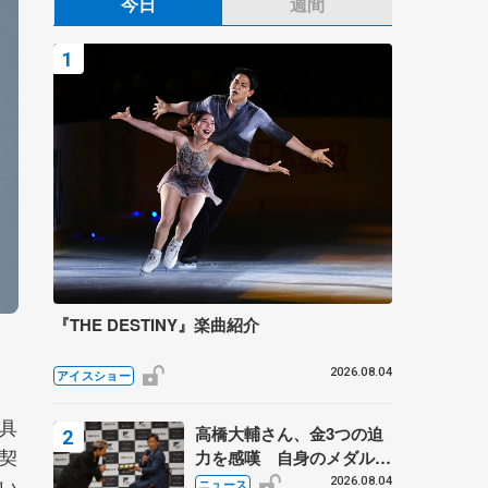
今日
週間
『THE DESTINY』楽曲紹介
2026.08.04
アイスショー
具
高橋大輔さん、金3つの迫
契
力を感嘆 自身のメダルは
「どちらに？」 〝リス兄
い
2026.08.04
ニュース