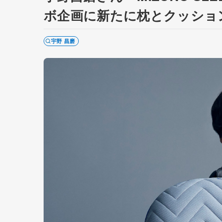
ボ企画に新たに枕とクッショ
宇野 昌磨