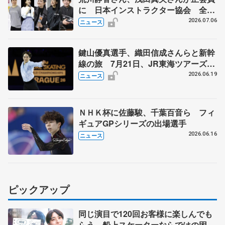
に 日本インストラクター協会 全日
本フィギュアなどでのコーチ資格へ新
2026.07.06
ニュース
たな一歩
鍵山優真選手、織田信成さんらと新幹
線の旅 7月21日、JR東海ツアーズが
「THE REVUE ON SHINKANSEN」
2026.06.19
ニュース
を運行
ＮＨＫ杯に佐藤駿、千葉百音ら フィ
ギュアGPシリーズの出場選手
2026.06.16
ニュース
ピックアップ
同じ演目で120回お客様に楽しんでも
らう 船上スケーターならではの困難