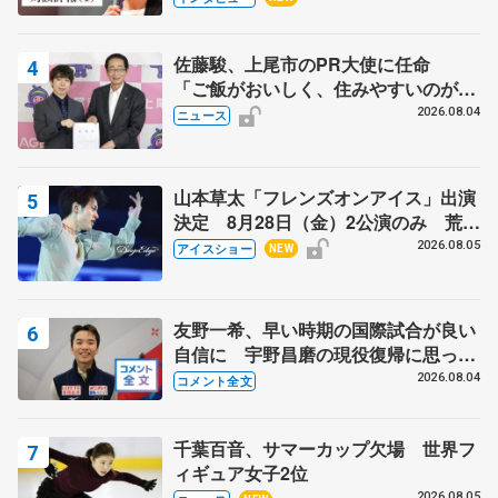
芳子さんが振り返るスケート人生
佐藤駿、上尾市のPR大使に任命
「ご飯がおいしく、住みやすいのが魅
力」
2026.08.04
ニュース
山本草太「フレンズオンアイス」出演
決定 8月28日（金）2公演のみ 荒川
静香さんプロデュース、20周年のアイ
2026.08.05
アイスショー
NEW
スショー
友野一希、早い時期の国際試合が良い
自信に 宇野昌磨の現役復帰に思って
いること 【アジアンオープントロフ
2026.08.04
コメント全文
ィーフリー後】
千葉百音、サマーカップ欠場 世界フ
ィギュア女子2位
2026.08.05