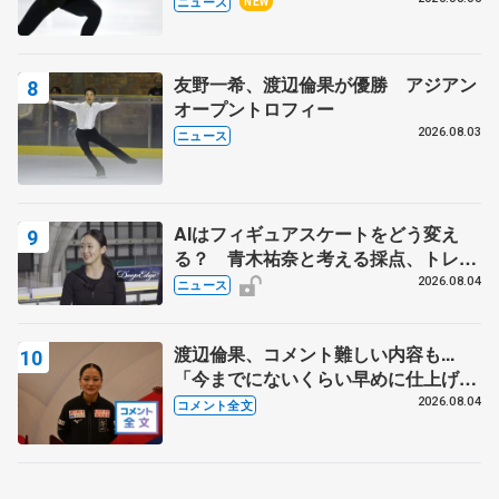
ニュース
NEW
友野一希、渡辺倫果が優勝 アジアン
オープントロフィー
2026.08.03
ニュース
AIはフィギュアスケートをどう変え
る？ 青木祐奈と考える採点、トレー
ニングの未来
2026.08.04
ニュース
渡辺倫果、コメント難しい内容も...
「今までにないくらい早めに仕上げら
れている」 【アジアンオープントロ
2026.08.04
コメント全文
フィー女子フリー】