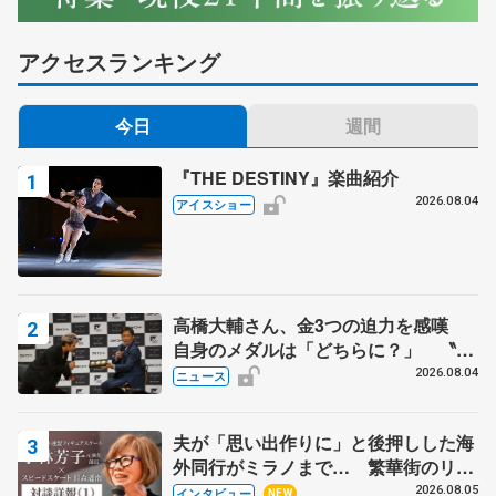
アクセスランキング
今日
週間
『THE DESTINY』楽曲紹介
2026.08.04
アイスショー
高橋大輔さん、金3つの迫力を感嘆
自身のメダルは「どちらに？」 〝リ
ス兄弟〟オリンピック3連覇の野村忠
2026.08.04
ニュース
宏さんと対談
夫が「思い出作りに」と後押しした海
外同行がミラノまで… 繁華街のリン
クでは不良のお兄さんも味方に 小林
2026.08.05
インタビュー
NEW