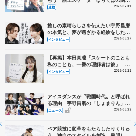
とは 影響あったPIW前キャプテン松
2026.07.31
連載
永さんの存在
推しの素晴らしさを伝えたい宇野昌磨
の本気と、夢が遠ざかる経験をした本
田真凜の覚悟
2026.05.27
インタビュー
【再掲】本田真凜「スケートのことも
私のことも、一番の理解者は彼」 引
退時の単独インタビューで語った競技
2026.05.22
インタビュー
人生や家族、恋人、これからの夢…
アイスダンスが〝戦国時代〟と呼ばれ
る理由 宇野昌磨の「しょまりん」ら
実力者が相次いで参戦 国内の競争激
2026.05.22
ニュース
化
ペア競技に変革をもたらしたりくりゅ
う 独自のスタイルを創造、発明した