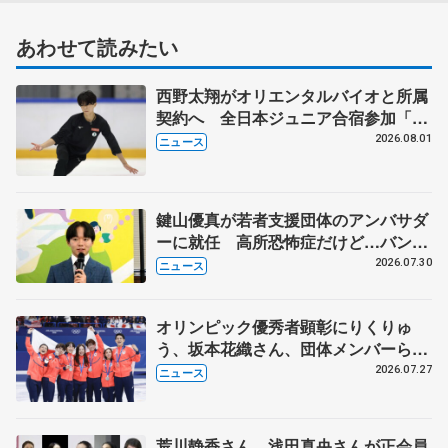
あわせて読みたい
西野太翔がオリエンタルバイオと所属
契約へ 全日本ジュニア合宿参加「結
果残していかないと」 講師はジェー
2026.08.01
ニュース
ソン・ブラウン、岡万佑子は助言感謝
鍵山優真が若者支援団体のアンバサダ
ーに就任 高所恐怖症だけど…バンジ
ージャンプに挑戦も？
2026.07.30
ニュース
オリンピック優秀者顕彰にりくりゅ
う、坂本花織さん、団体メンバーら
8月7日に文科省が表彰式、ブルーノ・
2026.07.27
ニュース
マルコット、中野園子らコーチも
荒川静香さん、浅田真央さんが正会員