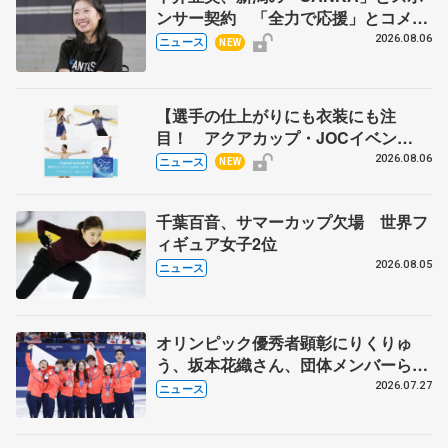
ンサー契約 「全力で応援」とコメン
ト
2026.08.06
ニュース
NEW
【選手の仕上がりにも衣装にも注
目！ アクアカップ・JOCイベン
ト】 ポッドキャスト#76を配信
2026.08.06
ニュース
NEW
千葉百音、サマーカップ欠場 世界フ
ィギュア女子2位
2026.08.05
ニュース
オリンピック優秀者顕彰にりくりゅ
う、坂本花織さん、団体メンバーら
8月7日に文科省が表彰式、ブルーノ・
2026.07.27
ニュース
マルコット、中野園子らコーチも