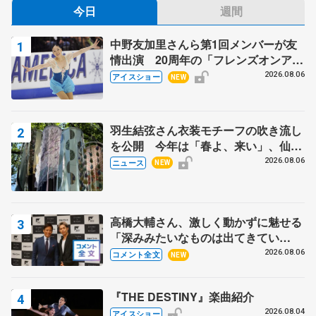
今日
週間
中野友加里さんら第1回メンバーが友
情出演 20周年の「フレンズオンアイ
ス」 宮本賢二さん、有川梨絵さん、
2026.08.06
アイスショー
NEW
田村岳斗さんも
羽生結弦さん衣装モチーフの吹き流し
を公開 今年は「春よ、来い」、仙台
の瑞鳳殿
2026.08.06
ニュース
NEW
高橋大輔さん、激しく動かずに魅せる
「深みみたいなものは出てきてい
る？」 〝兄さん〟と慕うレジェンド
2026.08.06
コメント全文
NEW
野村忠宏さんと和気あいあい
『THE DESTINY』楽曲紹介
2026.08.04
アイスショー