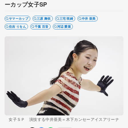
ーカップ女子SP
サマーカップ
三原 舞依
三宅 咲綺
中井 亜美
住吉 りをん
千葉 百音
河辺 愛菜
女子ＳＰ 演技する中井亜美＝木下カンセーアイスアリーナ