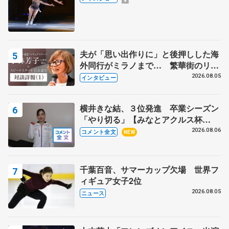
夫が「思い出作りに」と後押しした海
外同行がミラノまで… 繁華街のリン
クでは不良のお兄さんも味方に 小林
2026.08.05
インタビュー
芳子さんが振り返るスケート人生
横井きな結、３位発進 卒業シーズン
「やり切る」【みなとアクルス杯
SP】
2026.08.06
コメント全文
NEW
千葉百音、サマーカップ欠場 世界フ
ィギュア女子2位
2026.08.05
ニュース