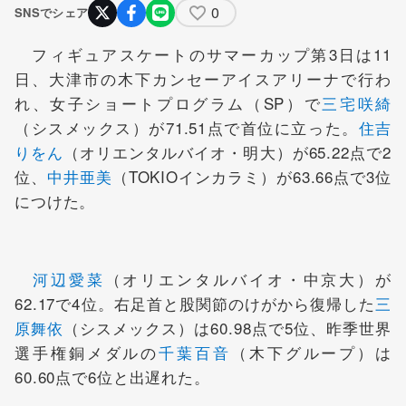
0
SNSでシェア
フィギュアスケートのサマーカップ第3日は11
日、大津市の木下カンセーアイスアリーナで行わ
れ、女子ショートプログラム（SP）で
三宅咲綺
（シスメックス）が71.51点で首位に立った。
住吉
りをん
（オリエンタルバイオ・明大）が65.22点で2
位、
中井亜美
（TOKIOインカラミ）が63.66点で3位
につけた。
河辺愛菜
（オリエンタルバイオ・中京大）が
62.17で4位。右足首と股関節のけがから復帰した
三
原舞依
（シスメックス）は60.98点で5位、昨季世界
選手権銅メダルの
千葉百音
（木下グループ）は
60.60点で6位と出遅れた。