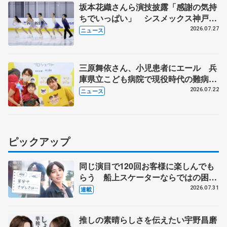
坂本花織さんら演技披露「感謝の気持
ちでいっぱい」 シスメックス神戸ア
イスキャンパス開場1周年イベント
2026.07.27
ニュース
三原舞依さん、小児患者にエール 兵
庫県立こども病院で現役時代の難病語
る
2026.07.22
ニュース
ピックアップ
同じ演目で120回お客様に楽しんでも
らう 船上スケーターならではの困難
とは 影響あったPIW前キャプテン松
2026.07.31
連載
永さんの存在
推しの素晴らしさを伝えたい宇野昌磨