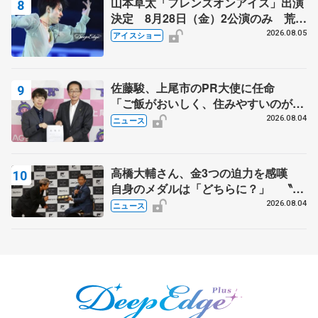
山本草太「フレンズオンアイス」出演
決定 8月28日（金）2公演のみ 荒川
静香さんプロデュース、20周年のアイ
2026.08.05
アイスショー
スショー
佐藤駿、上尾市のPR大使に任命
「ご飯がおいしく、住みやすいのが魅
力」
2026.08.04
ニュース
高橋大輔さん、金3つの迫力を感嘆
自身のメダルは「どちらに？」 〝リ
ス兄弟〟オリンピック3連覇の野村忠
2026.08.04
ニュース
宏さんと対談