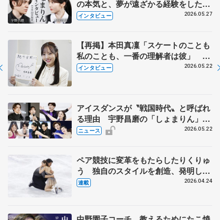
の本気と、夢が遠ざかる経験をした本
田真凜の覚悟
2026.05.27
インタビュー
【再掲】本田真凜「スケートのことも
私のことも、一番の理解者は彼」 引
退時の単独インタビューで語った競技
2026.05.22
インタビュー
人生や家族、恋人、これからの夢…
アイスダンスが〝戦国時代〟と呼ばれ
る理由 宇野昌磨の「しょまりん」ら
実力者が相次いで参戦 国内の競争激
2026.05.22
ニュース
化
ペア競技に変革をもたらしたりくりゅ
う 独自のスタイルを創造、発明した
【引退発表後②】
2026.04.24
連載
中野園子コーチ、教えるためにたこ焼