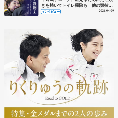
きを焼いてトイレ掃除も 他の競技に
も通用するという坂本花織の筋肉
2026.04.09
インタビュー