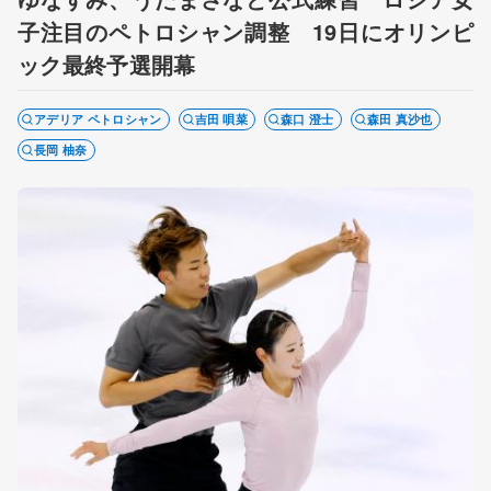
子注目のペトロシャン調整 19日にオリンピ
ック最終予選開幕
アデリア ペトロシャン
吉田 唄菜
森口 澄士
森田 真沙也
長岡 柚奈