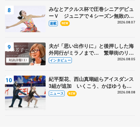
みなとアクルス杯で圧巻シニアデビュ
ーＶ ジュニアで４シーズン無敗の島
田麻央
2026.08.07
連載
NEW
夫が「思い出作りに」と後押しした海
外同行がミラノまで… 繁華街のリン
クでは不良のお兄さんも味方に 小林
2026.08.05
インタビュー
芳子さんが振り返るスケート人生
紀平梨花、西山真瑚組らアイスダンス
3組が追加 いくこう、かほゆうも、
木下グループ杯
2026.08.08
ニュース
NEW