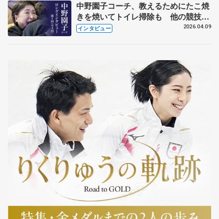
中野園子コーチ、教えるためにたこ焼
きを焼いてトイレ掃除も 他の競技に
も通用するという坂本花織の筋肉
2026.04.09
インタビュー