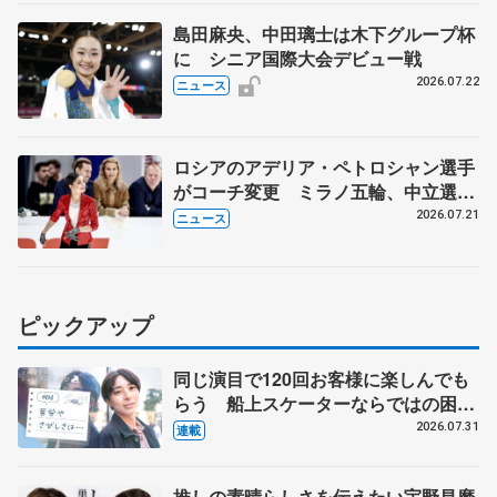
島田麻央、中田璃士は木下グループ杯
に シニア国際大会デビュー戦
2026.07.22
ニュース
ロシアのアデリア・ペトロシャン選手
がコーチ変更 ミラノ五輪、中立選手
で6位入賞
2026.07.21
ニュース
ピックアップ
同じ演目で120回お客様に楽しんでも
らう 船上スケーターならではの困難
とは 影響あったPIW前キャプテン松
2026.07.31
連載
永さんの存在
推しの素晴らしさを伝えたい宇野昌磨