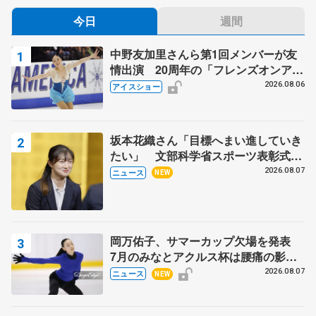
今日
週間
中野友加里さんら第1回メンバーが友
情出演 20周年の「フレンズオンアイ
ス」 宮本賢二さん、有川梨絵さん、
2026.08.06
アイスショー
田村岳斗さんも
坂本花織さん「目標へまい進していき
たい」 文部科学省スポーツ表彰式で
代表謝辞
2026.08.07
ニュース
NEW
岡万佑子、サマーカップ欠場を発表
7月のみなとアクルス杯は腰痛の影響
で
2026.08.07
ニュース
NEW