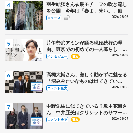
羽生結弦さん衣装モチーフの吹き流し
を公開 今年は「春よ、来い」、仙台
の瑞鳳殿
2026.08.06
ニュース
片伊勢武アミンが語る現役続行の理
由、東京での初めての一人暮らし 注
目スケーターの「今」に迫る
2026.08.08
インタビュー
NEW
高橋大輔さん、激しく動かずに魅せる
「深みみたいなものは出てきてい
る？」 〝兄さん〟と慕うレジェンド
2026.08.06
コメント全文
野村忠宏さんと和気あいあい
中野先生に似てきている？坂本花織さ
ん 中井亜美はクリケットのサマーキ
ャンプに 島田麻央はたくさん試合に
2026.08.07
コメント全文
NEW
出て国際大会へ【文部科学省スポーツ
表彰式】