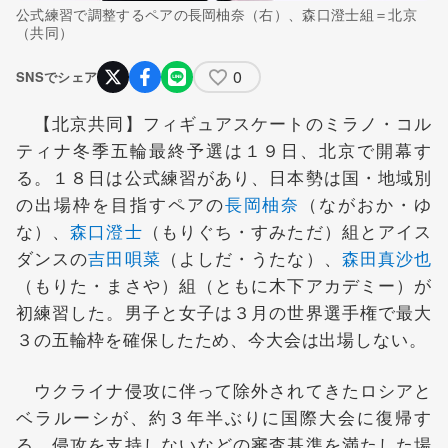
公式練習で調整するペアの長岡柚奈（右）、森口澄士組＝北京
（共同）
0
SNSでシェア
【北京共同】フィギュアスケートのミラノ・コル
ティナ冬季五輪最終予選は１９日、北京で開幕す
る。１８日は公式練習があり、日本勢は国・地域別
の出場枠を目指すペアの
長岡柚奈
（ながおか・ゆ
な）、
森口澄士
（もりぐち・すみただ）組とアイス
ダンスの
吉田唄菜
（よしだ・うたな）、
森田真沙也
（もりた・まさや）組（ともに木下アカデミー）が
初練習した。男子と女子は３月の世界選手権で最大
３の五輪枠を確保したため、今大会は出場しない。
ウクライナ侵攻に伴って除外されてきたロシアと
ベラルーシが、約３年半ぶりに国際大会に復帰す
る。侵攻を支持しないなどの審査基準を満たした場