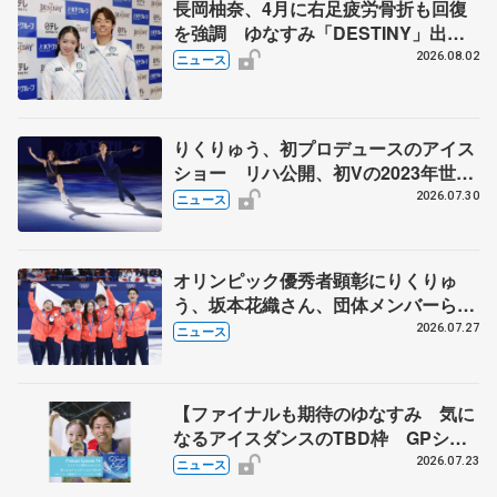
長岡柚奈、4月に右足疲労骨折も回復
を強調 ゆなすみ「DESTINY」出
演、森口澄士「力を合わせて」
2026.08.02
ニュース
りくりゅう、初プロデュースのアイス
ショー リハ公開、初Vの2023年世界
選手権のSP披露 ハゼボロ、チョク
2026.07.30
ニュース
ベイら豪華メンバーが来日
オリンピック優秀者顕彰にりくりゅ
う、坂本花織さん、団体メンバーら
8月7日に文科省が表彰式、ブルーノ・
2026.07.27
ニュース
マルコット、中野園子らコーチも
【ファイナルも期待のゆなすみ 気に
なるアイスダンスのTBD枠 GPシリ
ーズ展望③ペア・アイスダンス編】
2026.07.23
ニュース
ポッドキャスト#74を配信