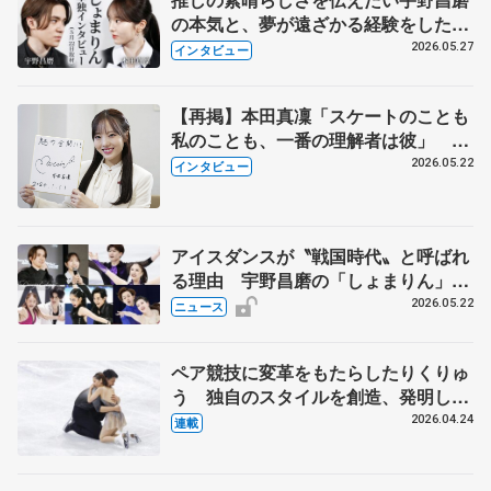
の本気と、夢が遠ざかる経験をした本
田真凜の覚悟
2026.05.27
インタビュー
【再掲】本田真凜「スケートのことも
私のことも、一番の理解者は彼」 引
退時の単独インタビューで語った競技
2026.05.22
インタビュー
人生や家族、恋人、これからの夢…
アイスダンスが〝戦国時代〟と呼ばれ
る理由 宇野昌磨の「しょまりん」ら
実力者が相次いで参戦 国内の競争激
2026.05.22
ニュース
化
ペア競技に変革をもたらしたりくりゅ
う 独自のスタイルを創造、発明した
【引退発表後②】
2026.04.24
連載