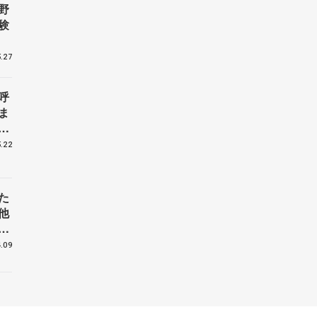
野
験
.27
呼
ま
戦
.22
た
他
花
.09