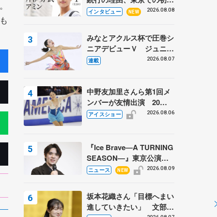
。
ての一人暮らし 注目スケ
2026.08.08
インタビュー
NEW
も
ーターの「今」に迫る
みなとアクルス杯で圧巻シ
ニアデビューＶ ジュニア
で４シーズン無敗の島田麻
2026.08.07
連載
央
中野友加里さんら第1回メ
ンバーが友情出演 20周
年の「フレンズオンアイ
2026.08.06
アイスショー
ス」 宮本賢二さん、有川
梨絵さん、田村岳斗さんも
『Ice Brave―A TURNING
SEASON―』東京公演が
開幕、宇野昌磨の『Ice
2026.08.09
ニュース
NEW
Brave』にかける思いを知
る記事 5選
坂本花織さん「目標へまい
進していきたい」 文部科