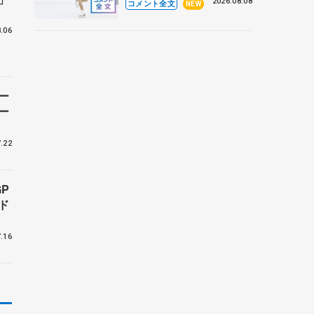
なとアクルス杯フリー】
2026.08.08
コメント全文
NEW
.06
ー
ー
.22
P
ド
.16