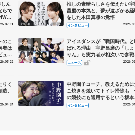
楽しん
推しの素晴らしさを伝えたい宇
ならで
昌磨の本気と、夢が遠ざかる経
IW前
をした本田真凜の覚悟
26.07.31
2026.05
インタビュー
トのこ
アイスダンスが〝戦国時代〟と
解者は
ばれる理由 宇野昌磨の「しょ
ビュー
りん」ら実力者が相次いで参
恋人、
国内の競争激化
26.05.22
2026.05
ニュース
たりく
中野園子コーチ、教えるために
創造、
こ焼きを焼いてトイレ掃除も 
の競技にも通用するという坂本
織の筋肉
26.04.24
2026.04
インタビュー