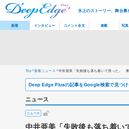
氷上のストーリー、舞台裏
新着
インタビュー
コメント全文
連載
写真
Top
新着ニュース
中井亜美「失敗後も落ち着いて滑った」 東
Deep Edge Plusの記事をGoogle検索で
ニュース
ニュース
中井亜美「失敗後も落ち着い