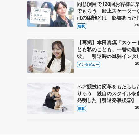
同じ演目で120回お客様に
でもらう 船上スケーター
はの困難とは 影響あったP
キャプテン松永さんの存在
20
連載
【再掲】本田真凜「スケー
とも私のことも、一番の理
彼」 引退時の単独インタ
で語った競技人生や家族、
20
インタビュー
これからの夢…
ペア競技に変革をもたらし
りゅう 独自のスタイルを
発明した【引退発表後②】
20
連載