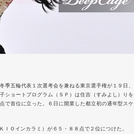
冬季五輪代表１次選考会を兼ねる東京選手権が１９日、
子ショートプログラム（ＳＰ）は住吉（すみよし）りを
点で首位に立った。６日に開業した都立初の通年型スケ
ＫＩＯインカラミ）が６５・８８点で２位につけた。