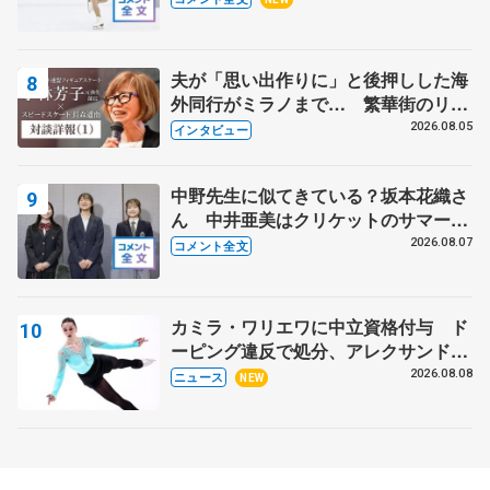
夫が「思い出作りに」と後押しした海
外同行がミラノまで… 繁華街のリン
クでは不良のお兄さんも味方に 小林
2026.08.05
インタビュー
芳子さんが振り返るスケート人生
中野先生に似てきている？坂本花織さ
ん 中井亜美はクリケットのサマーキ
ャンプに 島田麻央はたくさん試合に
2026.08.07
コメント全文
出て国際大会へ【文部科学省スポーツ
表彰式】
カミラ・ワリエワに中立資格付与 ド
ーピング違反で処分、アレクサンド
ラ・イグナトワも
2026.08.08
ニュース
NEW