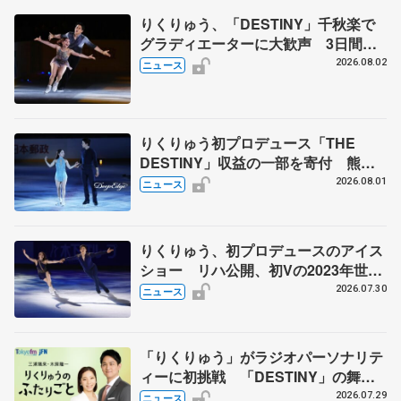
りくりゅう、「DESTINY」千秋楽で
グラディエーターに大歓声 3日間の
計4公演で延べ約１万8千人動員、三浦
2026.08.02
ニュース
璃来さん感極まる
りくりゅう初プロデュース「THE
DESTINY」収益の一部を寄付 熊本
地震、被災者支援
2026.08.01
ニュース
りくりゅう、初プロデュースのアイス
ショー リハ公開、初Vの2023年世界
選手権のSP披露 ハゼボロ、チョク
2026.07.30
ニュース
ベイら豪華メンバーが来日
「りくりゅう」がラジオパーソナリテ
ィーに初挑戦 「DESTINY」の舞台
裏エピソードも
2026.07.29
ニュース