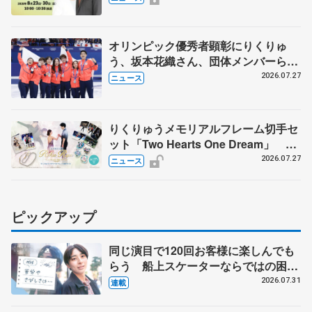
オリンピック優秀者顕彰にりくりゅ
う、坂本花織さん、団体メンバーら
8月7日に文科省が表彰式、ブルーノ・
2026.07.27
ニュース
マルコット、中野園子らコーチも
りくりゅうメモリアルフレーム切手セ
ット「Two Hearts One Dream」 受
注生産、7月29日受け付け開始
2026.07.27
ニュース
ピックアップ
同じ演目で120回お客様に楽しんでも
らう 船上スケーターならではの困難
とは 影響あったPIW前キャプテン松
2026.07.31
連載
永さんの存在