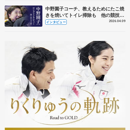
中野園子コーチ、教えるためにたこ焼
きを焼いてトイレ掃除も 他の競技に
も通用するという坂本花織の筋肉
2026.04.09
インタビュー