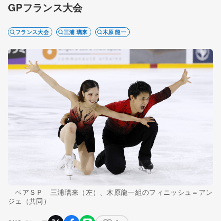
GPフランス大会
フランス大会
三浦 璃来
木原 龍一
ペアＳＰ 三浦璃来（左）、木原龍一組のフィニッシュ＝アン
ジェ（共同）