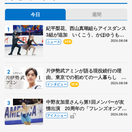
今日
週間
紀平梨花、西山真瑚組らアイスダンス
3組が追加 いくこう、かほゆうも、
木下グループ杯
2026.08.08
ニュース
NEW
片伊勢武アミンが語る現役続行の理
由、東京での初めての一人暮らし 注
目スケーターの「今」に迫る
2026.08.08
インタビュー
NEW
中野友加里さんら第1回メンバーが友
情出演 20周年の「フレンズオンアイ
ス」 宮本賢二さん、有川梨絵さん、
2026.08.06
アイスショー
田村岳斗さんも