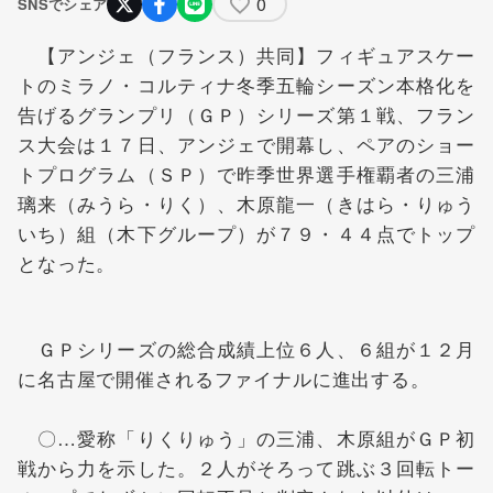
0
SNSでシェア
【アンジェ（フランス）共同】フィギュアスケー
トのミラノ・コルティナ冬季五輪シーズン本格化を
告げるグランプリ（ＧＰ）シリーズ第１戦、フラン
ス大会は１７日、アンジェで開幕し、ペアのショー
トプログラム（ＳＰ）で昨季世界選手権覇者の
三浦
璃来
（みうら・りく）、
木原龍一
（きはら・りゅう
いち）組（木下グループ）が７９・４４点でトップ
となった。
ＧＰシリーズの総合成績上位６人、６組が１２月
に名古屋で開催されるファイナルに進出する。
〇…愛称「りくりゅう」の三浦、木原組がＧＰ初
戦から力を示した。２人がそろって跳ぶ３回転トー