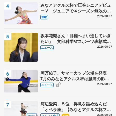
みなとアクルス杯で圧巻シニアデビュ
ーＶ ジュニアで４シーズン無敗の島
田麻央
2026.08.07
連載
坂本花織さん「目標へまい進していき
たい」 文部科学省スポーツ表彰式で
代表謝辞
2026.08.07
ニュース
岡万佑子、サマーカップ欠場を発表
7月のみなとアクルス杯は腰痛の影響
で
2026.08.07
ニュース
河辺愛菜、５位 得意を詰め込んだ
「オペラ座」【みなとアクルス杯フリ
ー】
2026.08.08
コメント全文
NEW