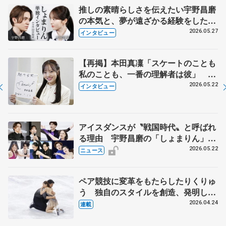
推しの素晴らしさを伝えたい宇野昌磨
の本気と、夢が遠ざかる経験をした本
田真凜の覚悟
2026.05.27
インタビュー
【再掲】本田真凜「スケートのことも
私のことも、一番の理解者は彼」 引
退時の単独インタビューで語った競技
2026.05.22
インタビュー
人生や家族、恋人、これからの夢…
アイスダンスが〝戦国時代〟と呼ばれ
る理由 宇野昌磨の「しょまりん」ら
実力者が相次いで参戦 国内の競争激
2026.05.22
ニュース
化
ペア競技に変革をもたらしたりくりゅ
う 独自のスタイルを創造、発明した
【引退発表後②】
2026.04.24
連載