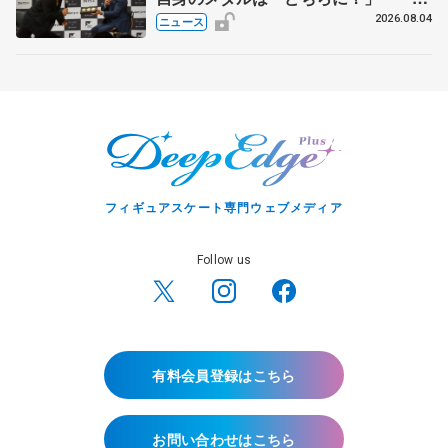
ス兄弟〟オリンピック3連覇の野村忠
2026.08.04
ニュース
宏さんと対談
フィギュアスケート専門ウェブメディア
Follow us
有料会員登録はこちら
お問い合わせはこちら