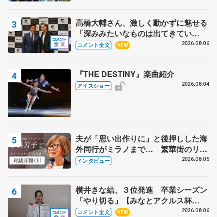
高橋大輔さん、激しく動かずに魅せる
「深みみたいなものは出てきてい
る？」 〝兄さん〟と慕うレジェンド
2026.08.06
コメント全文
NEW
野村忠宏さんと和気あいあい
『THE DESTINY』楽曲紹介
2026.08.04
アイスショー
夫が「思い出作りに」と後押しした海
外同行がミラノまで… 繁華街のリン
クでは不良のお兄さんも味方に 小林
2026.08.05
インタビュー
芳子さんが振り返るスケート人生
横井きな結、３位発進 卒業シーズン
「やり切る」【みなとアクルス杯
SP】
2026.08.06
コメント全文
NEW