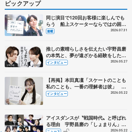
ピックアップ
同じ演目で120回お客様に楽しんでも
らう 船上スケーターならではの困難
とは 影響あったPIW前キャプテン松
2026.07.31
連載
永さんの存在
推しの素晴らしさを伝えたい宇野昌磨
の本気と、夢が遠ざかる経験をした本
田真凜の覚悟
2026.05.27
インタビュー
【再掲】本田真凜「スケートのことも
私のことも、一番の理解者は彼」 引
退時の単独インタビューで語った競技
2026.05.22
インタビュー
人生や家族、恋人、これからの夢…
アイスダンスが〝戦国時代〟と呼ばれ
る理由 宇野昌磨の「しょまりん」ら
実力者が相次いで参戦 国内の競争激
2026.05.22
ニュース