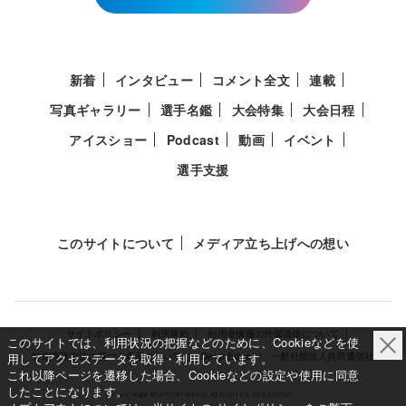
新着
インタビュー
コメント全文
連載
写真ギャラリー
選手名鑑
大会特集
大会日程
アイスショー
Podcast
動画
イベント
選手支援
このサイトについて
メディア立ち上げへの想い
サイトポリシー
利用規約
利用者情報の外部送信について
このサイトでは、利用状況の把握などのために、Cookieなどを使
用してアクセスデータを取得・利用しています。
特定商取引法に基づく表示について
Deep Edge
一般社団法人共同通信社
これ以降ページを遷移した場合、Cookieなどの設定や使用に同意
したことになります。
Copy Right © KYODO NEWS All RIGHTS RESERVED.