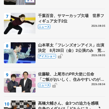
千葉百音、サマーカップ欠場 世界フ
ィギュア女子2位
2026.08.05
ニュース
山本草太「フレンズオンアイス」出演
決定 8月28日（金）2公演のみ 荒川
静香さんプロデュース、20周年のアイ
2026.08.05
アイスショー
スショー
佐藤駿、上尾市のPR大使に任命
「ご飯がおいしく、住みやすいのが魅
力」
2026.08.04
ニュース
高橋大輔さん、金3つの迫力を感嘆
自身のメダルは「どちらに？」 〝リ