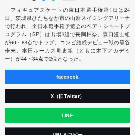
フィギュアスケートの東日本選手権第1日は24
日、茨城県ひたちなか市の山新スイミングアリーナ
で行われ、全日本選手権予選会のペア・ショートプ
ログラム（SP）は出場2組で
長岡柚奈
、
森口澄士
組
が60・88点でトップ、コンビ結成デビュー戦の
籠谷
歩未
、
本田ルーカス剛史
組（ともに木下アカデミ
ー）が44・34点で2位となった。
facebook
X（旧Twitter）
LINE
URLをコピー