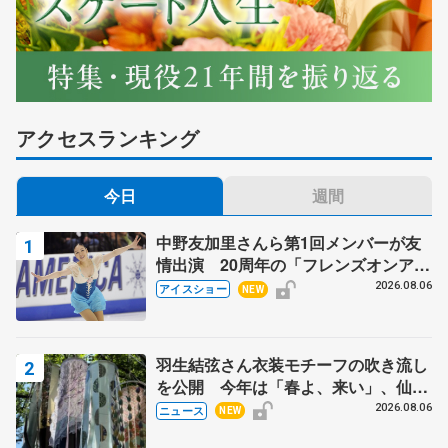
アクセスランキング
今日
週間
中野友加里さんら第1回メンバーが友
情出演 20周年の「フレンズオンアイ
ス」 宮本賢二さん、有川梨絵さん、
2026.08.06
アイスショー
NEW
田村岳斗さんも
羽生結弦さん衣装モチーフの吹き流し
を公開 今年は「春よ、来い」、仙台
の瑞鳳殿
2026.08.06
ニュース
NEW