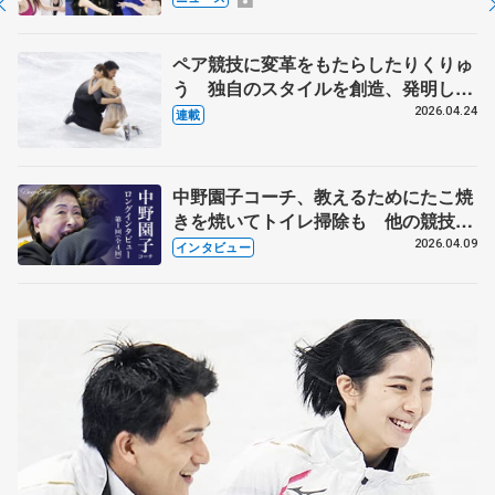
化
ペア競技に変革をもたらしたりくりゅ
う 独自のスタイルを創造、発明した
【引退発表後②】
2026.04.24
連載
中野園子コーチ、教えるためにたこ焼
きを焼いてトイレ掃除も 他の競技に
も通用するという坂本花織の筋肉
2026.04.09
インタビュー