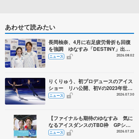
あわせて読みたい
長岡柚奈、4月に右足疲労骨折も回復
を強調 ゆなすみ「DESTINY」出
演、森口澄士「力を合わせて」
2026.08.02
ニュース
りくりゅう、初プロデュースのアイス
ショー リハ公開、初Vの2023年世界
選手権のSP披露 ハゼボロ、チョク
2026.07.30
ニュース
ベイら豪華メンバーが来日
【ファイナルも期待のゆなすみ 気に
なるアイスダンスのTBD枠 GPシリ
ーズ展望③ペア・アイスダンス編】
2026.07.23
ニュース
ポッドキャスト#74を配信