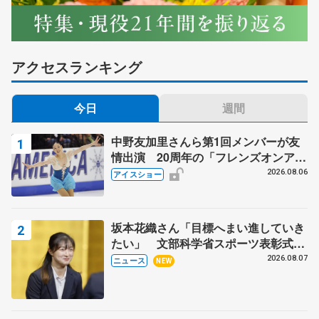
アクセスランキング
今日
週間
中野友加里さんら第1回メンバーが友
情出演 20周年の「フレンズオンアイ
ス」 宮本賢二さん、有川梨絵さん、
2026.08.06
アイスショー
田村岳斗さんも
坂本花織さん「目標へまい進していき
たい」 文部科学省スポーツ表彰式で
代表謝辞
2026.08.07
ニュース
NEW