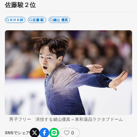
佐藤駿２位
ＮＨＫ杯
佐藤 駿
鍵山 優真
男子フリー 演技する鍵山優真＝東和薬品ラクタブドーム
0
SNSでシェア