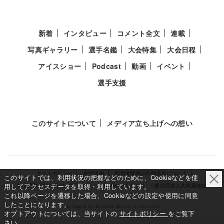
新着
インタビュー
コメント全文
連載
写真ギャラリー
選手名鑑
大会特集
大会日程
アイスショー
Podcast
動画
イベント
選手支援
このサイトについて
メディア立ち上げへの想い
サイトポリシー
利用規約
利用者情報の外部送信について
このサイトでは、利用状況の把握などのために、Cookieなどを使
用してアクセスデータを取得・利用しています。
特定商取引法に基づく表示について
Deep Edge
一般社団法人共同通信社
これ以降ページを遷移した場合、Cookieなどの設定や使用に同意
したことになります。
Copy Right © KYODO NEWS All RIGHTS RESERVED.
オプトアウトについては、当サイトの
サイトポリシー
をご覧下
さい。