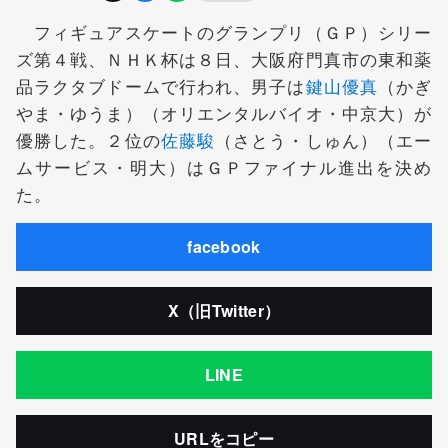
フィギュアスケートのグランプリ（ＧＰ）シリー
ズ第４戦、ＮＨＫ杯は８日、大阪府門真市の東和薬
品ラクタブドームで行われ、男子は
鍵山優真
（かぎ
やま・ゆうま）（オリエンタルバイオ・中京大）が
優勝した。２位の
佐藤駿
（さとう・しゅん）（エー
ムサービス・明大）はＧＰファイナル進出を決め
た。
facebook
X（旧Twitter）
LINE
URLをコピー