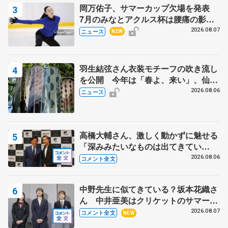
岡万佑子、サマーカップ欠場を発表
7月のみなとアクルス杯は腰痛の影響
で
2026.08.07
ニュース
NEW
羽生結弦さん衣装モチーフの吹き流し
を公開 今年は「春よ、来い」、仙台
の瑞鳳殿
2026.08.06
ニュース
高橋大輔さん、激しく動かずに魅せる
「深みみたいなものは出てきてい
る？」 〝兄さん〟と慕うレジェンド
2026.08.06
コメント全文
野村忠宏さんと和気あいあい
中野先生に似てきている？坂本花織さ
ん 中井亜美はクリケットのサマーキ
ャンプに 島田麻央はたくさん試合に
2026.08.07
コメント全文
NEW
出て国際大会へ【文部科学省スポーツ