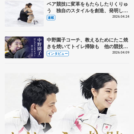
ペア競技に変革をもたらしたりくりゅ
う 独自のスタイルを創造、発明した
【引退発表後②】
2026.04.24
連載
中野園子コーチ、教えるためにたこ焼
きを焼いてトイレ掃除も 他の競技に
も通用するという坂本花織の筋肉
2026.04.09
インタビュー