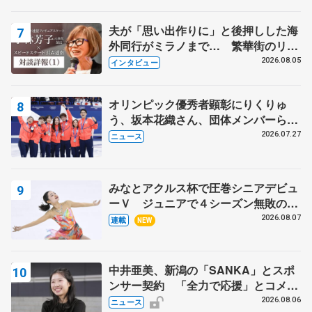
表彰式】
夫が「思い出作りに」と後押しした海
外同行がミラノまで… 繁華街のリン
クでは不良のお兄さんも味方に 小林
2026.08.05
インタビュー
芳子さんが振り返るスケート人生
オリンピック優秀者顕彰にりくりゅ
う、坂本花織さん、団体メンバーら
8月7日に文科省が表彰式、ブルーノ・
2026.07.27
ニュース
マルコット、中野園子らコーチも
みなとアクルス杯で圧巻シニアデビュ
ーＶ ジュニアで４シーズン無敗の島
田麻央
2026.08.07
連載
NEW
中井亜美、新潟の「SANKA」とスポ
ンサー契約 「全力で応援」とコメン
ト
2026.08.06
ニュース