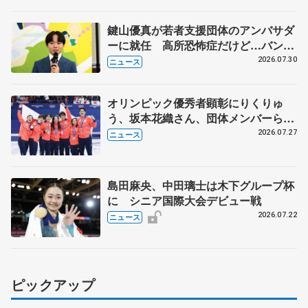
鍵山優真が若者支援団体のアンバサダ
ーに就任 高所恐怖症だけど…バンジ
ージャンプに挑戦も？
2026.07.30
ニュース
オリンピック優秀者顕彰にりくりゅ
う、坂本花織さん、団体メンバーら
8月7日に文科省が表彰式、ブルーノ・
2026.07.27
ニュース
マルコット、中野園子らコーチも
島田麻央、中田璃士は木下グループ杯
に シニア国際大会デビュー戦
2026.07.22
ニュース
ピックアップ