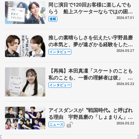
同じ演目で120回お客様に楽しんでも
らう 船上スケーターならではの困難
とは 影響あったPIW前キャプテン松
2026.07.31
連載
永さんの存在
推しの素晴らしさを伝えたい宇野昌磨
の本気と、夢が遠ざかる経験をした本
田真凜の覚悟
2026.05.27
インタビュー
【再掲】本田真凜「スケートのことも
私のことも、一番の理解者は彼」 引
退時の単独インタビューで語った競技
2026.05.22
インタビュー
人生や家族、恋人、これからの夢…
アイスダンスが〝戦国時代〟と呼ばれ
る理由 宇野昌磨の「しょまりん」ら
実力者が相次いで参戦 国内の競争激
2026.05.22
ニュース
化