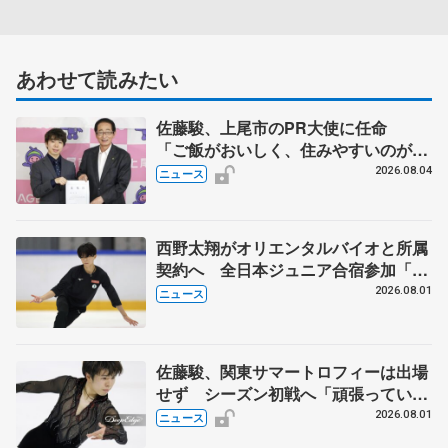
あわせて読みたい
佐藤駿、上尾市のPR大使に任命
「ご飯がおいしく、住みやすいのが魅
力」
2026.08.04
ニュース
西野太翔がオリエンタルバイオと所属
契約へ 全日本ジュニア合宿参加「結
果残していかないと」 講師はジェー
2026.08.01
ニュース
ソン・ブラウン、岡万佑子は助言感謝
佐藤駿、関東サマートロフィーは出場
せず シーズン初戦へ「頑張っていき
ます」
2026.08.01
ニュース