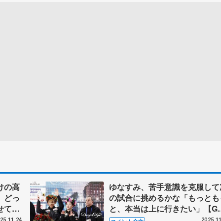
けの高
ゆなすみ、苦手意識を克服して
 どっ
の試合に挑めるかな「もっとも
せてく
と、本当は上に行きたい」【G
第6戦
第6戦フィンランディア杯ペア･
25.11.24
2025.11