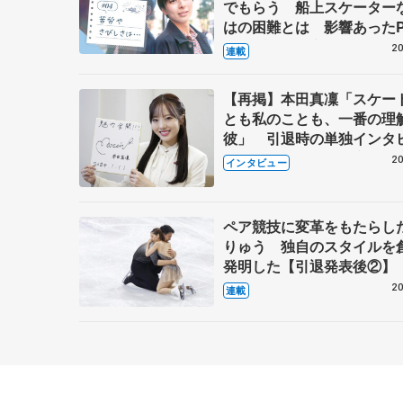
でもらう 船上スケーター
はの困難とは 影響あったP
キャプテン松永さんの存在
20
連載
【再掲】本田真凜「スケー
とも私のことも、一番の理
彼」 引退時の単独インタ
で語った競技人生や家族、
20
インタビュー
これからの夢…
ペア競技に変革をもたらし
りゅう 独自のスタイルを
発明した【引退発表後②】
20
連載