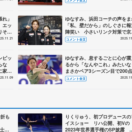
コメント全文
け】
リー】
張れ」
ゆなすみ、浜田コーチの声をま
 エッ
「私、壁だから」のしぐさに報
りそう
陣笑い 小さいリンク対策で京
P第6
より「むしろ、こっちの方が簡
25.11.21
2025.11
コメント全文
P】
に感じた」 【GP第6戦フィン
ンディア杯公式練習】
ンピッ
ゆなすみ、息するごとに心が震
らな
るから「なんやこれ」みたい
に家族
まさかペア3シーズン目で200
4戦
に…【GP第4戦NHK杯ペアフ
25.11.09
2025.11
コメント全文
ー】
骨折も
りくりゅう、初プロデュースの
イスショー リハ公開、初Vの
澄士
2023年世界選手権のSP披露 