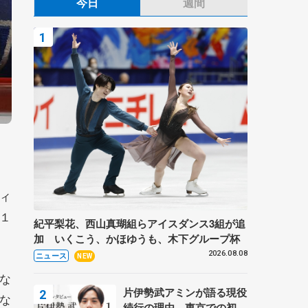
今日
週間
ィ
１
紀平梨花、西山真瑚組らアイスダンス3組が追
加 いくこう、かほゆうも、木下グループ杯
2026.08.08
ニュース
NEW
な
片伊勢武アミンが語る現役
な
続行の理由、東京での初め