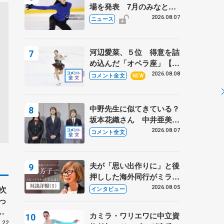
場を発表 7月のみなとア
クルス杯は腰痛の影響で
2026.08.07
ニュース
河辺愛菜、５位 得意を詰
め込んだ「オペラ座」【み
なとアクルス杯フリー】
2026.08.08
コメント全文
NEW
中野先生に似てきている？
坂本花織さん 中井亜美は
クリケットのサマーキャン
2026.08.07
コメント全文
プに 島田麻央はたくさん
試合に出て国際大会へ【文
部科学省スポーツ表彰
夫が「思い出作りに」と後
式】
押しした海外同行がミラノ
まで… 繁華街のリンクで
次
2026.08.05
インタビュー
は不良のお兄さんも味方
っ
に 小林芳子さんが振り返
P
カミラ・ワリエワに中立資
るスケート人生
フ
.22