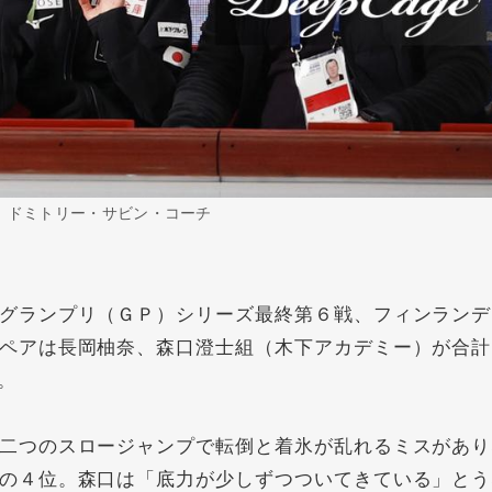
 ドミトリー・サビン・コーチ
グランプリ（ＧＰ）シリーズ最終第６戦、フィンランデ
ペアは
長岡柚奈
、
森口澄士
組（木下アカデミー）が合計
。
二つのスロージャンプで転倒と着氷が乱れるミスがあり
の４位。森口は「底力が少しずつついてきている」とう