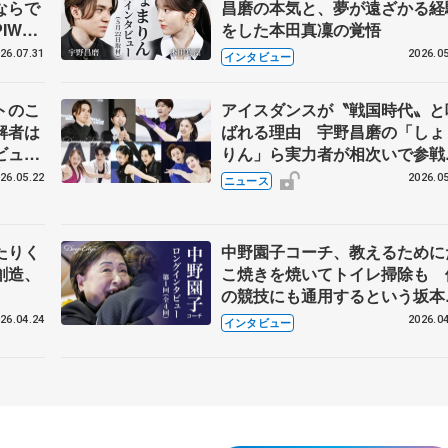
ならで
昌磨の本気と、夢が遠ざかる経
IW前
をした本田真凜の覚悟
26.07.31
2026.05
インタビュー
トのこ
アイスダンスが〝戦国時代〟と
解者は
ばれる理由 宇野昌磨の「しょ
ビュー
りん」ら実力者が相次いで参
恋人、
国内の競争激化
26.05.22
2026.05
ニュース
たりく
中野園子コーチ、教えるために
創造、
こ焼きを焼いてトイレ掃除も 
の競技にも通用するという坂本
織の筋肉
26.04.24
2026.04
インタビュー