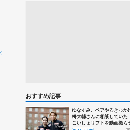
おすすめ記事
ゆなすみ、ペアやるきっか
橋大輔さんに相談していた
こいしょリフトを動画撮ら
れませんかとお願い 【GP
20