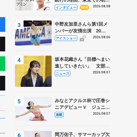
ての一人暮らし 注目スケ
2026.08.08
インタビュー
NEW
ーターの「今」に迫る
中野友加里さんら第1回メ
ンバーが友情出演 20周
年の「フレンズオンアイ
2026.08.06
アイスショー
ス」 宮本賢二さん、有川
梨絵さん、田村岳斗さんも
坂本花織さん「目標へまい
進していきたい」 文部科
学省スポーツ表彰式で代表
2026.08.07
ニュース
謝辞
みなとアクルス杯で圧巻シ
ニアデビューＶ ジュニア
で４シーズン無敗の島田麻
2026.08.07
連載
央
岡万佑子、サマーカップ欠