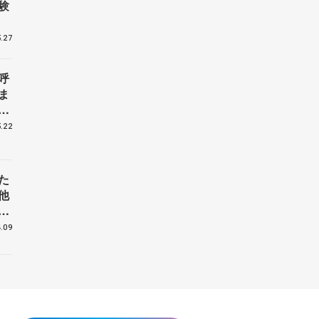
験
.27
呼
ま
戦
.22
た
他
花
.09