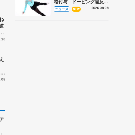
格付与 ドーピング違反で
処分、アレクサンドラ・イ
2026.08.08
ニュース
NEW
グナトワも
ね
道
都
単
.20
ラ
え
な
点台
リ
.08
ア
ハ