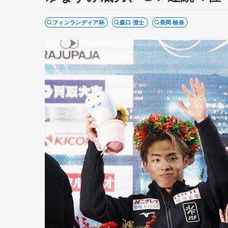
フィンランディア杯
森口 澄士
長岡 柚奈