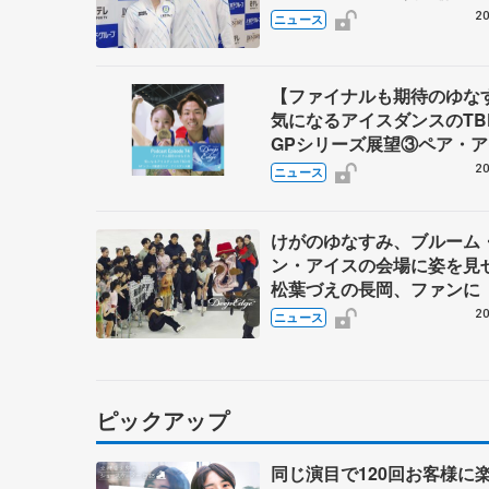
「力を合わせて」
20
ニュース
【ファイナルも期待のゆ
気になるアイスダンスのT
GPシリーズ展望③ペア・
ダンス編】 ポッドキャスト
20
ニュース
を配信
けがのゆなすみ、ブルーム
ン・アイスの会場に姿を
松葉づえの長岡、ファンに
治して、また元気に滑りた
20
ニュース
ピックアップ
同じ演目で120回お客様に