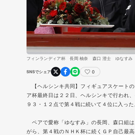
フィンランディア杯 長岡 柚奈 森口 澄士 ゆなすみ
0
SNSでシェア
【ヘルシンキ共同】フィギュアスケートの
ア杯最終日は２２日、ヘルシンキで行われ、
９３・１２点で第４戦に続いて４位に入った
ペアで愛称「ゆなすみ」の長岡、森口組は
がら、第４戦のＮＨＫ杯に続くＧＰ自己最高