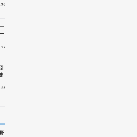
バ
.30
ー
ー
.22
引
ま
.28
野