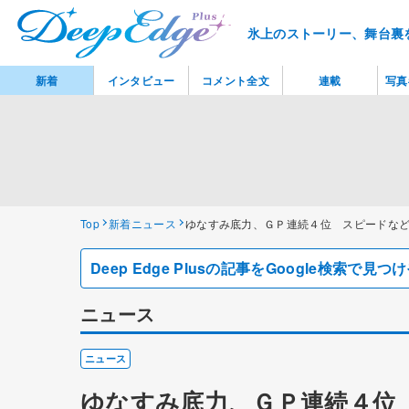
氷上のストーリー、舞台裏
新着
インタビュー
コメント全文
連載
写真
Top
新着ニュース
ゆなすみ底力、ＧＰ連続４位 スピードな
Deep Edge Plusの記事をGoogle検索で
ニュース
ニュース
ゆなすみ底力、ＧＰ連続４位