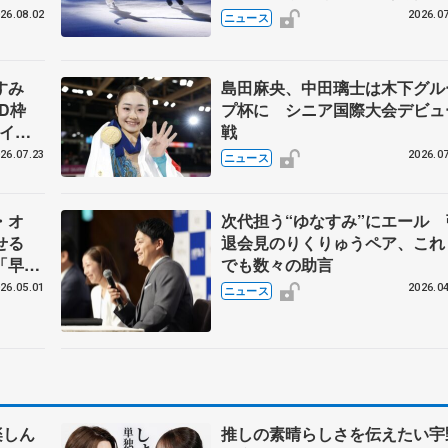
ゼボロ、チョクベイら豪華メン
26.08.02
2026.07
ニュース
ーが来日
なすみ
島田麻央、中田璃士は木下グル
BD枠
プ杯に シニア国際大会デビュ
アイス
戦
#74
26.07.23
2026.07
ニュース
・オ
次代担う“ゆなすみ”にエール 
見せる
退会見のりくりゅうペア、これ
「早く
でも数々の助言
い」
26.05.01
2026.04
ニュース
楽しん
推しの素晴らしさを伝えたい宇