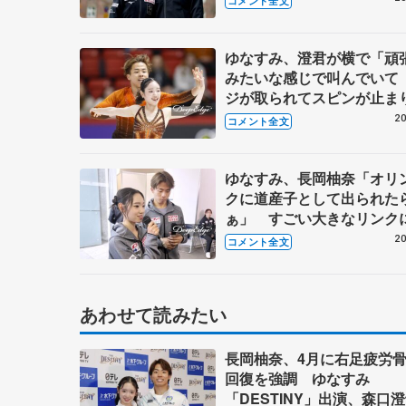
コメント全文
フィンランディア杯一夜明
ゆなすみ、澄君が横で「頑
みたいな感じで叫んでいて
ジが取られてスピンが止ま
になりながら何とか... 【G
20
コメント全文
戦フィンランディア杯ペアS
ゆなすみ、長岡柚奈「オリ
クに道産子として出られた
ぁ」 すごい大きなリンク
みんなで行って… 【GP第
20
コメント全文
NHK杯一夜明け】
あわせて読みたい
長岡柚奈、4月に右足疲労
回復を強調 ゆなすみ
「DESTINY」出演、森口