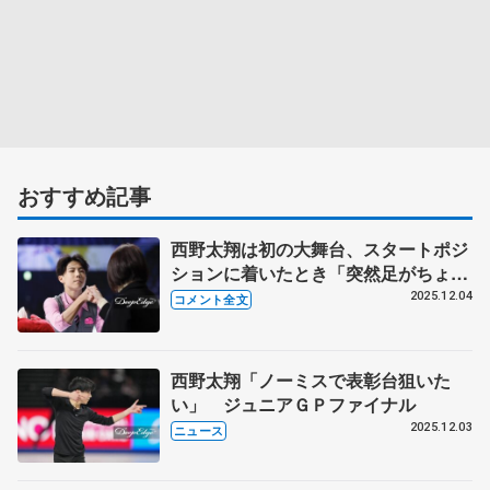
おすすめ記事
西野太翔は初の大舞台、スタートポジ
ションに着いたとき「突然足がちょっ
と震えてきて、それで…」【ジュニア
2025.12.04
コメント全文
GPファイナル男子SP】
西野太翔「ノーミスで表彰台狙いた
い」 ジュニアＧＰファイナル
2025.12.03
ニュース