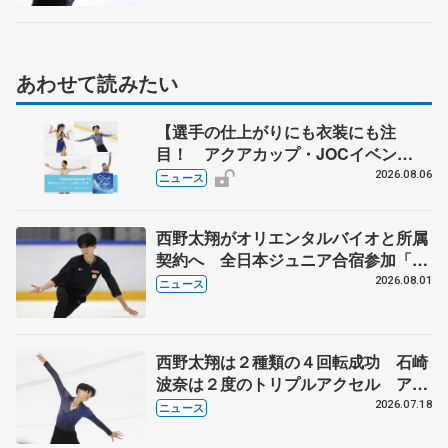
あわせて読みたい
【選手の仕上がりにも衣装にも注
目！ アクアカップ・JOCイベン
ト】 ポッドキャスト#76を配信
2026.08.06
ニュース
西野太翔がオリエンタルバイオと所属
契約へ 全日本ジュニア合宿参加「結
果残していかないと」 講師はジェー
2026.08.01
ニュース
ソン・ブラウン、岡万佑子は助言感謝
西野太翔は２種類の４回転成功 石崎
波奈は２度のトリプルアクセル アク
アカップ、ジュニア男女フリー
2026.07.18
ニュース