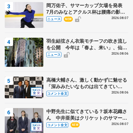
岡万佑子、サマーカップ欠場を発表
7月のみなとアクルス杯は腰痛の影響
で
2026.08.07
ニュース
NEW
羽生結弦さん衣装モチーフの吹き流し
を公開 今年は「春よ、来い」、仙台
の瑞鳳殿
2026.08.06
ニュース
高橋大輔さん、激しく動かずに魅せる
「深みみたいなものは出てきてい
る？」 〝兄さん〟と慕うレジェンド
2026.08.06
コメント全文
野村忠宏さんと和気あいあい
中野先生に似てきている？坂本花織さ
ん 中井亜美はクリケットのサマーキ
ャンプに 島田麻央はたくさん試合に
2026.08.07
コメント全文
NEW
出て国際大会へ【文部科学省スポーツ