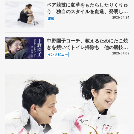
ペア競技に変革をもたらしたりくりゅ
う 独自のスタイルを創造、発明した
【引退発表後②】
2026.04.24
連載
中野園子コーチ、教えるためにたこ焼
きを焼いてトイレ掃除も 他の競技に
も通用するという坂本花織の筋肉
2026.04.09
インタビュー