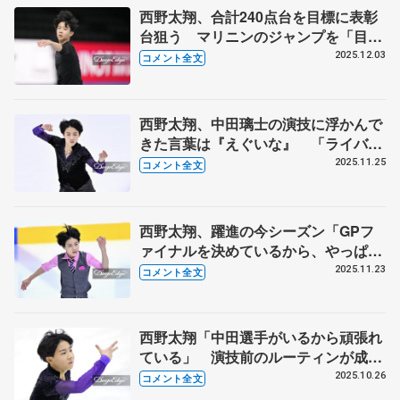
西野太翔、合計240点台を目標に表彰
台狙う マリニンのジャンプを「目に
焼き付けたい」 【ジュニアGPファ
2025.12.03
コメント全文
イナル公式練習】
西野太翔、中田璃士の演技に浮かんで
きた言葉は『えぐいな』 「ライバル
でもあるし、最高の友達」 【全日本
2025.11.25
コメント全文
ジュニア選手権男子フリー】
西野太翔、躍進の今シーズン「GPフ
ァイナルを決めているから、やっぱ、
恥ずかしいことはできない」【全日本
2025.11.23
コメント全文
ジュニア選手権男子SP】
西野太翔「中田選手がいるから頑張れ
ている」 演技前のルーティンが成功
につながっている 【東日本選手権・
2025.10.26
コメント全文
ジュニア男子フリー】