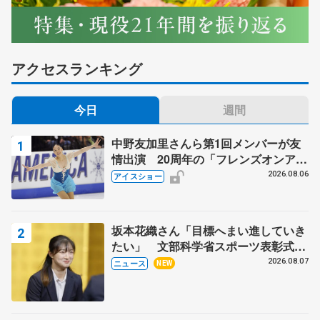
アクセスランキング
今日
週間
中野友加里さんら第1回メンバーが友
情出演 20周年の「フレンズオンアイ
ス」 宮本賢二さん、有川梨絵さん、
2026.08.06
アイスショー
田村岳斗さんも
坂本花織さん「目標へまい進していき
たい」 文部科学省スポーツ表彰式で
代表謝辞
2026.08.07
ニュース
NEW