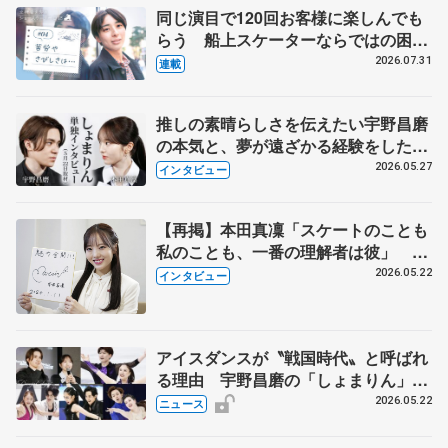
同じ演目で120回お客様に楽しんでも
らう 船上スケーターならではの困難
とは 影響あったPIW前キャプテン松
2026.07.31
連載
永さんの存在
推しの素晴らしさを伝えたい宇野昌磨
の本気と、夢が遠ざかる経験をした本
田真凜の覚悟
2026.05.27
インタビュー
【再掲】本田真凜「スケートのことも
私のことも、一番の理解者は彼」 引
退時の単独インタビューで語った競技
2026.05.22
インタビュー
人生や家族、恋人、これからの夢…
アイスダンスが〝戦国時代〟と呼ばれ
る理由 宇野昌磨の「しょまりん」ら
実力者が相次いで参戦 国内の競争激
2026.05.22
ニュース
化