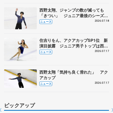
西野太翔、ジャンプの数が減っても
「きつい」 ジュニア最後のシーズン
で挑戦
2026.07.18
ニュース
住吉りをん、アクアカップSP1位 新
演目披露 ジュニア男子トップは西野
太翔
2026.07.17
ニュース
西野太翔「気持ち良く滑れた」 アク
アカップ
2026.07.17
ニュース
ピックアップ