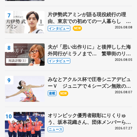
表彰式】
片伊勢武アミンが語る現役続行の理
由、東京での初めての一人暮らし 注
目スケーターの「今」に迫る
2026.08.08
インタビュー
NEW
夫が「思い出作りに」と後押しした海
外同行がミラノまで… 繁華街のリン
クでは不良のお兄さんも味方に 小林
2026.08.05
インタビュー
芳子さんが振り返るスケート人生
みなとアクルス杯で圧巻シニアデビュ
ーＶ ジュニアで４シーズン無敗の島
田麻央
2026.08.07
連載
NEW
オリンピック優秀者顕彰にりくりゅ
う、坂本花織さん、団体メンバーら
8月7日に文科省が表彰式、ブルーノ・
2026.07.27
ニュース
マルコット、中野園子らコーチも