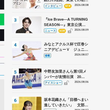
ての一人暮らし 注目スケ
2026.08.08
インタビュー
NEW
ーターの「今」に迫る
『Ice Brave―A TURNING
SEASON―』東京公演が
開幕、宇野昌磨の『Ice
2026.08.09
ニュース
NEW
Brave』にかける思いを知
る記事 5選
みなとアクルス杯で圧巻シ
ニアデビューＶ ジュニア
で４シーズン無敗の島田麻
2026.08.07
連載
央
中野友加里さんら第1回メ
ンバーが友情出演 20周
年の「フレンズオンアイ
2026.08.06
アイスショー
ス」 宮本賢二さん、有川
梨絵さん、田村岳斗さんも
坂本花織さん「目標へまい
進していきたい」 文部科