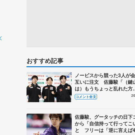
おすすめ記事
ノービスから競った3人が
互いに注文 佐藤駿「（鍵
は）もうちょっと乱れた方
が…」 三浦佳生、加速し
20
コメント全文
のジャンプは「抑えられな
し訳ない」【全日本フィギ
子メダリスト会見】
佐藤駿、グータッチの日下
から「自信持って行ってこ
と フリーは「逆に言えば