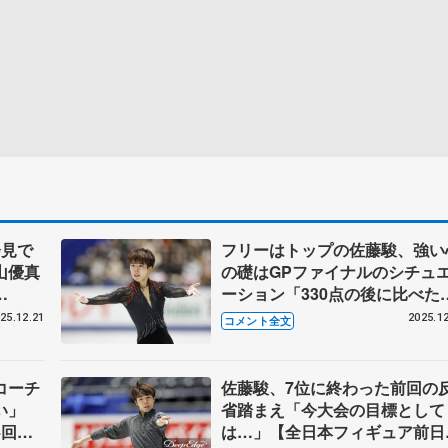
会見で
フリーはトップの佐藤駿、強い
山優真
の礎はGPファイナルのシチュ
ーション「330点の後に比べた
た壁際
ら…」【全日本フィギュア男子
25.12.21
2025.12
コメント全文
くて申
リー】
ュア男
コーチ
佐藤駿、7位に終わった前回の
い」
省踏まえ「今大会の目標として
4回転
は…」【全日本フィギュア前日