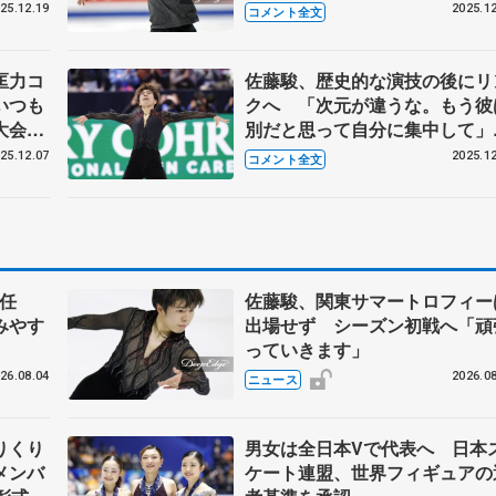
勢い乗
習】
25.12.19
2025.12
コメント全文
子
匡力コ
佐藤駿、歴史的な演技の後にリ
いつも
クへ 「次元が違うな。もう彼
大会は
別だと思って自分に集中して」
しかっ
【GPファイナル男子フリー】
25.12.07
2025.12
コメント全文
明け】
任
佐藤駿、関東サマートロフィー
みやす
出場せず シーズン初戦へ「頑
っていきます」
26.08.04
2026.08
ニュース
りくり
男女は全日本Vで代表へ 日本
メンバ
ケート連盟、世界フィギュアの