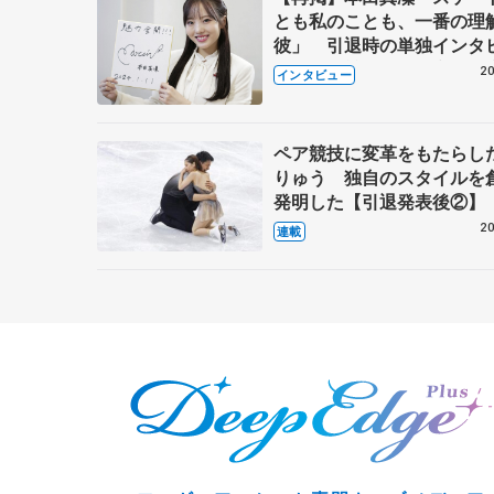
とも私のことも、一番の理
彼」 引退時の単独インタ
で語った競技人生や家族、
20
インタビュー
これからの夢…
ペア競技に変革をもたらし
りゅう 独自のスタイルを
発明した【引退発表後②】
20
連載