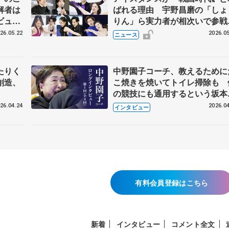
解者は
ばれる理由 宇野昌磨の「しょ
ビュー
りん」ら実力者が相次いで参
恋人、
国内の競争激化
26.05.22
2026.05
ニュース
たりく
中野園子コーチ、教えるために
創造、
こ焼きを焼いてトイレ掃除も 
の競技にも通用するという坂本
織の筋肉
26.04.24
2026.04
インタビュー
有料会員登録はこちら
新着
インタビュー
コメント全文