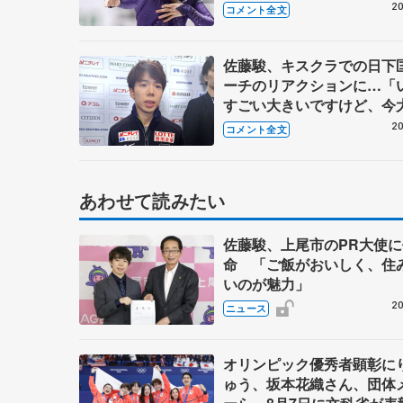
ルッツだけ。冒頭で決めて
20
コメント全文
る」【全日本フィギュア男
SP】
佐藤駿、キスクラでの日下
ーチのリアクションに…「
すごい大きいですけど、今
オーバーなくらいで、うれ
20
コメント全文
た」【GPファイナル一夜
あわせて読みたい
佐藤駿、上尾市のPR大使に
命 「ご飯がおいしく、住
いのが魅力」
20
ニュース
オリンピック優秀者顕彰に
ゅう、坂本花織さん、団体