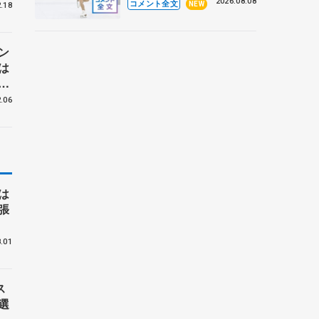
なとアクルス杯フリー】
2026.08.08
コメント全文
NEW
.18
ン
は
.06
は
張
.01
ス
選