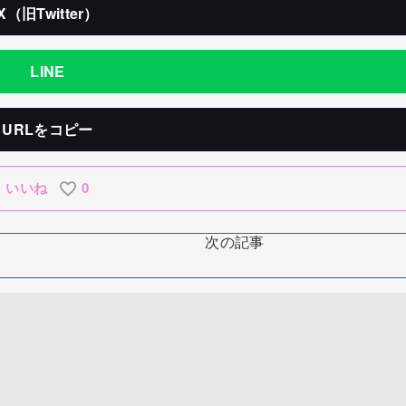
X（旧Twitter）
LINE
URLをコピー
いいね
0
次の記事