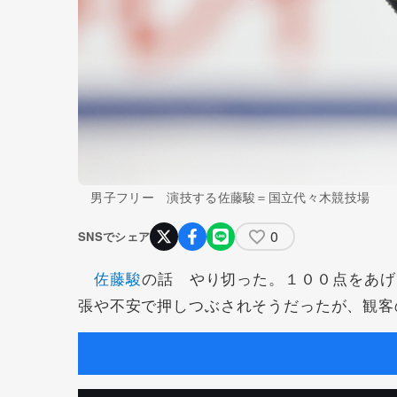
男子フリー 演技する佐藤駿＝国立代々木競技場
0
SNSでシェア
佐藤駿
の話 やり切った。１００点をあげ
張や不安で押しつぶされそうだったが、観客