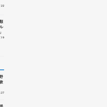
.22
類
ル
」
.19
野
験
.27
呼