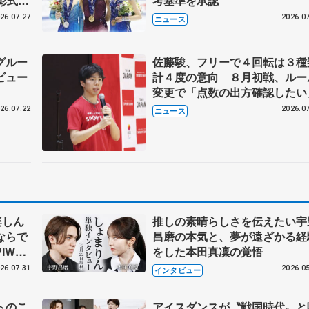
彰式、
考基準を承認
野園子
26.07.27
2026.07
ニュース
グルー
佐藤駿、フリーで４回転は３種
ビュー
計４度の意向 ８月初戦、ルー
変更で「点数の出方確認したい
26.07.22
2026.07
ニュース
楽しん
推しの素晴らしさを伝えたい宇
ならで
昌磨の本気と、夢が遠ざかる経
IW前
をした本田真凜の覚悟
26.07.31
2026.05
インタビュー
トのこ
アイスダンスが〝戦国時代〟と