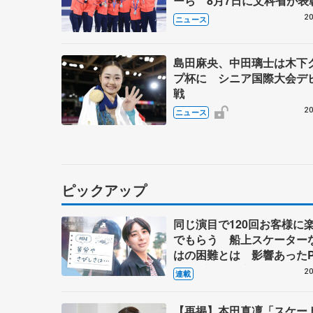
ーら 8月7日に文科省が表
ブルーノ・マルコット、中
20
ニュース
らコーチも
島田麻央、中田璃士は木下
プ杯に シニア国際大会デ
戦
20
ニュース
ピックアップ
同じ演目で120回お客様に
でもらう 船上スケーター
はの困難とは 影響あったP
キャプテン松永さんの存在
20
連載
【再掲】本田真凜「スケー