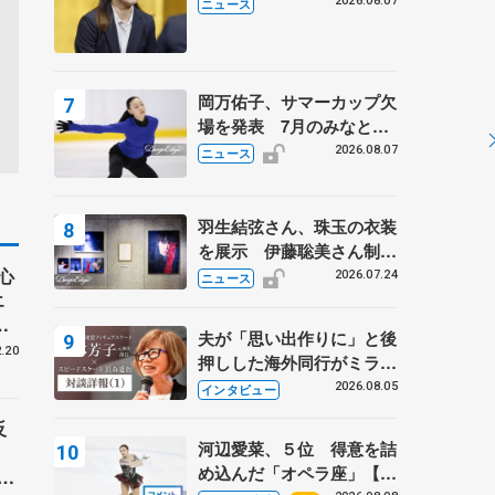
学省スポーツ表彰式で代表
2026.08.07
ニュース
謝辞
岡万佑子、サマーカップ欠
場を発表 7月のみなとア
クルス杯は腰痛の影響で
2026.08.07
ニュース
羽生結弦さん、珠玉の衣装
を展示 伊藤聡美さん制作
心
の一点もの、矢口亨さんが
2026.07.24
ニュース
エ
撮影
夫が「思い出作りに」と後
フ
.20
押しした海外同行がミラノ
まで… 繁華街のリンクで
2026.08.05
インタビュー
は不良のお兄さんも味方
反
に 小林芳子さんが振り返
河辺愛菜、５位 得意を詰
るスケート人生
め込んだ「オペラ座」【み
練