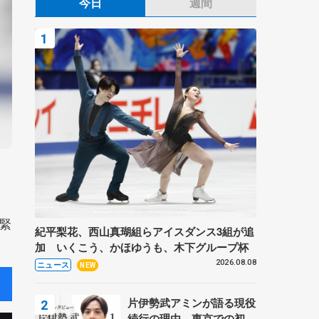
今日
週間
緊
紀平梨花、西山真瑚組らアイスダンス3組が追
加 いくこう、かほゆうも、木下グループ杯
2026.08.08
ニュース
NEW
片伊勢武アミンが語る現役
続行の理由、東京での初め