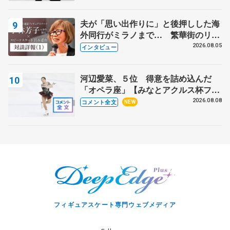
夫が「思い出作りに」と後押しした海
外同行がミラノまで… 繁華街のリン
クでは不良のお兄さんも味方に 小林
2026.08.05
インタビュー
芳子さんが振り返るスケート人生
河辺愛菜、５位 得意を詰め込んだ
「オペラ座」【みなとアクルス杯フリ
ー】
2026.08.08
コメント全文
NEW
フィギュアスケート専門ウェブメディア