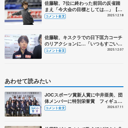
佐藤駿、7位に終わった前回の反省踏
まえ「今大会の目標としては…」【全
日本フィギュア前日練習】
2025.12.18
コメント全文
佐藤駿、キスクラでの日下匡力コーチ
のリアクションに…「いつもすごい大
きいですけど、今大会はオーバーなく
2025.12.07
コメント全文
らいで、うれしかった」【GPファイ
ナル一夜明け】
あわせて読みたい
JOCスポーツ賞新人賞に中井亜美、団
体メンバーに特別栄誉賞 フィギュア
スケートに別のスポーツを組み合わせ
2026.07.11
コメント全文
るなら？ 【JOCスポーツ賞表彰
式】