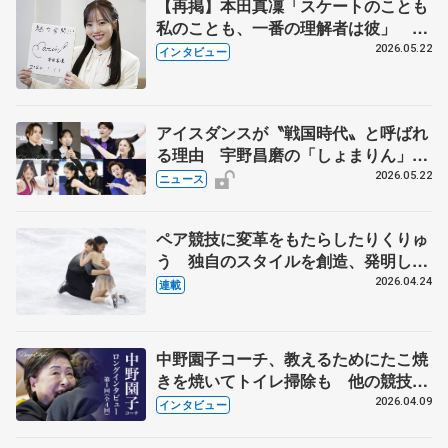
【再掲】本田真凜「スケートのことも
私のことも、一番の理解者は彼」 引
退時の単独インタビューで語った競技
2026.05.22
インタビュー
人生や家族、恋人、これからの夢…
アイスダンスが〝戦国時代〟と呼ばれ
る理由 宇野昌磨の「しょまりん」ら
実力者が相次いで参戦 国内の競争激
2026.05.22
ニュース
化
ペア競技に変革をもたらしたりくりゅ
う 独自のスタイルを創造、発明した
【引退発表後②】
2026.04.24
連載
中野園子コーチ、教えるためにたこ焼
きを焼いてトイレ掃除も 他の競技に
も通用するという坂本花織の筋肉
2026.04.09
インタビュー