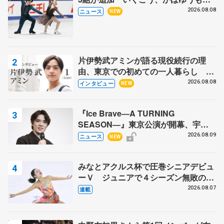
木下グループ杯
2026.08.08
ニュース
NEW
片伊勢武アミンが語る現役続行の理
由、東京での初めての一人暮らし 注
目スケーターの「今」に迫る
2026.08.08
インタビュー
NEW
『Ice Brave―A TURNING
SEASON―』東京公演が開幕、宇野
昌磨の『Ice Brave』にかける思いを
2026.08.09
ニュース
NEW
知る記事 5選
みなとアクルス杯で圧巻シニアデビュ
ーＶ ジュニアで４シーズン無敗の島
田麻央
2026.08.07
連載