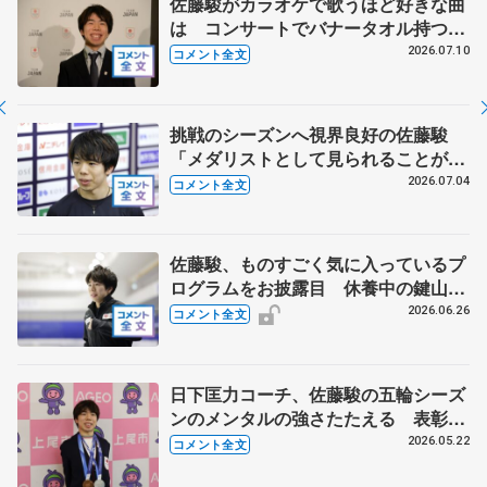
佐藤駿がカラオケで歌うほど好きな曲
は コンサートでバナータオル持つ観
客に感謝 【オリンピックコンサー
2026.07.10
コメント全文
ト】
挑戦のシーズンへ視界良好の佐藤駿
「メダリストとして見られることが自
信につながる」【全日本シニア強化合
2026.07.04
コメント全文
宿】
佐藤駿、ものすごく気に入っているプ
ログラムをお披露目 休養中の鍵山優
真と話していることは 【ドリーム・
2026.06.26
コメント全文
オン・アイス2026】
日下匡力コーチ、佐藤駿の五輪シーズ
ンのメンタルの強さたたえる 表彰式
に2人で出席 【上尾市栄誉賞】
2026.05.22
コメント全文