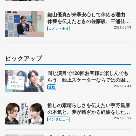
鍵山優真が来季安心して休める理由
休養を伝えたときの佐藤駿、三浦佳生
の反応は 【横浜市スポーツ栄誉賞・
2026.05.13
コメント全文
神奈川県知事の表敬訪問】
ピックアップ
同じ演目で120回お客様に楽しんでも
らう 船上スケーターならではの困難
とは 影響あったPIW前キャプテン松
2026.07.31
連載
永さんの存在
推しの素晴らしさを伝えたい宇野昌磨
の本気と、夢が遠ざかる経験をした本
田真凜の覚悟
2026.05.27
インタビュー