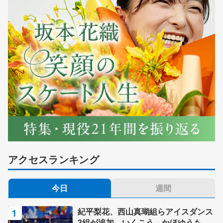
アクセスランキング
今日
週間
紀平梨花、西山真瑚組らアイスダンス
3組が追加 いくこう、かほゆうも、