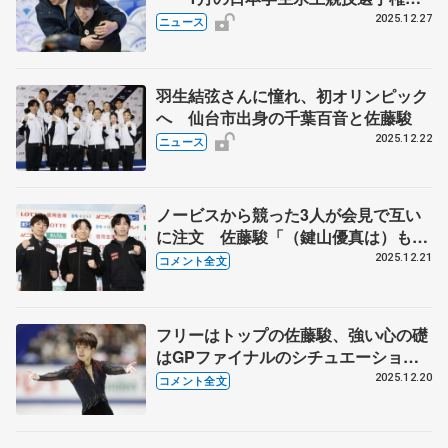
女子は住吉りをん、今季限りで引退の
2025.12.27
ニュース
江川マリアら
羽生結弦さんに憧れ、初オリンピック
へ 仙台市出身の千葉百音と佐藤駿
2025.12.22
ニュース
ノービスから競った3人が会見で互い
に注文 佐藤駿「（鍵山優真は）もう
ちょっと乱れた方が…」 三浦佳生、
2025.12.21
コメント全文
加速した壁際のジャンプは「抑えられ
なくて申し訳ない」【全日本フィギュ
ア男子メダリスト会見】
フリーはトップの佐藤駿、強い心の礎
はGPファイナルのシチュエーション
「330点の後に比べたら…」【全日本
2025.12.20
コメント全文
フィギュア男子フリー】