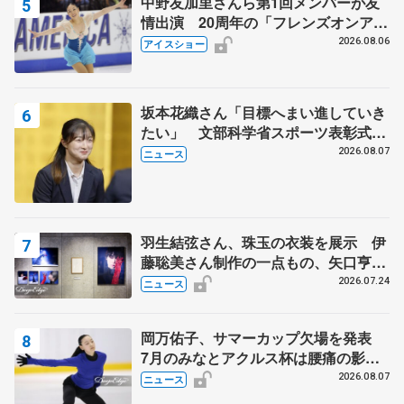
中野友加里さんら第1回メンバーが友
情出演 20周年の「フレンズオンアイ
ス」 宮本賢二さん、有川梨絵さん、
2026.08.06
アイスショー
田村岳斗さんも
坂本花織さん「目標へまい進していき
たい」 文部科学省スポーツ表彰式で
代表謝辞
2026.08.07
ニュース
羽生結弦さん、珠玉の衣装を展示 伊
藤聡美さん制作の一点もの、矢口亨さ
んが撮影
2026.07.24
ニュース
岡万佑子、サマーカップ欠場を発表
7月のみなとアクルス杯は腰痛の影響
で
2026.08.07
ニュース