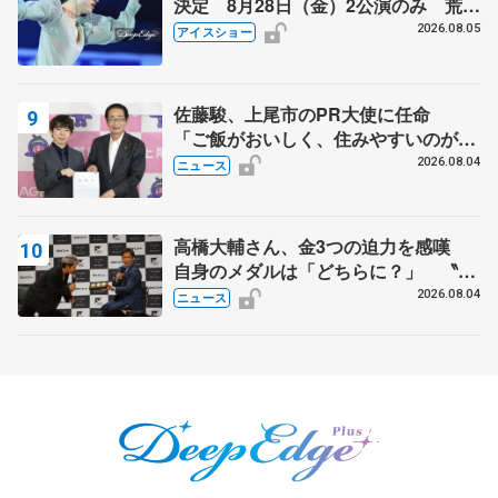
決定 8月28日（金）2公演のみ 荒川
静香さんプロデュース、20周年のアイ
2026.08.05
アイスショー
スショー
佐藤駿、上尾市のPR大使に任命
「ご飯がおいしく、住みやすいのが魅
力」
2026.08.04
ニュース
高橋大輔さん、金3つの迫力を感嘆
自身のメダルは「どちらに？」 〝リ
ス兄弟〟オリンピック3連覇の野村忠
2026.08.04
ニュース
宏さんと対談