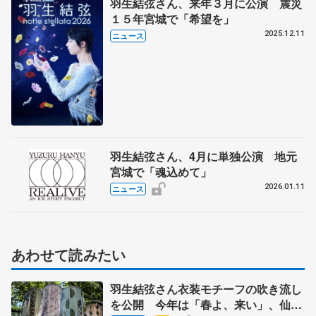
羽生結弦さん、来年３月に公演 震災
１５年宮城で「希望を」
2025.12.11
ニュース
羽生結弦さん、4月に単独公演 地元
宮城で「魂込めて」
2026.01.11
ニュース
あわせて読みたい
羽生結弦さん衣装モチーフの吹き流し
を公開 今年は「春よ、来い」、仙台