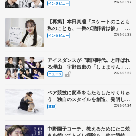
田真凜の覚悟
2026.05.27
インタビュー
【再掲】本田真凜「スケートのことも
私のことも、一番の理解者は彼」 引
退時の単独インタビューで語った競技
2026.05.22
インタビュー
人生や家族、恋人、これからの夢…
アイスダンスが〝戦国時代〟と呼ばれ
る理由 宇野昌磨の「しょまりん」ら
実力者が相次いで参戦 国内の競争激
2026.05.22
ニュース
化
ペア競技に変革をもたらしたりくりゅ
う 独自のスタイルを創造、発明した
【引退発表後②】
2026.04.24
連載
中野園子コーチ、教えるためにたこ焼
きを焼いてトイレ掃除も 他の競技に