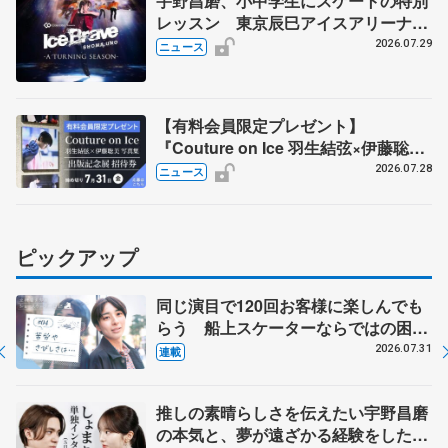
宇野昌磨、小中学生にスケートの特別
レッスン 東京辰巳アイスアリーナ
で、「Ice Brave -A TURNING
2026.07.29
ニュース
SEASON-」東京公演の開催記念
【有料会員限定プレゼント】
『Couture on Ice 羽生結弦×伊藤聡美
写真集』 出版記念展の招待券を5名様
2026.07.28
ニュース
に
ピックアップ
同じ演目で120回お客様に楽しんでも
らう 船上スケーターならではの困難
とは 影響あったPIW前キャプテン松
2026.07.31
連載
永さんの存在
推しの素晴らしさを伝えたい宇野昌磨
の本気と、夢が遠ざかる経験をした本