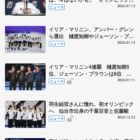
代表に気持ち高ぶらせる
2026.01.12
ニュース
イリア・マリニン、アンバー・グレン
ら選出 樋渡知樹やジェーソン・ブラ
ウンは落選 オリンピック米国代表
2026.01.12
ニュース
イリア・マリニン4連覇 樋渡知樹5
位、ジェーソン・ブラウンは8位 オ
リンピック代表選考の全米フィギュア
2026.01.11
ニュース
羽生結弦さんに憧れ、初オリンピック
へ 仙台市出身の千葉百音と佐藤駿
2025.12.22
ニュース