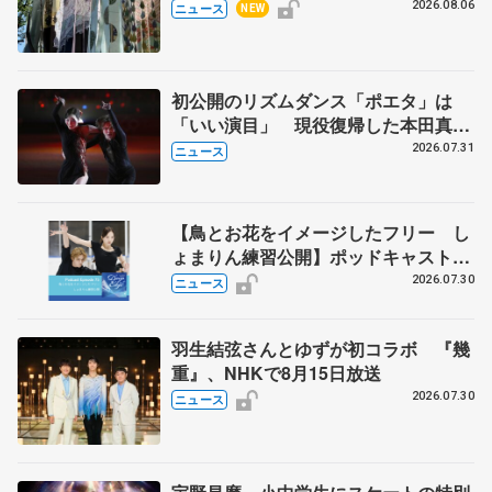
の瑞鳳殿
2026.08.06
ニュース
NEW
初公開のリズムダンス「ポエタ」は
「いい演目」 現役復帰した本田真
凜、宇野昌磨組がアイスショー
2026.07.31
ニュース
【鳥とお花をイメージしたフリー し
ょまりん練習公開】ポッドキャスト
#75を配信
2026.07.30
ニュース
羽生結弦さんとゆずが初コラボ 『幾
重』、NHKで8月15日放送
2026.07.30
ニュース