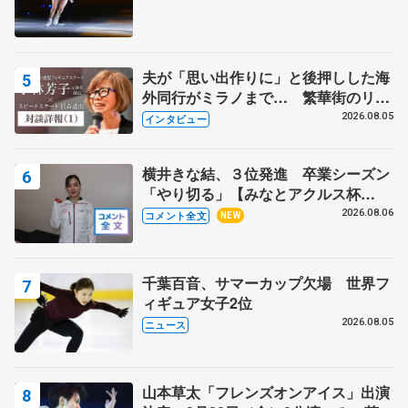
夫が「思い出作りに」と後押しした海
外同行がミラノまで… 繁華街のリン
クでは不良のお兄さんも味方に 小林
2026.08.05
インタビュー
芳子さんが振り返るスケート人生
横井きな結、３位発進 卒業シーズン
「やり切る」【みなとアクルス杯
SP】
2026.08.06
コメント全文
NEW
千葉百音、サマーカップ欠場 世界フ
ィギュア女子2位
2026.08.05
ニュース
山本草太「フレンズオンアイス」出演