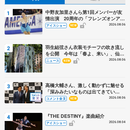
中野友加里さんら第1回メンバーが友
情出演 20周年の「フレンズオンアイ
ス」 宮本賢二さん、有川梨絵さん、
2026.08.06
アイスショー
NEW
田村岳斗さんも
羽生結弦さん衣装モチーフの吹き流し
を公開 今年は「春よ、来い」、仙台
の瑞鳳殿
2026.08.06
ニュース
NEW
高橋大輔さん、激しく動かずに魅せる
「深みみたいなものは出てきてい
る？」 〝兄さん〟と慕うレジェンド
2026.08.06
コメント全文
NEW
野村忠宏さんと和気あいあい
『THE DESTINY』楽曲紹介
2026.08.04
アイスショー