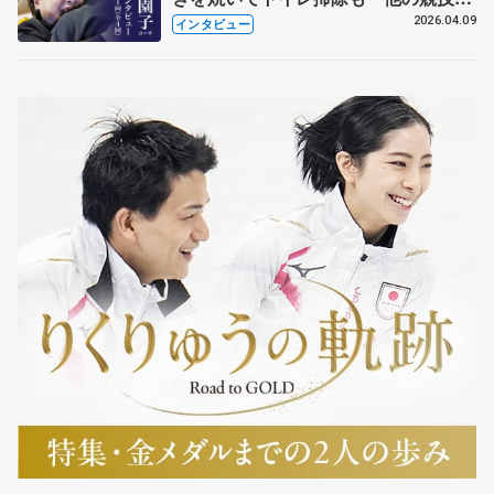
も通用するという坂本花織の筋肉
2026.04.09
インタビュー