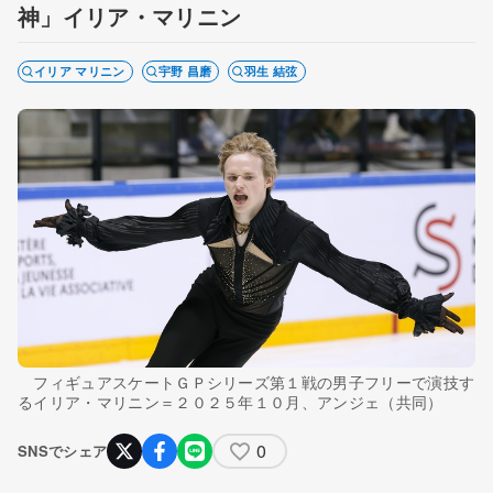
神」イリア・マリニン
イリア マリニン
宇野 昌磨
羽生 結弦
フィギュアスケートＧＰシリーズ第１戦の男子フリーで演技す
るイリア・マリニン＝２０２５年１０月、アンジェ（共同）
0
SNSでシェア