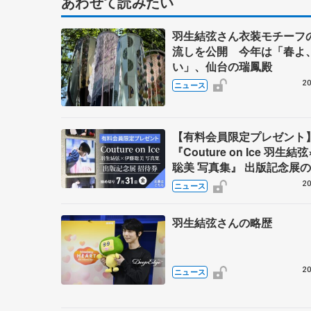
あわせて読みたい
羽生結弦さん衣装モチーフ
流しを公開 今年は「春よ
い」、仙台の瑞鳳殿
20
ニュース
【有料会員限定プレゼント
『Couture on Ice 羽生結
聡美 写真集』 出版記念展
券を5名様に
20
ニュース
羽生結弦さんの略歴
20
ニュース