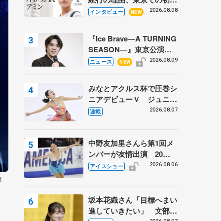
ての一人暮らし 注目スケ
2026.08.08
インタビュー
NEW
ーターの「今」に迫る
『Ice Brave―A TURNING
SEASON―』東京公演が
開幕、宇野昌磨の『Ice
2026.08.09
ニュース
NEW
Brave』にかける思いを知
る記事 5選
みなとアクルス杯で圧巻シ
ニアデビューＶ ジュニア
で４シーズン無敗の島田麻
2026.08.07
連載
央
中野友加里さんら第1回メ
ンバーが友情出演 20周
年の「フレンズオンアイ
2026.08.06
アイスショー
ス」 宮本賢二さん、有川
ｔ
梨絵さん、田村岳斗さんも
坂本花織さん「目標へまい
進していきたい」 文部科