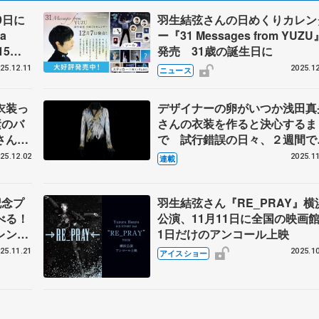
9日に
羽生結弦さんの日めくりカレン
a
ー『31 Messages from YUZU
15
発売 31歳の誕生日に
銀盤に
25.12.11
2025.12
ニュース
衣装っ
デザイナーの卵がいつか浅田真
素のバ
さんの衣装を作ると決心するま
さんの
で 試行錯誤の日々、２週間で
に聞く
上げた羽生結弦さんの『オペラ
25.12.02
2025.11
連載
の怪人』 伊藤聡美さんインタ
ュー（上）
年記念プ
羽生結弦さん『RE_PRAY』横
べる！
公演、11月11日に全国の映画
レンダ
1日だけのアンコール上映
UZU』
25.11.21
2025.10
アイスショー