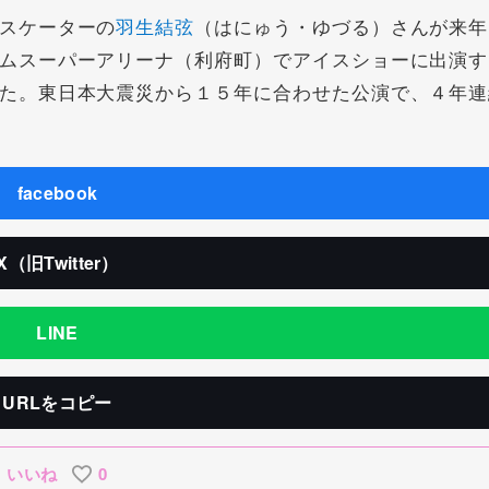
スケーターの
羽生結弦
（はにゅう・ゆづる）さんが来年
ムスーパーアリーナ（利府町）でアイスショーに出演す
た。東日本大震災から１５年に合わせた公演で、４年連
facebook
X（旧Twitter）
LINE
URLをコピー
いいね
0