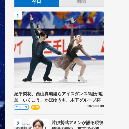
今日
週間
紀平梨花、西山真瑚組らアイスダンス3組が追
加 いくこう、かほゆうも、木下グループ杯
2026.08.08
ニュース
NEW
片伊勢武アミンが語る現役
続行の理由、東京での初め