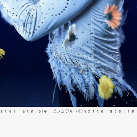
ｓｔｅｌｌａｔａ」のキービジュアル（ⓒｎｏｔｔｅ ｓｔｅｌｌａ