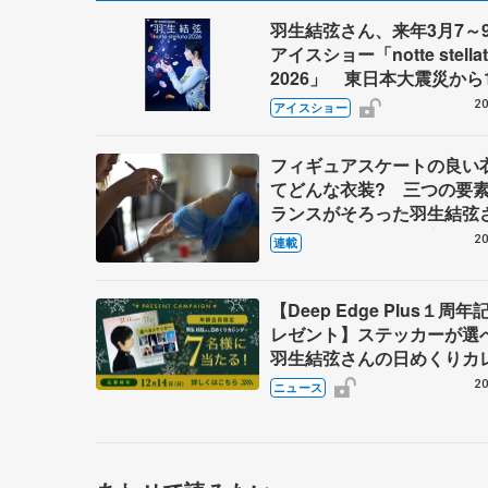
羽生結弦さん、来年3月7～
アイスショー「notte stellat
2026」 東日本大震災から
年、メンテナンス期間経て
20
アイスショー
復帰へ
フィギュアスケートの良い
てどんな衣装? 三つの要
ランスがそろった羽生結弦
『ボレロ』 伊藤聡美さん
20
連載
（中）
【Deep Edge Plus１周
レゼント】ステッカーが選
羽生結弦さんの日めくりカ
ー『31 Messages from Y
20
ニュース
を7名様に！