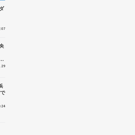
ダ
』
.07
央
仕
座
.29
ビ
浜
館で
.24