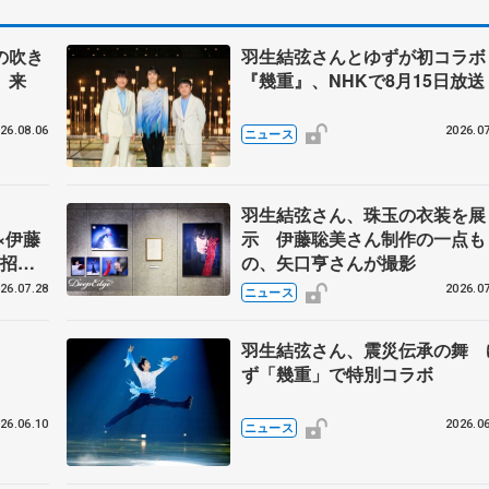
の吹き
羽生結弦さんとゆずが初コラ
、来
『幾重』、NHKで8月15日放送
26.08.06
2026.07
ニュース
】
羽生結弦さん、珠玉の衣装を展
弦×伊藤
示 伊藤聡美さん制作の一点も
の招待
の、矢口亨さんが撮影
26.07.28
2026.07
ニュース
羽生結弦さん、震災伝承の舞 
ず「幾重」で特別コラボ
26.06.10
2026.06
ニュース