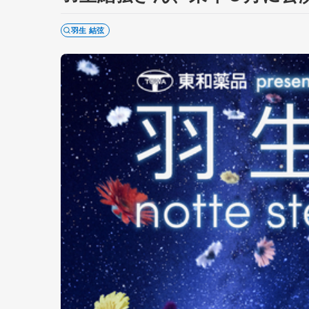
羽生 結弦