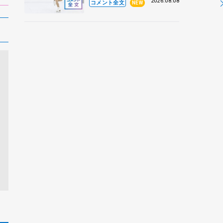
なとアクルス杯フリー】
2026.08.08
コメント全文
NEW