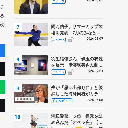
学省スポーツ表彰式で代表
2026.08.07
ニュース
３
謝辞
る
続
岡万佑子、サマーカップ欠
場を発表 7月のみなとア
クルス杯は腰痛の影響で
2026.08.07
ニュース
羽生結弦さん、珠玉の衣装
を展示 伊藤聡美さん制作
の一点もの、矢口亨さんが
2026.07.24
ニュース
撮影
夫が「思い出作りに」と後
押しした海外同行がミラノ
まで… 繁華街のリンクで
2026.08.05
インタビュー
は不良のお兄さんも味方
に 小林芳子さんが振り返
河辺愛菜、５位 得意を詰
るスケート人生
め込んだ「オペラ座」【み