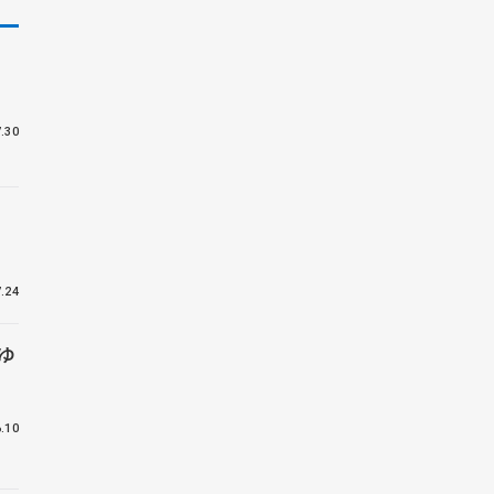
ボ
.30
.24
ゆ
.10