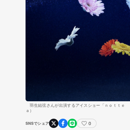
羽生結弦さんが出演するアイスショー「ｎｏｔｔｅ 
ａ）
0
SNSでシェア