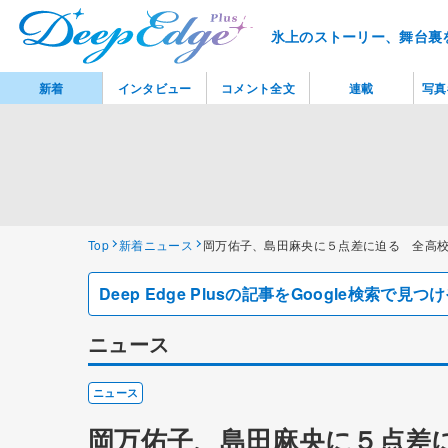
氷上のストーリー、舞台裏
新着
インタビュー
コメント全文
連載
写真
Top
新着ニュース
岡万佑子、島田麻央に５点差に迫る 全高
Deep Edge Plusの記事をGoogle検索で
ニュース
ニュース
岡万佑子、島田麻央に５点差