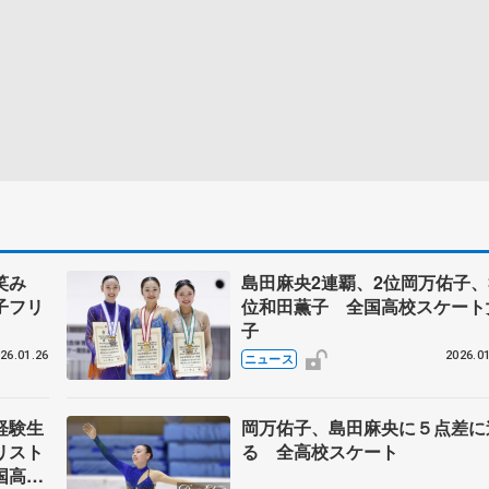
て笑み
島田麻央2連覇、2位岡万佑子、
子フリ
位和田薫子 全国高校スケート
子
26.01.26
2026.01
ニュース
経験生
岡万佑子、島田麻央に５点差に
リスト
る 全高校スケート
国高校