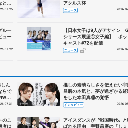
なとア
アクルス杯
26.07.25
2026.07
ニュース
グルー
【日本女子は9人がアサイン G
ビュー
シリーズ展望①女子編】 ポッ
キャスト#72を配信
26.07.22
2026.07
ニュース
楽しん
推しの素晴らしさを伝えたい宇
ならで
昌磨の本気と、夢が遠ざかる経
IW前
をした本田真凜の覚悟
26.07.31
2026.05
インタビュー
トのこ
アイスダンスが〝戦国時代〟と
解者は
ばれる理由 宇野昌磨の「しょ