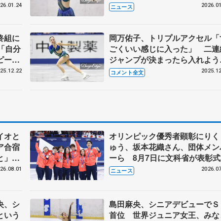
26.01.24
2026.01
ニュース
終組に
岡万佑子、トリプルアクセル「
「自分
ごくいい感じに入った」 二連
ピー
ジャンプが決まったら入れよう
日本フ
【全日本フィギュア女子SP】
25.12.22
2025.12
コメント全文
イオと
オリンピック優秀者顕彰にりく
ア合宿
ゅう、坂本花織さん、団体メン
いと」
ーら 8月7日に文科省が表彰式
ン、岡
ブルーノ・マルコット、中野園
26.08.01
2026.07
ニュース
らコーチも
央、シ
島田麻央、シニアデビューでＳ
という
首位 世界ジュニア女王、みな