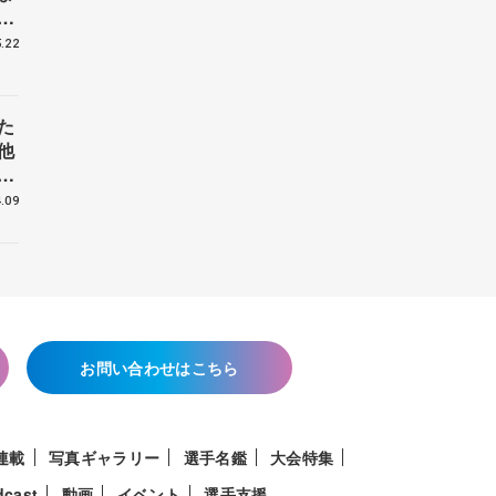
戦
.22
た
他
花
.09
お問い合わせはこちら
連載
写真ギャラリー
選手名鑑
大会特集
dcast
動画
イベント
選手支援