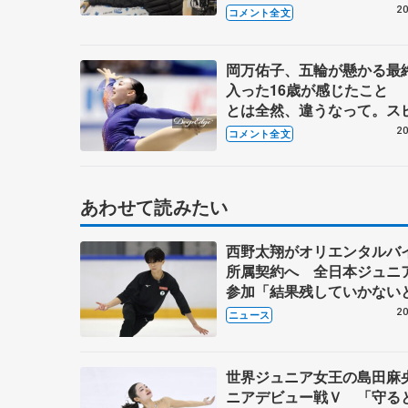
スケート選手権女子SP】
20
コメント全文
岡万佑子、五輪が懸かる最
入った16歳が感じたこと 
とは全然、違うなって。ス
ド、迫力、表現も…」【全
20
コメント全文
ィギュア女子フリー】
あわせて読みたい
西野太翔がオリエンタルバ
所属契約へ 全日本ジュニ
参加「結果残していかな
講師はジェーソン・ブラウ
20
ニュース
万佑子は助言感謝
世界ジュニア女王の島田麻
ニアデビュー戦Ｖ 「守る