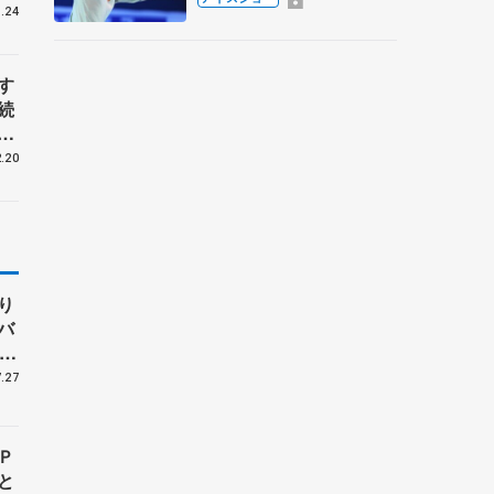
.24
香さんプロデュース、20
周年のアイスショー
す
続
と
.20
り
バ
、
子
.27
Ｐ
と