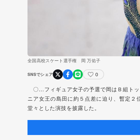
全国高校スケート選手権 岡 万佑子
0
SNSでシェア
〇…フィギュア女子の予選で岡はＢ組トッ
ニア女王の島田に約５点差に迫り、暫定２
堂々とした演技を披露した。