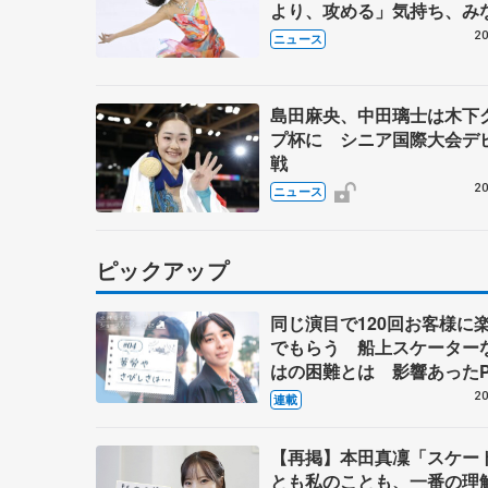
より、攻める」気持ち、み
クルス杯
20
ニュース
島田麻央、中田璃士は木下
プ杯に シニア国際大会デ
戦
20
ニュース
ピックアップ
同じ演目で120回お客様に
でもらう 船上スケーター
はの困難とは 影響あったP
キャプテン松永さんの存在
20
連載
【再掲】本田真凜「スケー
とも私のことも、一番の理