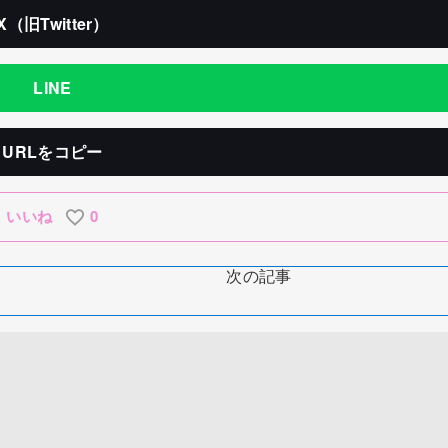
X（旧Twitter）
LINE
URLをコピー
いいね
0
次の記事