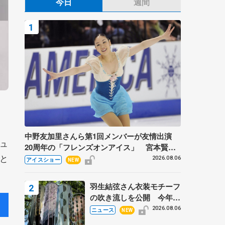
今日
週間
中野友加里さんら第1回メンバーが友情出演
ュ
20周年の「フレンズオンアイス」 宮本賢二
と
さん、有川梨絵さん、田村岳斗さんも
2026.08.06
アイスショー
NEW
羽生結弦さん衣装モチーフ
の吹き流しを公開 今年は
「春よ、来い」、仙台の瑞
2026.08.06
ニュース
NEW
鳳殿