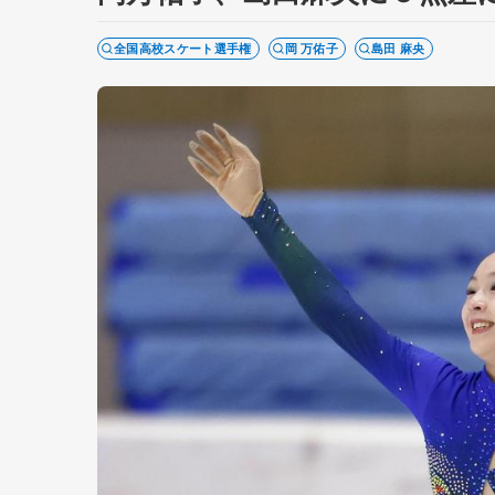
全国高校スケート選手権
岡 万佑子
島田 麻央