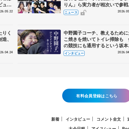
ビュー
りん」ら実力者が相次いで参
恋人、
国内の競争激化
26.05.22
2026.05
ニュース
たりく
中野園子コーチ、教えるために
創造、
こ焼きを焼いてトイレ掃除も 
の競技にも通用するという坂本
織の筋肉
26.04.24
2026.04
インタビュー
有料会員登録はこちら
新着
インタビュー
コメント全文
大会日程
アイスショー
Po