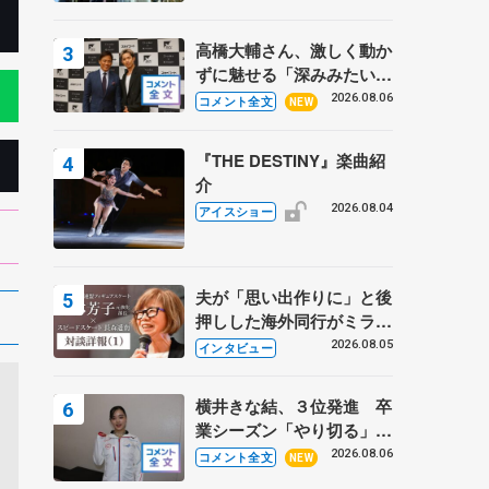
高橋大輔さん、激しく動か
ずに魅せる「深みみたいな
ものは出てきている？」
2026.08.06
コメント全文
NEW
〝兄さん〟と慕うレジェン
ド野村忠宏さんと和気あい
『THE DESTINY』楽曲紹
あい
介
2026.08.04
アイスショー
夫が「思い出作りに」と後
押しした海外同行がミラノ
まで… 繁華街のリンクで
2026.08.05
インタビュー
は不良のお兄さんも味方
に 小林芳子さんが振り返
横井きな結、３位発進 卒
るスケート人生
業シーズン「やり切る」
【みなとアクルス杯SP】
2026.08.06
コメント全文
NEW