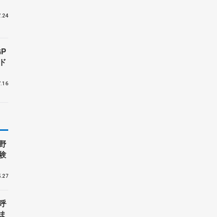
.24
P
ド
.16
野
験
.27
呼
ま