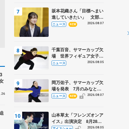
坂本花織さん「目標へまい
進していきたい」 文部科
学省スポーツ表彰式で代表
2026.08.07
ニュース
NEW
謝辞
千葉百音、サマーカップ欠
場 世界フィギュア女子2
位
2026.08.05
ニュース
3
女
岡万佑子、サマーカップ欠
場を発表 7月のみなとア
クルス杯は腰痛の影響で
.26
2026.08.07
ニュース
NEW
迫
山本草太「フレンズオンア
イス」出演決定 8月28日
（金）2公演のみ 荒川静
2026.08.05
アイスショー