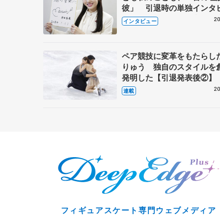
彼」 引退時の単独インタ
で語った競技人生や家族、
20
インタビュー
これからの夢…
ペア競技に変革をもたらし
りゅう 独自のスタイルを
発明した【引退発表後②】
20
連載
フィギュアスケート専門ウェブメディア