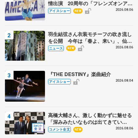
情出演 20周年の「フレンズオンアイ
ス」 宮本賢二さん、有川梨絵さん、
2026.08.06
アイスショー
NEW
田村岳斗さんも
羽生結弦さん衣装モチーフの吹き流し
を公開 今年は「春よ、来い」、仙台
の瑞鳳殿
2026.08.06
ニュース
NEW
『THE DESTINY』楽曲紹介
2026.08.04
アイスショー
高橋大輔さん、激しく動かずに魅せる
「深みみたいなものは出てきてい
る？」 〝兄さん〟と慕うレジェンド
2026.08.06
コメント全文
NEW
野村忠宏さんと和気あいあい