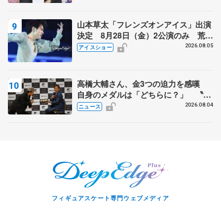
山本草太「フレンズオンアイス」出演
決定 8月28日（金）2公演のみ 荒川
静香さんプロデュース、20周年のアイ
2026.08.05
アイスショー
スショー
高橋大輔さん、金3つの迫力を感嘆
自身のメダルは「どちらに？」 〝リ
ス兄弟〟オリンピック3連覇の野村忠
2026.08.04
ニュース
宏さんと対談
フィギュアスケート専門ウェブメディア