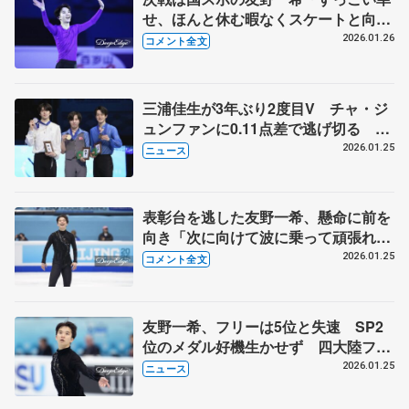
せ、ほんと休む暇なくスケートと向き
合う時間をいただける」【四大陸選手
2026.01.26
コメント全文
権男子一夜明け】
三浦佳生が3年ぶり2度目V チャ・ジ
ュンファンに0.11点差で逃げ切る 山
本草太3位、友野一希は4位 四大陸フ
2026.01.25
ニュース
ィギュア最終日
表彰台を逃した友野一希、懸命に前を
向き「次に向けて波に乗って頑張れれ
ばいいかな」【四大陸選手権男子フリ
2026.01.25
コメント全文
ー】
友野一希、フリーは5位と失速 SP2
位のメダル好機生かせず 四大陸フィ
ギュア男子
2026.01.25
ニュース