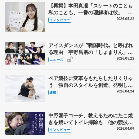
【再掲】本田真凜「スケートのことも
私のことも、一番の理解者は彼」 引
退時の単独インタビューで語った競技
2026.05.22
インタビュー
人生や家族、恋人、これからの夢…
アイスダンスが〝戦国時代〟と呼ばれ
る理由 宇野昌磨の「しょまりん」ら
実力者が相次いで参戦 国内の競争激
2026.05.22
ニュース
化
ペア競技に変革をもたらしたりくりゅ
う 独自のスタイルを創造、発明した
【引退発表後②】
2026.04.24
連載
中野園子コーチ、教えるためにたこ焼
きを焼いてトイレ掃除も 他の競技に
も通用するという坂本花織の筋肉
2026.04.09
インタビュー