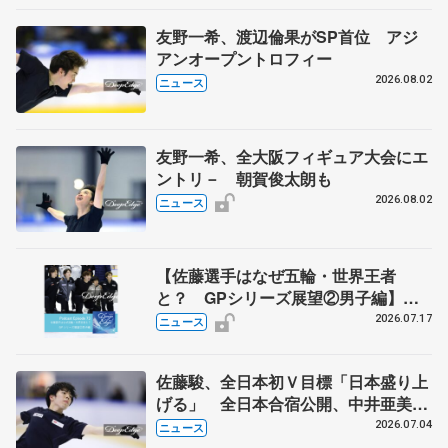
友野一希、渡辺倫果がSP首位 アジ
アンオープントロフィー
2026.08.02
ニュース
友野一希、全大阪フィギュア大会にエ
ントリ－ 朝賀俊太朗も
2026.08.02
ニュース
【佐藤選手はなぜ五輪・世界王者
と？ GPシリーズ展望②男子編】
ポッドキャスト#73を配信
2026.07.17
ニュース
佐藤駿、全日本初Ｖ目標「日本盛り上
げる」 全日本合宿公開、中井亜美
「表現の幅広げる」 元世界王者のフ
2026.07.04
ニュース
ェルナンデスさんが講師