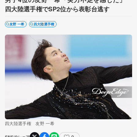
四大陸選手権でSP2位から表彰台逃す
友野 一希
四大陸選手権
四大陸選手権 友野 一希
0
SNSでシェア