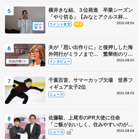
横井きな結、３位発進 卒業シーズン
「やり切る」【みなとアクルス杯
SP】
2026.08.06
コメント全文
NEW
夫が「思い出作りに」と後押しした海
外同行がミラノまで… 繁華街のリン
クでは不良のお兄さんも味方に 小林
2026.08.05
インタビュー
芳子さんが振り返るスケート人生
千葉百音、サマーカップ欠場 世界フ
ィギュア女子2位
2026.08.05
ニュース
佐藤駿、上尾市のPR大使に任命
「ご飯がおいしく、住みやすいのが魅
力」
2026.08.04
ニュース