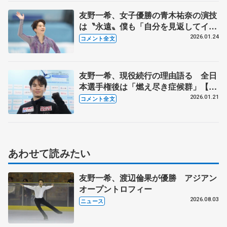
友野一希、女子優勝の青木祐奈の演技
は〝永遠〟僕も「自分を見返してイヒ
イヒ言いながら、ニヤニヤしながら見
2026.01.24
コメント全文
られる演技できたら」【四大陸選手権
男子SP】
友野一希、現役続行の理由語る 全日
本選手権後は「燃え尽き症候群」【四
大陸選手権公式練習】
2026.01.21
コメント全文
あわせて読みたい
友野一希、渡辺倫果が優勝 アジアン
オープントロフィー
2026.08.03
ニュース