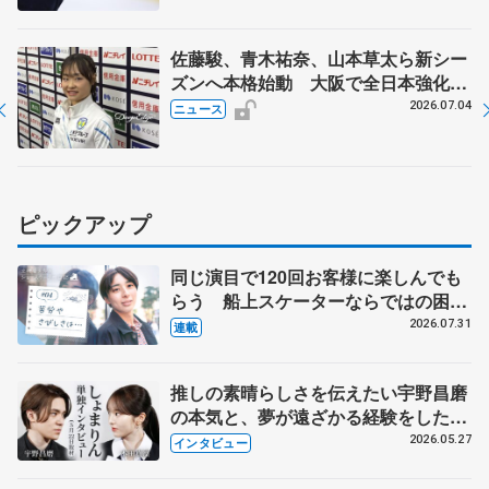
佐藤駿、青木祐奈、山本草太ら新シー
ズンへ本格始動 大阪で全日本強化合
宿 シニアデビューの島田麻央らも
2026.07.04
ニュース
ピックアップ
同じ演目で120回お客様に楽しんでも
らう 船上スケーターならではの困難
とは 影響あったPIW前キャプテン松
2026.07.31
連載
永さんの存在
推しの素晴らしさを伝えたい宇野昌磨
の本気と、夢が遠ざかる経験をした本
田真凜の覚悟
2026.05.27
インタビュー