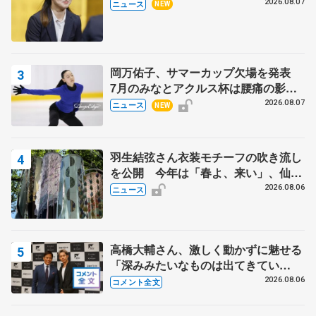
代表謝辞
2026.08.07
ニュース
NEW
岡万佑子、サマーカップ欠場を発表
7月のみなとアクルス杯は腰痛の影響
で
2026.08.07
ニュース
NEW
羽生結弦さん衣装モチーフの吹き流し
を公開 今年は「春よ、来い」、仙台
の瑞鳳殿
2026.08.06
ニュース
高橋大輔さん、激しく動かずに魅せる
「深みみたいなものは出てきてい
る？」 〝兄さん〟と慕うレジェンド
2026.08.06
コメント全文
野村忠宏さんと和気あいあい