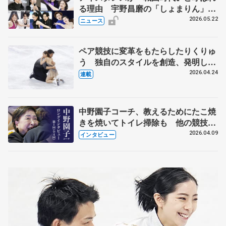
る理由 宇野昌磨の「しょまりん」ら
実力者が相次いで参戦 国内の競争激
2026.05.22
ニュース
化
ペア競技に変革をもたらしたりくりゅ
う 独自のスタイルを創造、発明した
【引退発表後②】
2026.04.24
連載
中野園子コーチ、教えるためにたこ焼
きを焼いてトイレ掃除も 他の競技に
も通用するという坂本花織の筋肉
2026.04.09
インタビュー