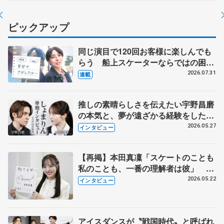
ピックアップ
同じ演目で120回お客様に楽しんでも
らう 船上スケーターならではの困難
とは 影響あったPIW前キャプテン松
2026.07.31
連載
永さんの存在
推しの素晴らしさを伝えたい宇野昌磨
の本気と、夢が遠ざかる経験をした本
田真凜の覚悟
2026.05.27
インタビュー
【再掲】本田真凜「スケートのことも
私のことも、一番の理解者は彼」 引
退時の単独インタビューで語った競技
2026.05.22
インタビュー
人生や家族、恋人、これからの夢…
アイスダンスが〝戦国時代〟と呼ばれ