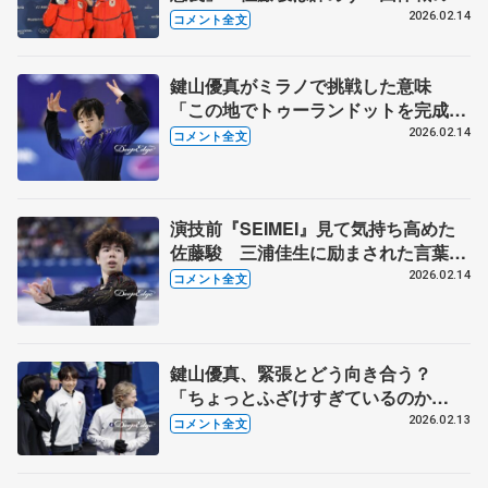
いイメージで集中」【メダリスト会
2026.02.14
コメント全文
見】
鍵山優真がミラノで挑戦した意味
「この地でトゥーランドットを完成さ
せたかった」 【ミラノ五輪男子フリ
2026.02.14
コメント全文
ー後】
演技前『SEIMEI』見て気持ち高めた
佐藤駿 三浦佳生に励まされた言葉
は 【ミラノ五輪男子フリー】
2026.02.14
コメント全文
鍵山優真、緊張とどう向き合う？
「ちょっとふざけすぎているのか
な...」 【12日公式練習後】
2026.02.13
コメント全文