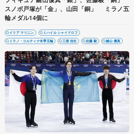
スノボ戸塚が「金」、山田「銅」 ミラノ五
輪メダル14個に
イリア マリニン
ミハイル シャイドロフ
ミラノ・コルティナ冬季五輪
三浦 佳生
佐藤 駿
鍵山 優真