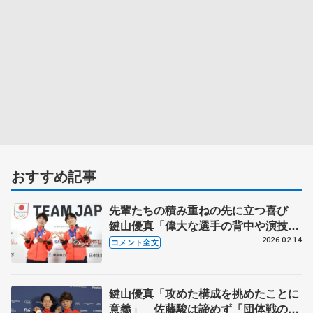
おすすめ記事
先輩たちの積み重ねの先に立つ喜び
鍵山優真「偉大な選手の背中や演技を
見て育ってきた」 【14日一夜明け会
2026.02.14
コメント全文
見】
鍵山優真「攻めた構成を挑めたことに
意義」 佐藤駿は諦めず「団体戦のい