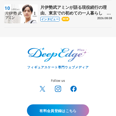
片伊勢武アミンが語る現役続行の理
由、東京での初めての一人暮らし 注
目スケーターの「今」に迫る
2026.08.08
インタビュー
NEW
フィギュアスケート専門ウェブメディア
Follow us
有料会員登録はこちら