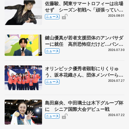
佐藤駿、関東サマートロフィーは出場
せず シーズン初戦へ「頑張っていき
ます」
2026.08.01
ニュース
鍵山優真が若者支援団体のアンバサダ
ーに就任 高所恐怖症だけど…バンジ
ージャンプに挑戦も？
2026.07.30
ニュース
オリンピック優秀者顕彰にりくりゅ
う、坂本花織さん、団体メンバーら
8月7日に文科省が表彰式、ブルーノ・
2026.07.27
ニュース
マルコット、中野園子らコーチも
島田麻央、中田璃士は木下グループ杯
に シニア国際大会デビュー戦
2026.07.22
ニュース