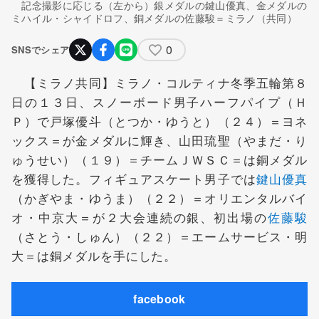
記念撮影に応じる（左から）銀メダルの鍵山優真、金メダルの
ミハイル・シャイドロフ、銅メダルの佐藤駿＝ミラノ（共同）
0
SNSでシェア
【ミラノ共同】ミラノ・コルティナ冬季五輪第８
日の１３日、スノーボード男子ハーフパイプ（Ｈ
Ｐ）で戸塚優斗（とつか・ゆうと）（２４）＝ヨネ
ックス＝が金メダルに輝き、山田琉聖（やまだ・り
ゅうせい）（１９）＝チームＪＷＳＣ＝は銅メダル
を獲得した。フィギュアスケート男子では
鍵山優真
（かぎやま・ゆうま）（２２）＝オリエンタルバイ
オ・中京大＝が２大会連続の銀、初出場の
佐藤駿
（さとう・しゅん）（２２）＝エームサービス・明
大＝は銅メダルを手にした。
facebook