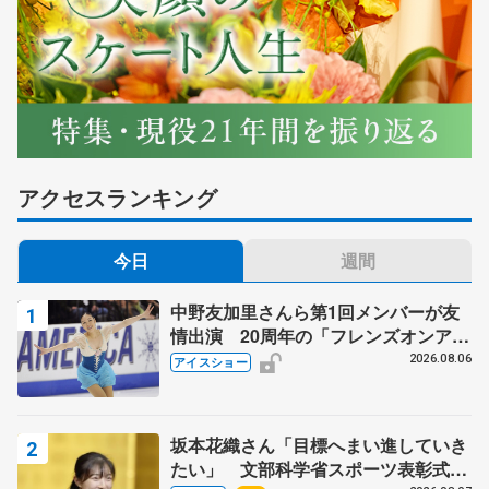
アクセスランキング
今日
週間
中野友加里さんら第1回メンバーが友
情出演 20周年の「フレンズオンアイ
ス」 宮本賢二さん、有川梨絵さん、
2026.08.06
アイスショー
田村岳斗さんも
坂本花織さん「目標へまい進していき
たい」 文部科学省スポーツ表彰式で