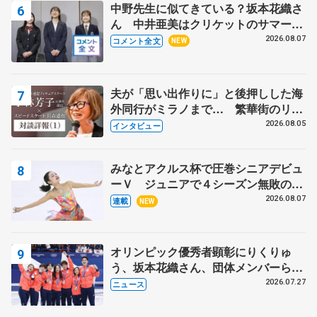
中野先生に似てきている？坂本花織さ
ん 中井亜美はクリケットのサマーキ
ャンプに 島田麻央はたくさん試合に
2026.08.07
コメント全文
NEW
出て国際大会へ【文部科学省スポーツ
表彰式】
夫が「思い出作りに」と後押しした海
外同行がミラノまで… 繁華街のリン
クでは不良のお兄さんも味方に 小林
2026.08.05
インタビュー
芳子さんが振り返るスケート人生
みなとアクルス杯で圧巻シニアデビュ
ーＶ ジュニアで４シーズン無敗の島
田麻央
2026.08.07
連載
NEW
オリンピック優秀者顕彰にりくりゅ
う、坂本花織さん、団体メンバーら
8月7日に文科省が表彰式、ブルーノ・
2026.07.27
ニュース
マルコット、中野園子らコーチも