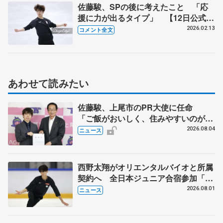
佐藤駿、SPの後に考えたこと 「応
援に力が出るタイプ」 【12日公式練
習後】
2026.02.13
コメント全文
あわせて読みたい
佐藤駿、上尾市のPR大使に任命
「ご飯がおいしく、住みやすいのが魅
力」
2026.08.04
ニュース
西野太翔がオリエンタルバイオと所属
契約へ 全日本ジュニア合宿参加「結
果残していかないと」 講師はジェー
2026.08.01
ニュース
ソン・ブラウン、岡万佑子は助言感謝