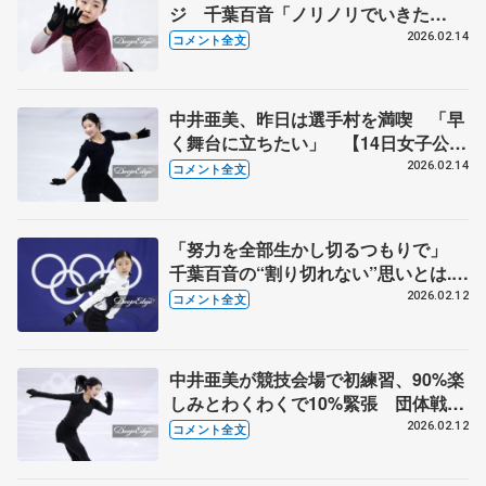
ジ 千葉百音「ノリノリでいきた
い」 【14日女子公式練習後】
2026.02.14
コメント全文
中井亜美、昨日は選手村を満喫 「早
く舞台に立ちたい」 【14日女子公式
練習後】
2026.02.14
コメント全文
「努力を全部生かし切るつもりで」
千葉百音の“割り切れない”思いとは...
競技会場で初練習【12日公式練習後】
2026.02.12
コメント全文
中井亜美が競技会場で初練習、90%楽
しみとわくわくで10%緊張 団体戦は
正座して観戦【12日公式練習】
2026.02.12
コメント全文