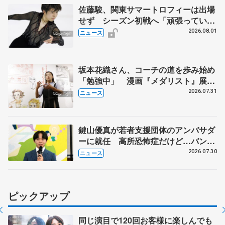
佐藤駿、関東サマートロフィーは出場
せず シーズン初戦へ「頑張っていき
ます」
2026.08.01
ニュース
坂本花織さん、コーチの道を歩み始め
「勉強中」 漫画『メダリスト』展覧
会で子どもたちにエール
2026.07.31
ニュース
鍵山優真が若者支援団体のアンバサダ
ーに就任 高所恐怖症だけど…バンジ
ージャンプに挑戦も？
2026.07.30
ニュース
ピックアップ
同じ演目で120回お客様に楽しんでも