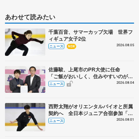
あわせて読みたい
千葉百音、サマーカップ欠場 世界フ
ィギュア女子2位
2026.08.05
ニュース
NEW
佐藤駿、上尾市のPR大使に任命
「ご飯がおいしく、住みやすいのが魅
力」
2026.08.04
ニュース
西野太翔がオリエンタルバイオと所属
契約へ 全日本ジュニア合宿参加「結
果残していかないと」 講師はジェー
2026.08.01
ニュース
ソン・ブラウン、岡万佑子は助言感謝