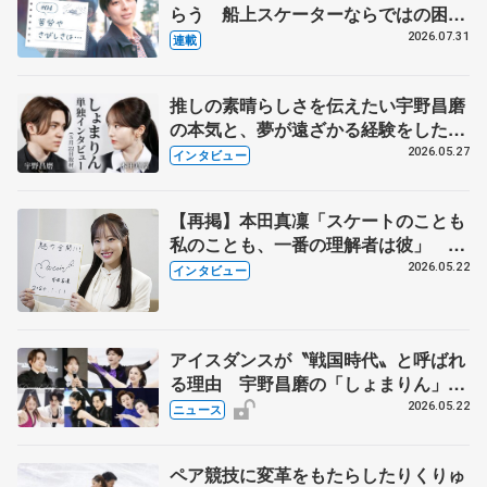
らう 船上スケーターならではの困難
とは 影響あったPIW前キャプテン松
2026.07.31
連載
永さんの存在
推しの素晴らしさを伝えたい宇野昌磨
の本気と、夢が遠ざかる経験をした本
田真凜の覚悟
2026.05.27
インタビュー
【再掲】本田真凜「スケートのことも
私のことも、一番の理解者は彼」 引
退時の単独インタビューで語った競技
2026.05.22
インタビュー
人生や家族、恋人、これからの夢…
アイスダンスが〝戦国時代〟と呼ばれ
る理由 宇野昌磨の「しょまりん」ら
実力者が相次いで参戦 国内の競争激
2026.05.22
ニュース
化
ペア競技に変革をもたらしたりくりゅ