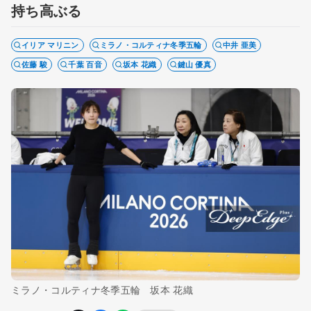
持ち高ぶる
イリア マリニン
ミラノ・コルティナ冬季五輪
中井 亜美
佐藤 駿
千葉 百音
坂本 花織
鍵山 優真
ミラノ・コルティナ冬季五輪 坂本 花織