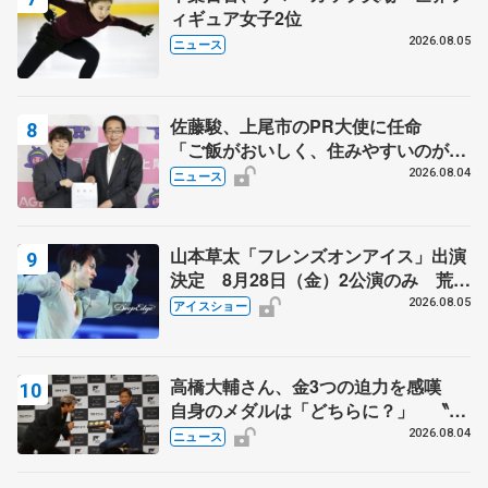
ィギュア女子2位
2026.08.05
ニュース
佐藤駿、上尾市のPR大使に任命
「ご飯がおいしく、住みやすいのが魅
力」
2026.08.04
ニュース
山本草太「フレンズオンアイス」出演
決定 8月28日（金）2公演のみ 荒川
静香さんプロデュース、20周年のアイ
2026.08.05
アイスショー
スショー
高橋大輔さん、金3つの迫力を感嘆
自身のメダルは「どちらに？」 〝リ
ス兄弟〟オリンピック3連覇の野村忠
2026.08.04
ニュース
宏さんと対談