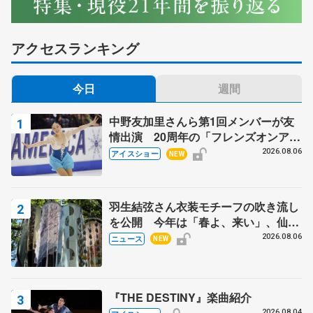
アクセスランキング
今日
週間
中野友加里さんら第1回メンバーが友
情出演 20周年の「フレンズオンアイ
ス」 宮本賢二さん、有川梨絵さん、
2026.08.06
アイスショー
NEW
田村岳斗さんも
羽生結弦さん衣装モチーフの吹き流し
を公開 今年は「春よ、来い」、仙台
の瑞鳳殿
2026.08.06
ニュース
NEW
『THE DESTINY』楽曲紹介
2026.08.04