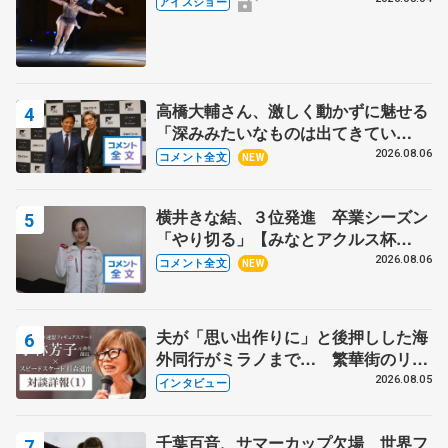
アイスショー
高橋大輔さん、激しく動かずに魅せる
「深みみたいなものは出てきてい
る？」 〝兄さん〟と慕うレジェンド
2026.08.06
コメント全文
NEW
野村忠宏さんと和気あいあい
横井きな結、３位発進 卒業シーズン
「やり切る」【みなとアクルス杯
SP】
2026.08.06
コメント全文
NEW
夫が「思い出作りに」と後押しした海
外同行がミラノまで… 繁華街のリン
クでは不良のお兄さんも味方に 小林
2026.08.05
インタビュー
芳子さんが振り返るスケート人生
千葉百音、サマーカップ欠場 世界フ