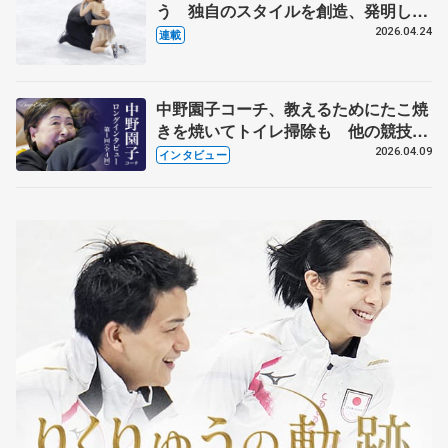
う 独自のスタイルを創造、発明した
【引退発表後②】
2026.04.24
連載
中野園子コーチ、教えるためにたこ焼
きを焼いてトイレ掃除も 他の競技に
も通用するという坂本花織の筋肉
2026.04.09
インタビュー