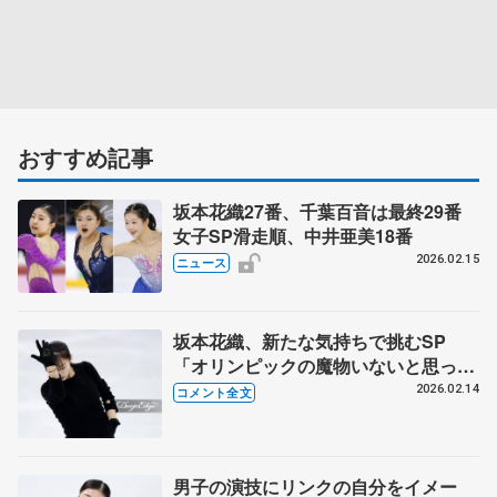
おすすめ記事
坂本花織27番、千葉百音は最終29番
女子SP滑走順、中井亜美18番
2026.02.15
ニュース
坂本花織、新たな気持ちで挑むSP
「オリンピックの魔物いないと思って
いたが...」 【14日女子公式練習後】
2026.02.14
コメント全文
男子の演技にリンクの自分をイメー