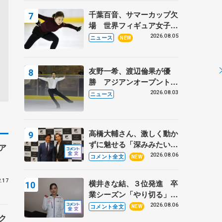
トロフィーフリー】
千葉百音、サマーカップ欠
場 世界フィギュア女子2
位
2026.08.05
ニュース
NEW
友野一希、渡辺倫果が優
勝 アジアンオープントロ
フィー
2026.08.03
ニュース
高橋大輔さん、激しく動か
ずに魅せる「深みみたいな
ア
ものは出てきている？」
2026.08.06
コメント全文
NEW
〝兄さん〟と慕うレジェン
ド野村忠宏さんと和気あい
.17
横井きな結、３位発進 卒
あい
業シーズン「やり切る」
【みなとアクルス杯SP】
2026.08.06
コメント全文
NEW
ク