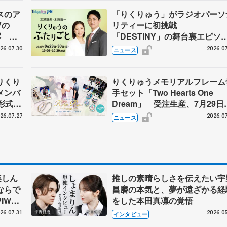
スのア
「りくりゅう」がラジオパーソ
Vの
リティーに初挑戦
露 ハ
「DESTINY」の舞台裏エピソ
メンバ
ドも
26.07.30
2026.07
ニュース
りくり
りくりゅうメモリアルフレーム
メンバ
手セット「Two Hearts One
彰式、
Dream」 受注生産、7月29日
野園子
け付け開始
26.07.27
2026.07
ニュース
楽しん
推しの素晴らしさを伝えたい宇
ならで
昌磨の本気と、夢が遠ざかる経
IW前
をした本田真凜の覚悟
26.07.31
2026.05
インタビュー