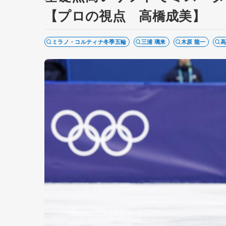
【プロの視点 高橋成美】
ミラノ・コルティナ冬季五輪
三浦 璃来
木原 龍一
高