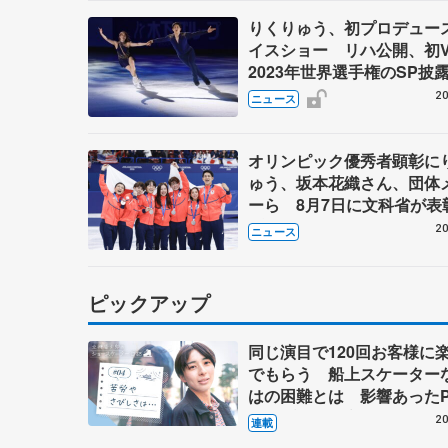
りくりゅう、初プロデュー
イスショー リハ公開、初
2023年世界選手権のSP披
ゼボロ、チョクベイら豪華
20
ニュース
ーが来日
オリンピック優秀者顕彰に
ゅう、坂本花織さん、団体
ーら 8月7日に文科省が表
ブルーノ・マルコット、中
20
ニュース
らコーチも
ピックアップ
同じ演目で120回お客様に
でもらう 船上スケーター
はの困難とは 影響あったP
キャプテン松永さんの存在
20
連載