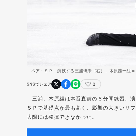
ペア・ＳＰ 演技する三浦璃来（右）、木原龍一組＝
0
SNSでシェア
三浦、木原組は本番直前の６分間練習、演
ＳＰで基礎点が最も高く、影響の大きいリフ
大限には発揮できなかった。