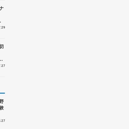
ナ
ー
.29
切
受
.27
野
験
.27