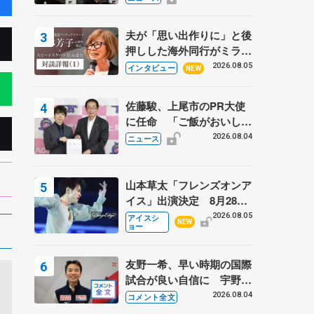
弟〟オリンピック3連覇の
野村忠宏さんと対談
夫が「思い出作りに」と後
押しした海外同行がミラノ
まで… 繁華街のリンクで
2026.08.05
インタビュー
NEW
は不良のお兄さんも味方
に 小林芳子さんが振り返
佐藤駿、上尾市のPR大使
るスケート人生
に任命 「ご飯がおいし
く、住みやすいのが魅力」
2026.08.04
ニュース
山本草太「フレンズオンア
イス」出演決定 8月28日
（金）2公演のみ 荒川静
2026.08.05
アイスシ
NEW
ョー
香さんプロデュース、20
周年のアイスショー
友野一希、早い時期の国際
試合が良い自信に 宇野昌
磨の現役復帰に思っている
2026.08.04
コメント全文
こと 【アジアンオープン