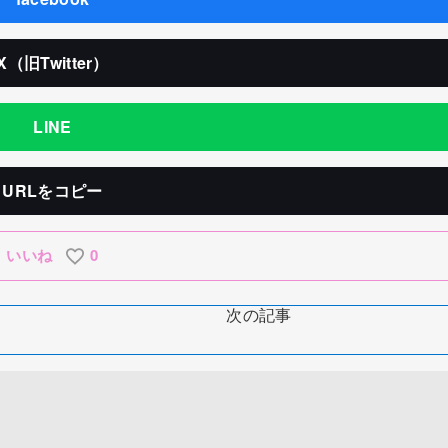
X（旧Twitter）
LINE
URLをコピー
いいね
0
次の記事