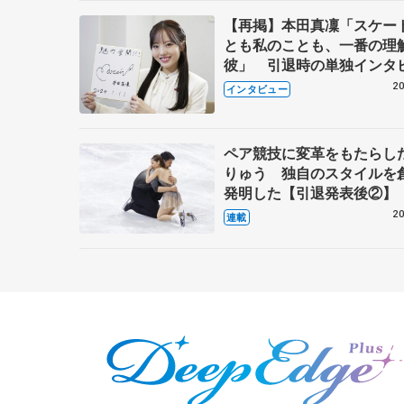
【再掲】本田真凜「スケー
とも私のことも、一番の理
彼」 引退時の単独インタ
で語った競技人生や家族、
20
インタビュー
これからの夢…
ペア競技に変革をもたらし
りゅう 独自のスタイルを
発明した【引退発表後②】
20
連載