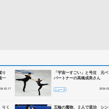
し蹴り
「宇宙一すごい」と号泣 元ペ
龍一
パートナーの高橋成美さん
26.02.17
2026.02
ニュース
 りく
五輪の魔物、２人で退治 シン