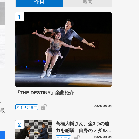
今日
週間
『THE DESTINY』楽曲紹介
、
2026.08.04
アイスショー
最
高橋大輔さん、金3つの迫
力を感嘆 自身のメダルは
「どちらに？」 〝リス兄
2026.08.04
ニュース