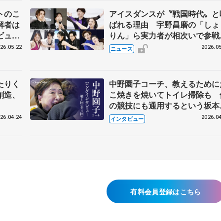
トのこ
アイスダンスが〝戦国時代〟と
解者は
ばれる理由 宇野昌磨の「しょ
ビュー
りん」ら実力者が相次いで参
恋人、
国内の競争激化
26.05.22
2026.05
ニュース
たりく
中野園子コーチ、教えるために
創造、
こ焼きを焼いてトイレ掃除も 
の競技にも通用するという坂本
織の筋肉
26.04.24
2026.04
インタビュー
有料会員登録はこちら