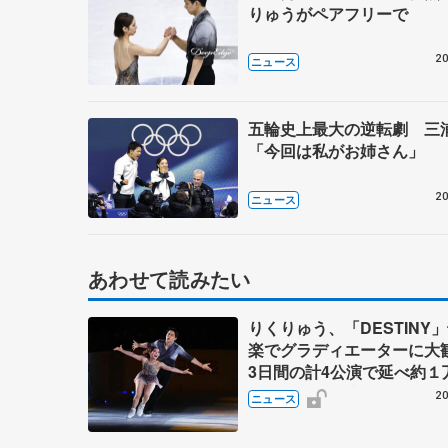
りゅうがペアフリーで
20
ニュース
五輪史上最大の逆転劇 三
「今回は私がお姉さん」
20
ニュース
あわせて読みたい
りくりゅう、「DESTINY
楽でグラディエーターに
3日間の計4公演で延べ約１
人動員、三浦璃来さん感極
20
ニュース