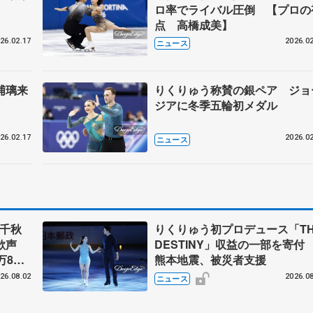
ロ率でライバル圧倒 【プロの
点 高橋成美】
26.02.17
2026.02
ニュース
浦璃来
りくりゅう称賛の銀ペア ジョ
ジアに冬季五輪初メダル
26.02.17
2026.02
ニュース
」千秋
りくりゅう初プロデュース「TH
大歓声
DESTINY」収益の一部を寄
万8千
熊本地震、被災者支援
まる
26.08.02
2026.08
ニュース