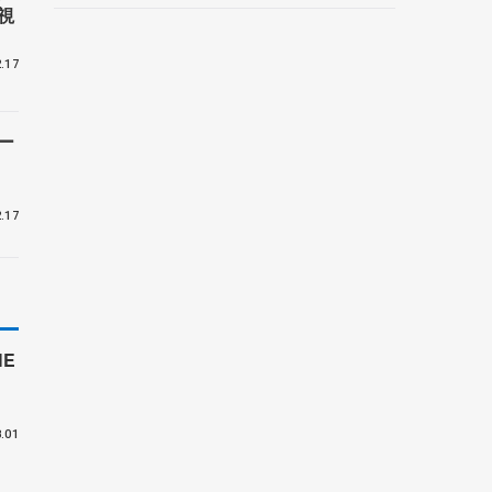
視
.17
ー
.17
E
付
.01