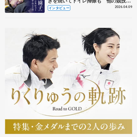
きを焼いてトイレ掃除も 他の競技に
も通用するという坂本花織の筋肉
2026.04.09
インタビュー