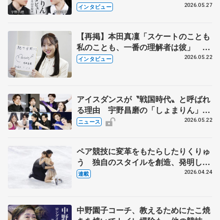
田真凜の覚悟
2026.05.27
インタビュー
【再掲】本田真凜「スケートのことも
私のことも、一番の理解者は彼」 引
退時の単独インタビューで語った競技
2026.05.22
インタビュー
人生や家族、恋人、これからの夢…
アイスダンスが〝戦国時代〟と呼ばれ
る理由 宇野昌磨の「しょまりん」ら
実力者が相次いで参戦 国内の競争激
2026.05.22
ニュース
化
ペア競技に変革をもたらしたりくりゅ
う 独自のスタイルを創造、発明した
【引退発表後②】
2026.04.24
連載
中野園子コーチ、教えるためにたこ焼