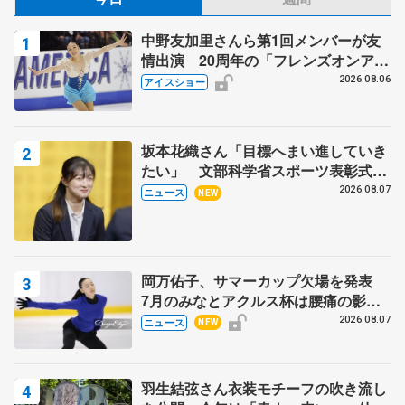
中野友加里さんら第1回メンバーが友
情出演 20周年の「フレンズオンアイ
ス」 宮本賢二さん、有川梨絵さん、
2026.08.06
アイスショー
田村岳斗さんも
坂本花織さん「目標へまい進していき
たい」 文部科学省スポーツ表彰式で
代表謝辞
2026.08.07
ニュース
NEW
岡万佑子、サマーカップ欠場を発表
7月のみなとアクルス杯は腰痛の影響
で
2026.08.07
ニュース
NEW
羽生結弦さん衣装モチーフの吹き流し