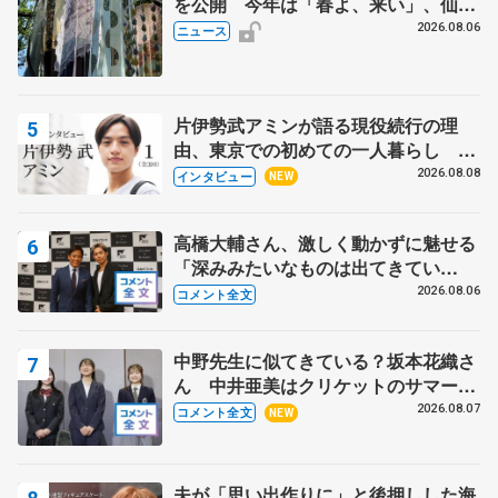
を公開 今年は「春よ、来い」、仙台
の瑞鳳殿
2026.08.06
ニュース
片伊勢武アミンが語る現役続行の理
由、東京での初めての一人暮らし 注
目スケーターの「今」に迫る
2026.08.08
インタビュー
NEW
高橋大輔さん、激しく動かずに魅せる
「深みみたいなものは出てきてい
る？」 〝兄さん〟と慕うレジェンド
2026.08.06
コメント全文
野村忠宏さんと和気あいあい
中野先生に似てきている？坂本花織さ
ん 中井亜美はクリケットのサマーキ
ャンプに 島田麻央はたくさん試合に
2026.08.07
コメント全文
NEW
出て国際大会へ【文部科学省スポーツ
表彰式】
夫が「思い出作りに」と後押しした海