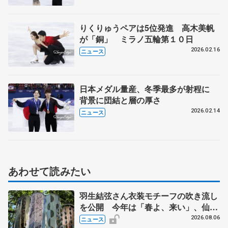
りくりゅうペアは5位発進 高木美帆
が「銅」 ミラノ五輪第１０日
2026.02.16
ニュース
日本メダル量産、冬季最多が射程に
背景に団結と層の厚さ
2026.02.14
ニュース
あわせて読みたい
羽生結弦さん衣装モチーフの吹き流し
を公開 今年は「春よ、来い」、仙台
の瑞鳳殿
2026.08.06
ニュース