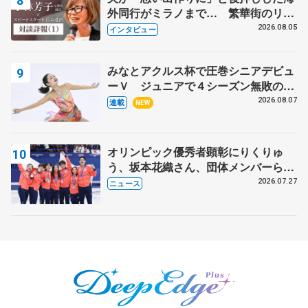
外同行がミラノまで… 繁華街のリン
クでは不良のお兄さんも味方に 小林
2026.08.05
インタビュー
芳子さんが振り返るスケート人生
みなとアクルス杯で圧巻シニアデビュ
ーＶ ジュニアで４シーズン無敗の島
田麻央
2026.08.07
連載
NEW
オリンピック優秀者顕彰にりくりゅ
う、坂本花織さん、団体メンバーら
8月7日に文科省が表彰式、ブルーノ・
2026.07.27
ニュース
マルコット、中野園子らコーチも