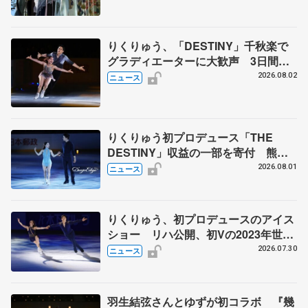
りくりゅう、「DESTINY」千秋楽で
グラディエーターに大歓声 3日間の
計4公演で延べ約１万8千人動員、三浦
2026.08.02
ニュース
璃来さん感極まる
りくりゅう初プロデュース「THE
DESTINY」収益の一部を寄付 熊本
地震、被災者支援
2026.08.01
ニュース
りくりゅう、初プロデュースのアイス
ショー リハ公開、初Vの2023年世界
選手権のSP披露 ハゼボロ、チョク
2026.07.30
ニュース
ベイら豪華メンバーが来日
羽生結弦さんとゆずが初コラボ 『幾