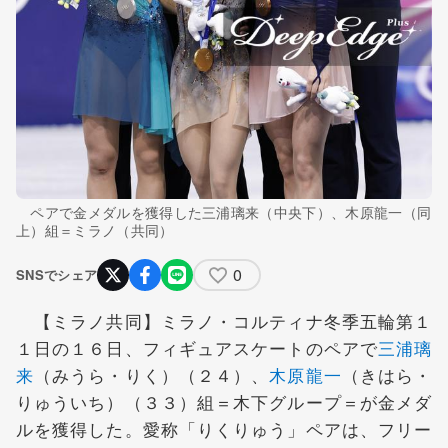
ペアで金メダルを獲得した三浦璃来（中央下）、木原龍一（同
上）組＝ミラノ（共同）
0
SNSでシェア
【ミラノ共同】ミラノ・コルティナ冬季五輪第１
１日の１６日、フィギュアスケートのペアで
三浦璃
来
（みうら・りく）（２４）、
木原龍一
（きはら・
りゅういち）（３３）組＝木下グループ＝が金メダ
ルを獲得した。愛称「りくりゅう」ペアは、フリー