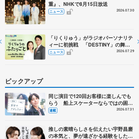
重』、NHKで8月15日放送
2026.07.30
ニュース
「りくりゅう」がラジオパーソナリテ
ィーに初挑戦 「DESTINY」の舞台
裏エピソードも
2026.07.29
ニュース
ピックアップ
同じ演目で120回お客様に楽しんでも
らう 船上スケーターならではの困難
とは 影響あったPIW前キャプテン松
2026.07.31
連載
永さんの存在
推しの素晴らしさを伝えたい宇野昌磨
の本気と、夢が遠ざかる経験をした本