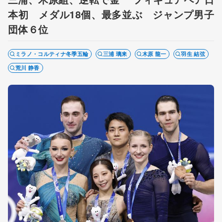
本初 メダル18個、最多並ぶ ジャンプ男子
団体６位
ミラノ・コルティナ冬季五輪
三浦 璃来
木原 龍一
羽生 結弦
荒川 静香