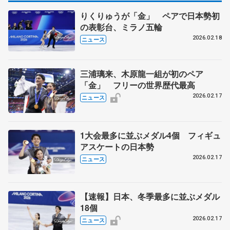
りくりゅうが「金」 ペアで日本勢初
の表彰台、ミラノ五輪
2026.02.18
ニュース
三浦璃来、木原龍一組が初のペア
「金」 フリーの世界歴代最高
2026.02.17
ニュース
1大会最多に並ぶメダル4個 フィギュ
アスケートの日本勢
2026.02.17
ニュース
【速報】日本、冬季最多に並ぶメダル
18個
2026.02.17
ニュース