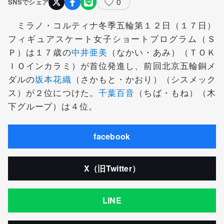
0
SNSでシェア
ミラノ・コルティナ冬季五輪第１２日（１７日）
フィギュアスケート女子ショートプログラム（Ｓ
Ｐ）は１７歳の
中井亜美
（なかい・あみ）（ＴＯＫ
ＩＯインカラミ）が首位発進し、前回北京五輪銅メ
ダルの
坂本花織
（さかもと・かおり）（シスメック
ス）が２位につけた。
千葉百音
（ちば・もね）（木
下グループ）は４位。
facebook
X（旧Twitter）
LINE