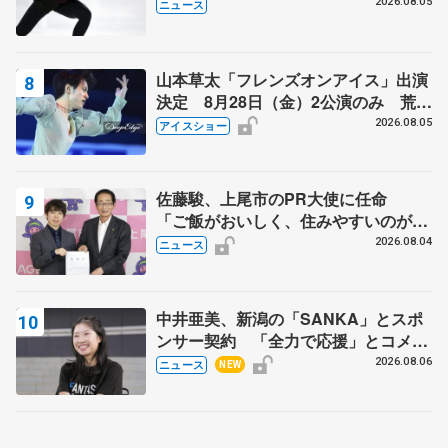
2026.08.05
ニュース
山本草太「フレンズオンアイス」出演
決定 8月28日（金）2公演のみ 荒川
静香さんプロデュース、20周年のアイ
2026.08.05
アイスショー
スショー
佐藤駿、上尾市のPR大使に任命
「ご飯がおいしく、住みやすいのが魅
力」
2026.08.04
ニュース
中井亜美、新潟の「SANKA」とスポ
ンサー契約 「全力で応援」とコメン
ト
2026.08.06
ニュース
NEW