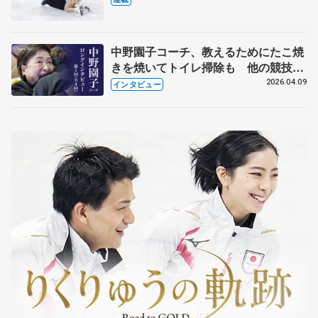
中野園子コーチ、教えるためにたこ焼
きを焼いてトイレ掃除も 他の競技に
も通用するという坂本花織の筋肉
2026.04.09
インタビュー