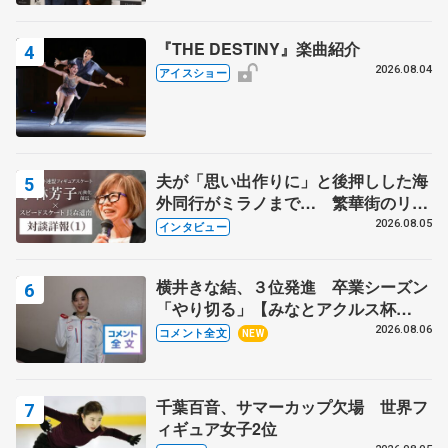
野村忠宏さんと和気あいあい
『THE DESTINY』楽曲紹介
2026.08.04
アイスショー
夫が「思い出作りに」と後押しした海
外同行がミラノまで… 繁華街のリン
クでは不良のお兄さんも味方に 小林
2026.08.05
インタビュー
芳子さんが振り返るスケート人生
横井きな結、３位発進 卒業シーズン
「やり切る」【みなとアクルス杯
SP】
2026.08.06
コメント全文
NEW
千葉百音、サマーカップ欠場 世界フ
ィギュア女子2位