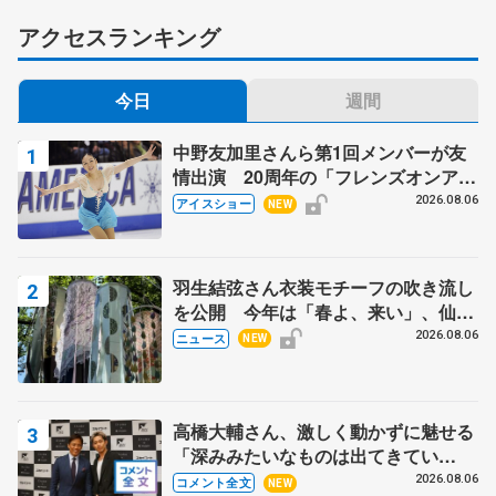
アクセスランキング
今日
週間
中野友加里さんら第1回メンバーが友
情出演 20周年の「フレンズオンアイ
ス」 宮本賢二さん、有川梨絵さん、
2026.08.06
アイスショー
NEW
田村岳斗さんも
羽生結弦さん衣装モチーフの吹き流し
を公開 今年は「春よ、来い」、仙台
の瑞鳳殿
2026.08.06
ニュース
NEW
高橋大輔さん、激しく動かずに魅せる
「深みみたいなものは出てきてい
る？」 〝兄さん〟と慕うレジェンド
2026.08.06
コメント全文
NEW