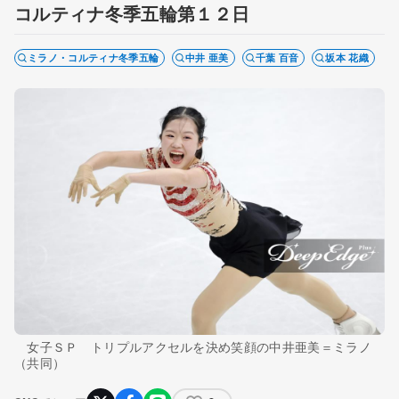
コルティナ冬季五輪第１２日
ミラノ・コルティナ冬季五輪
中井 亜美
千葉 百音
坂本 花織
女子ＳＰ トリプルアクセルを決め笑顔の中井亜美＝ミラノ
（共同）