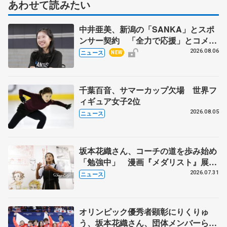
あわせて読みたい
中井亜美、新潟の「SANKA」とスポ
ンサー契約 「全力で応援」とコメン
ト
2026.08.06
ニュース
NEW
千葉百音、サマーカップ欠場 世界フ
ィギュア女子2位
2026.08.05
ニュース
坂本花織さん、コーチの道を歩み始め
「勉強中」 漫画『メダリスト』展覧
会で子どもたちにエール
2026.07.31
ニュース
オリンピック優秀者顕彰にりくりゅ
う、坂本花織さん、団体メンバーら