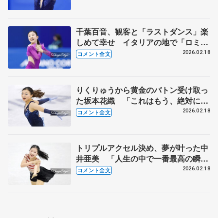
千葉百音、観客と「ラストダンス」楽
しめて幸せ イタリアの地で「ロミジ
ュリ」しっかり演じたい【ミラノ五輪
2026.02.18
コメント全文
女子SP後】
りくりゅうから黄金のバトン受け取っ
た坂本花織 「これはもう、絶対に落
とせない」 【ミラノ五輪女子SP
2026.02.18
コメント全文
後】
トリプルアクセル決め、夢が叶った中
井亜美 「人生の中で一番最高の瞬
間」【ミラノ五輪女子SP後】
2026.02.18
コメント全文