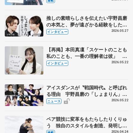
連載
永さんの存在
推しの素晴らしさを伝えたい宇野昌磨
の本気と、夢が遠ざかる経験をした本
田真凜の覚悟
2026.05.27
インタビュー
【再掲】本田真凜「スケートのことも
私のことも、一番の理解者は彼」 引
退時の単独インタビューで語った競技
2026.05.22
インタビュー
人生や家族、恋人、これからの夢…
アイスダンスが〝戦国時代〟と呼ばれ
る理由 宇野昌磨の「しょまりん」ら
実力者が相次いで参戦 国内の競争激
2026.05.22
ニュース
化
ペア競技に変革をもたらしたりくりゅ
う 独自のスタイルを創造、発明した
【引退発表後②】
2026.04.24
連載