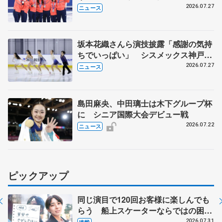
8月7日に文科省が表彰式、ブルーノ・
2026.07.27
ニュース
マルコット、中野園子らコーチも
坂本花織さんら演技披露「感謝の気持
ちでいっぱい」 シスメックス神戸ア
イスキャンパス開場1周年イベント
2026.07.27
ニュース
島田麻央、中田璃士は木下グループ杯
に シニア国際大会デビュー戦
2026.07.22
ニュース
ピックアップ
同じ演目で120回お客様に楽しんでも
らう 船上スケーターならではの困難
とは 影響あったPIW前キャプテン松
2026.07.31