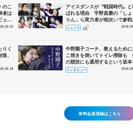
トのこ
アイスダンスが〝戦国時代〟と
解者は
ばれる理由 宇野昌磨の「しょ
ビュー
りん」ら実力者が相次いで参
恋人、
国内の競争激化
26.05.22
2026.05
ニュース
たりく
中野園子コーチ、教えるために
創造、
こ焼きを焼いてトイレ掃除も 
の競技にも通用するという坂本
織の筋肉
26.04.24
2026.04
インタビュー
有料会員登録はこちら