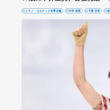
ミラノ・コルティナ冬季五輪
中井 亜美
千葉 百音
坂