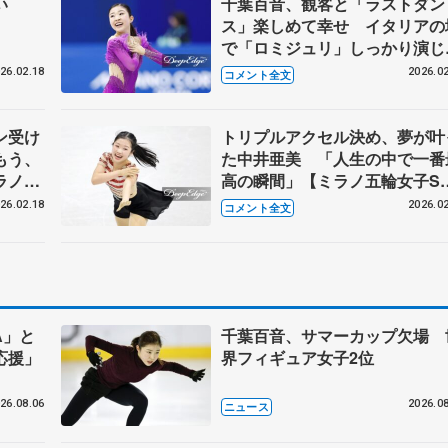
い
千葉百音、観客と「ラストダン
ス」楽しめて幸せ イタリアの
で「ロミジュリ」しっかり演じ
い【ミラノ五輪女子SP後】
26.02.18
2026.02
コメント全文
ン受け
トリプルアクセル決め、夢が叶
もう、
た中井亜美 「人生の中で一番
ラノ五
高の瞬間」【ミラノ五輪女子S
後】
26.02.18
2026.02
コメント全文
A」と
千葉百音、サマーカップ欠場 
応援」
界フィギュア女子2位
26.08.06
2026.08
ニュース