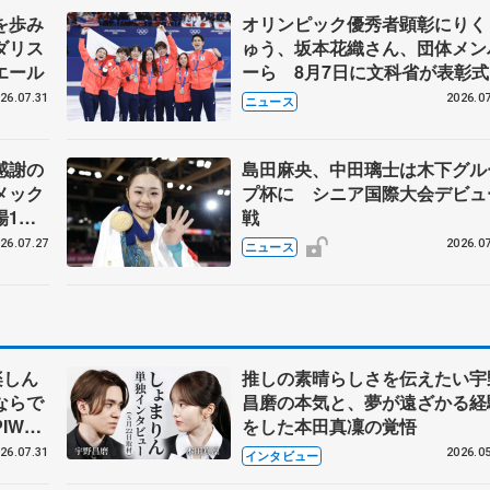
を歩み
オリンピック優秀者顕彰にりく
ダリス
ゅう、坂本花織さん、団体メン
エール
ーら 8月7日に文科省が表彰式
ブルーノ・マルコット、中野園
26.07.31
2026.07
ニュース
らコーチも
感謝の
島田麻央、中田璃士は木下グル
メック
プ杯に シニア国際大会デビュ
場1周
戦
26.07.27
2026.07
ニュース
楽しん
推しの素晴らしさを伝えたい宇
ならで
昌磨の本気と、夢が遠ざかる経
IW前
をした本田真凜の覚悟
26.07.31
2026.05
インタビュー