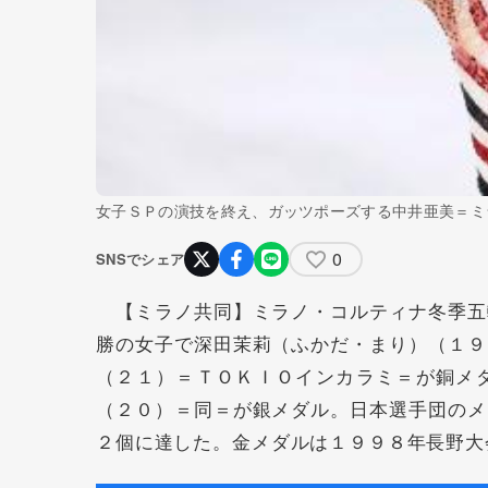
女子ＳＰの演技を終え、ガッツポーズする中井亜美＝ミ
0
SNSでシェア
【ミラノ共同】ミラノ・コルティナ冬季五
勝の女子で深田茉莉（ふかだ・まり）（１９
（２１）＝ＴＯＫＩＯインカラミ＝が銅メ
（２０）＝同＝が銀メダル。日本選手団のメ
２個に達した。金メダルは１９９８年長野大