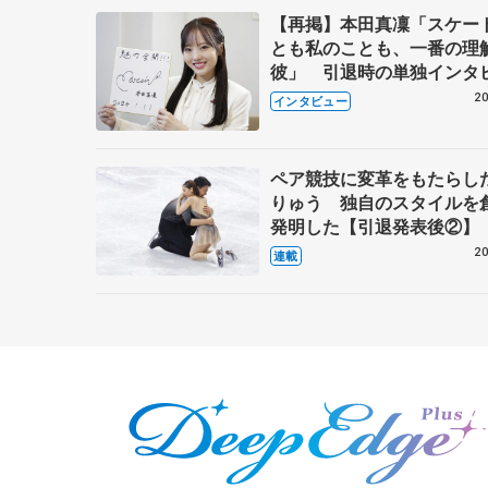
【再掲】本田真凜「スケー
とも私のことも、一番の理
彼」 引退時の単独インタ
で語った競技人生や家族、
20
インタビュー
これからの夢…
ペア競技に変革をもたらし
りゅう 独自のスタイルを
発明した【引退発表後②】
20
連載