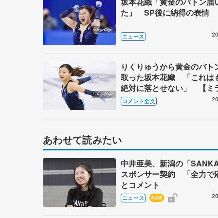
坂本花織「黄金のバトン届
た」 SP後に納得の表情
20
ニュース
りくりゅうから黄金のバト
取った坂本花織 「これは
絶対に落とせない」 【ミ
輪女子SP後】
20
コメント全文
あわせて読みたい
中井亜美、新潟の「SANK
スポンサー契約 「全力で
とコメント
20
ニュース
NEW