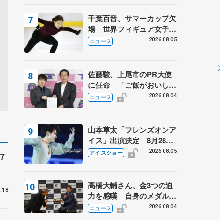
は不良のお兄さんも味方
に 小林芳子さんが振り返
千葉百音、サマーカップ欠
るスケート人生
場 世界フィギュア女子2
位
2026.08.05
ニュース
佐藤駿、上尾市のPR大使
に任命 「ご飯がおいし
く、住みやすいのが魅力」
2026.08.04
ニュース
山本草太「フレンズオンア
イス」出演決定 8月28日
（金）2公演のみ 荒川静
2026.08.05
アイスショー
７
香さんプロデュース、20
周年のアイスショー
高橋大輔さん、金3つの迫
.18
力を感嘆 自身のメダルは
「どちらに？」 〝リス兄
2026.08.04
ニュース
弟〟オリンピック3連覇の