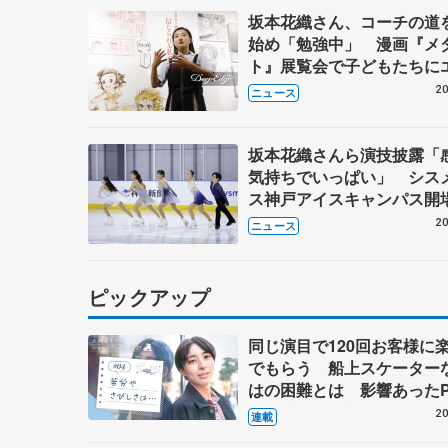
坂本花織さん、コーチの道
始め「勉強中」 漫画『メ
ト』展覧会で子どもたちに
20
ニュース
坂本花織さんら演技披露「
気持ちでいっぱい」 シス
ス神戸アイスキャンパス開
年イベント
20
ニュース
ピックアップ
同じ演目で120回お客様に
でもらう 船上スケーター
はの困難とは 影響あったP
キャプテン松永さんの存在
20
連載