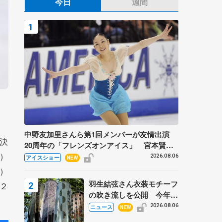
今日
週間
中野友加里さんら第1回メンバーが友情出演
決
20周年の「フレンズオンアイス」 宮本賢二
）
さん、有川梨絵さん、田村岳斗さんも
2026.08.06
アイスショー
NEW
）
羽生結弦さん衣装モチーフ
２
の吹き流しを公開 今年は
「春よ、来い」、仙台の瑞
2026.08.06
ニュース
NEW
鳳殿