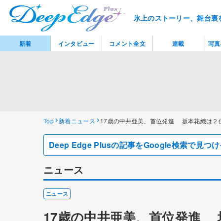
氷上のストーリー、舞台裏
新着
インタビュー
コメント全文
連載
写真
Top
新着ニュース
17歳の中井亜美、首位発進 坂本花織は２
Deep Edge Plusの記事をGoogle検索で
ニュース
ニュース
17歳の中井亜美、首位発進