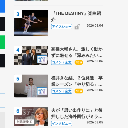
『THE DESTINY』楽曲紹
介
2026.08.04
アイスショー
高橋大輔さん、激しく動か
ずに魅せる「深みみたいな
ものは出てきている？」
2026.08.06
コメント全文
NEW
〝兄さん〟と慕うレジェン
ド野村忠宏さんと和気あい
横井きな結、３位発進 卒
あい
業シーズン「やり切る」
【みなとアクルス杯SP】
2026.08.06
コメント全文
NEW
夫が「思い出作りに」と後
押しした海外同行がミラノ
まで… 繁華街のリンクで
2026.08.05
インタビュー