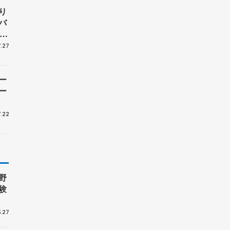
り
バ
、
子
.27
ー
ー
.22
野
験
.27