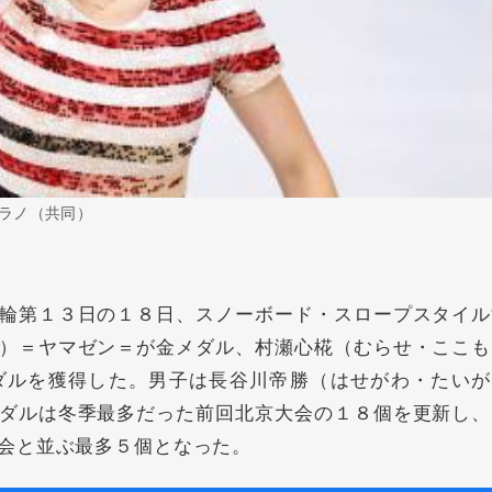
ラノ（共同）
輪第１３日の１８日、スノーボード・スロープスタイル
）＝ヤマゼン＝が金メダル、村瀬心椛（むらせ・ここも
ダルを獲得した。男子は長谷川帝勝（はせがわ・たいが
ダルは冬季最多だった前回北京大会の１８個を更新し、
会と並ぶ最多５個となった。