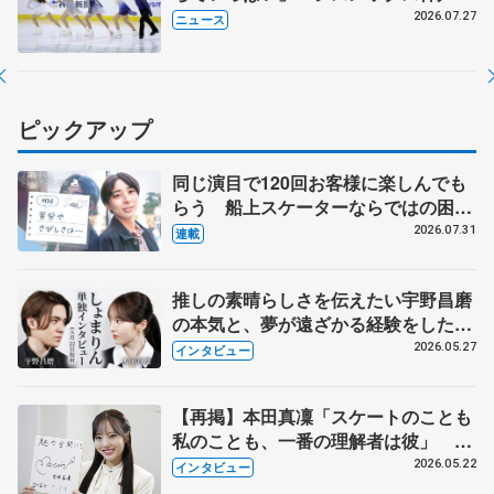
イスキャンパス開場1周年イベント
2026.07.27
ニュース
ピックアップ
同じ演目で120回お客様に楽しんでも
らう 船上スケーターならではの困難
とは 影響あったPIW前キャプテン松
2026.07.31
連載
永さんの存在
推しの素晴らしさを伝えたい宇野昌磨
の本気と、夢が遠ざかる経験をした本
田真凜の覚悟
2026.05.27
インタビュー
【再掲】本田真凜「スケートのことも
私のことも、一番の理解者は彼」 引
退時の単独インタビューで語った競技
2026.05.22
インタビュー
人生や家族、恋人、これからの夢…