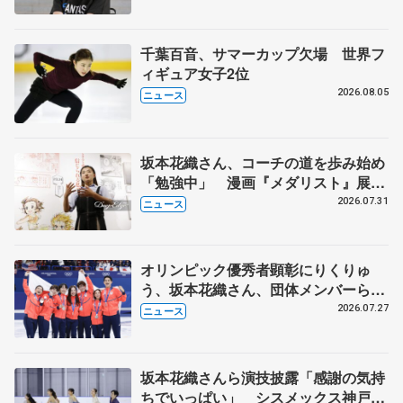
千葉百音、サマーカップ欠場 世界フ
ィギュア女子2位
2026.08.05
ニュース
坂本花織さん、コーチの道を歩み始め
「勉強中」 漫画『メダリスト』展覧
会で子どもたちにエール
2026.07.31
ニュース
オリンピック優秀者顕彰にりくりゅ
う、坂本花織さん、団体メンバーら
8月7日に文科省が表彰式、ブルーノ・
2026.07.27
ニュース
マルコット、中野園子らコーチも
坂本花織さんら演技披露「感謝の気持
ちでいっぱい」 シスメックス神戸ア