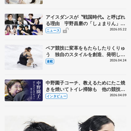
アイスダンスが〝戦国時代〟と呼ばれ
る理由 宇野昌磨の「しょまりん」ら
実力者が相次いで参戦 国内の競争激
2026.05.22
ニュース
化
ペア競技に変革をもたらしたりくりゅ
う 独自のスタイルを創造、発明した
【引退発表後②】
2026.04.24
連載
中野園子コーチ、教えるためにたこ焼
きを焼いてトイレ掃除も 他の競技に
も通用するという坂本花織の筋肉
2026.04.09
インタビュー