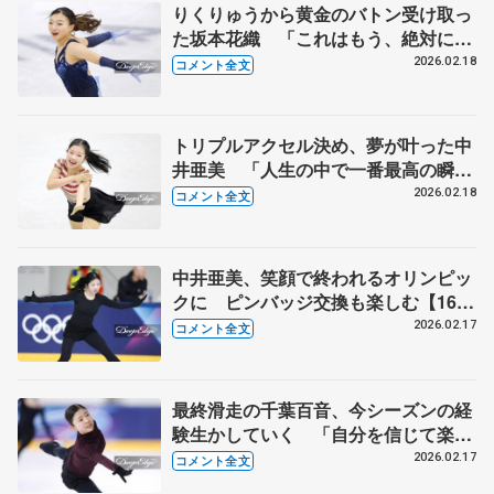
りくりゅうから黄金のバトン受け取っ
た坂本花織 「これはもう、絶対に落
とせない」 【ミラノ五輪女子SP
2026.02.18
コメント全文
後】
トリプルアクセル決め、夢が叶った中
井亜美 「人生の中で一番最高の瞬
間」【ミラノ五輪女子SP後】
2026.02.18
コメント全文
中井亜美、笑顔で終われるオリンピッ
クに ピンバッジ交換も楽しむ【16日
公式練習後】
2026.02.17
コメント全文
最終滑走の千葉百音、今シーズンの経
験生かしていく 「自分を信じて楽し
みたい」【16日公式練習後】
2026.02.17
コメント全文