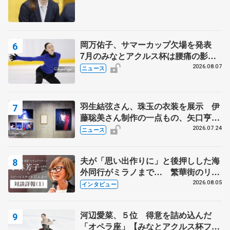
岡万佑子、サマーカップ欠場を発表
7月のみなとアクルス杯は腰痛の影響
で
2026.08.07
ニュース
羽生結弦さん、珠玉の衣装を展示 伊
藤聡美さん制作の一点もの、矢口亨さ
んが撮影
2026.07.24
ニュース
夫が「思い出作りに」と後押しした海
外同行がミラノまで… 繁華街のリン
クでは不良のお兄さんも味方に 小林
2026.08.05
インタビュー
芳子さんが振り返るスケート人生
河辺愛菜、５位 得意を詰め込んだ
「オペラ座」【みなとアクルス杯フリ