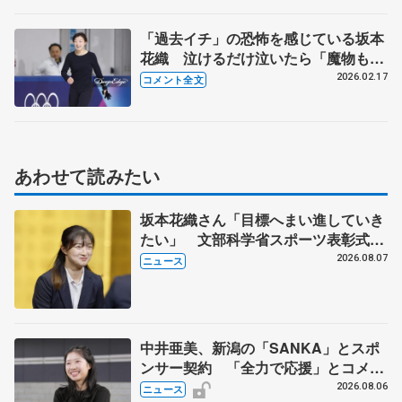
「過去イチ」の恐怖を感じている坂本
花織 泣けるだけ泣いたら「魔物も味
方に付けられる」【16日公式練習後】
2026.02.17
コメント全文
あわせて読みたい
坂本花織さん「目標へまい進していき
たい」 文部科学省スポーツ表彰式で
代表謝辞
2026.08.07
ニュース
中井亜美、新潟の「SANKA」とスポ
ンサー契約 「全力で応援」とコメン
ト
2026.08.06
ニュース