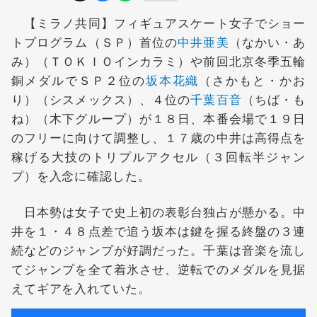
【ミラノ共同】フィギュアスケート女子でショー
トプログラム（ＳＰ）首位の
中井亜美
（なかい・あ
み）（ＴＯＫＩＯインカラミ）や前回北京冬季五輪
銅メダルでＳＰ２位の
坂本花織
（さかもと・かお
り）（シスメックス）、４位の
千葉百音
（ちば・も
ね）（木下グループ）が１８日、本番会場で１９日
のフリーに向けて調整し、１７歳の中井は高得点を
稼げる大技のトリプルアクセル（３回転半ジャン
プ）を入念に確認した。
日本勢は女子で史上初の表彰台独占が懸かる。中
井を１・４８点差で追う坂本は鍵を握る終盤の３連
続などのジャンプが好調だった。千葉は音楽を流し
てジャンプを全て着氷させ、逆転でのメダルを見据
えてギアを入れていた。