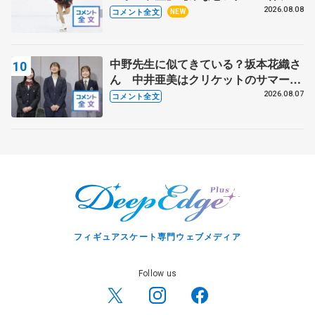
ー】
2026.08.08
コメント全文
NEW
中野先生に似てきている？坂本花織さ
ん 中井亜美はクリケットのサマーキ
ャンプに 島田麻央はたくさん試合に
2026.08.07
コメント全文
出て国際大会へ【文部科学省スポーツ
表彰式】
フィギュアスケート専門ウェブメディア
Follow us