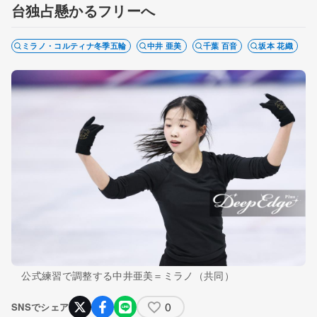
台独占懸かるフリーへ
ミラノ・コルティナ冬季五輪
中井 亜美
千葉 百音
坂本 花織
公式練習で調整する中井亜美＝ミラノ（共同）
0
SNSでシェア