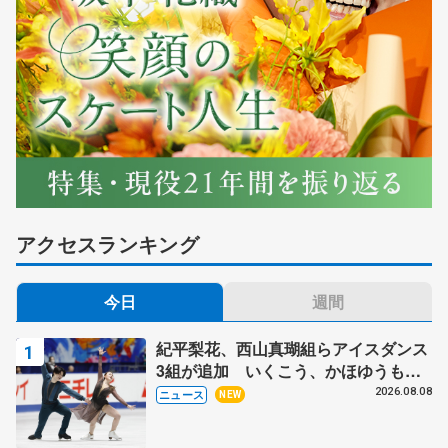
アクセスランキング
今日
週間
紀平梨花、西山真瑚組らアイスダンス
3組が追加 いくこう、かほゆうも、
木下グループ杯
2026.08.08
ニュース
NEW