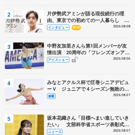
片伊勢武アミンが語る現役続行の理
由、東京での初めての一人暮らし 注
目スケーターの「今」に迫る
2026.08.08
インタビュー
NEW
中野友加里さんら第1回メンバーが友
情出演 20周年の「フレンズオンアイ
ス」 宮本賢二さん、有川梨絵さん、
2026.08.06
アイスショー
田村岳斗さんも
みなとアクルス杯で圧巻シニアデビュ
ーＶ ジュニアで４シーズン無敗の島
田麻央
2026.08.07
連載
坂本花織さん「目標へまい進していき
たい」 文部科学省スポーツ表彰式で
代表謝辞
2026.08.07
ニュース