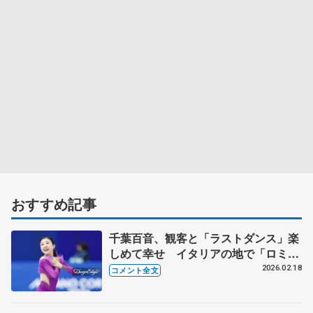
おすすめ記事
千葉百音、観客と「ラストダンス」楽
しめて幸せ イタリアの地で「ロミジ
ュリ」しっかり演じたい【ミラノ五輪
2026.02.18
コメント全文
女子SP後】