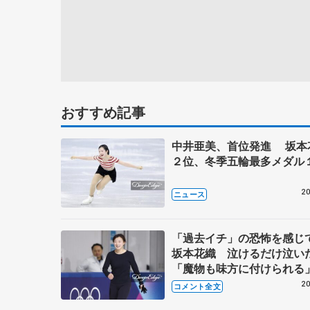
おすすめ記事
中井亜美、首位発進 坂本
２位、冬季五輪最多メダル
20
ニュース
「過去イチ」の恐怖を感じ
坂本花織 泣けるだけ泣い
「魔物も味方に付けられる」
日公式練習後】
20
コメント全文