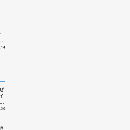
な
女
.14
ぜ
イ
.30
き