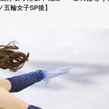
ノ五輪女子SP後】