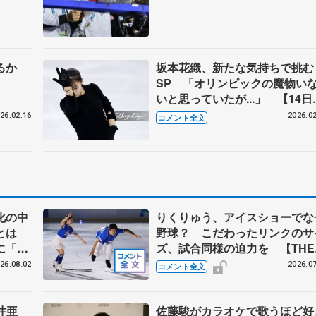
なるか
坂本花織、新たな気持ちで挑む
SP 「オリンピックの魔物い
いと思っていたが...」 【14日
子公式練習後】
26.02.16
2026.02
コメント全文
化の中
りくりゅう、アイスショーでな
論とは
野球？ こだわったリンクのサ
に「引
ズ、試合同様の迫力を 【THE
E
DESTINYリハーサル後 】
26.08.02
2026.07
コメント全文
井亜
佐藤駿がカラオケで歌うほど好