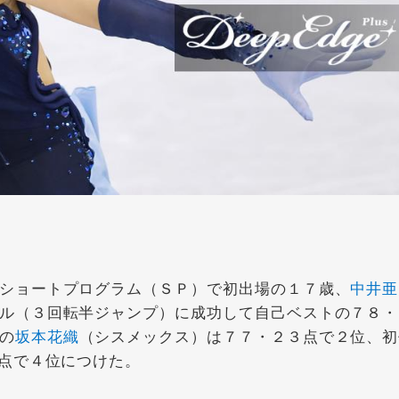
ショートプログラム（ＳＰ）で初出場の１７歳、
中井亜
ル（３回転半ジャンプ）に成功して自己ベストの７８・
の
坂本花織
（シスメックス）は７７・２３点で２位、初
点で４位につけた。