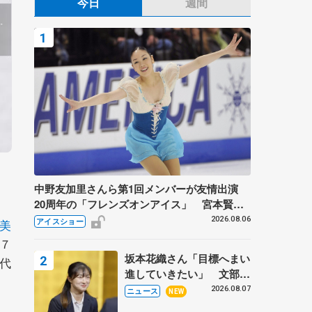
今日
週間
中野友加里さんら第1回メンバーが友情出演
20周年の「フレンズオンアイス」 宮本賢二
さん、有川梨絵さん、田村岳斗さんも
2026.08.06
美
アイスショー
７
坂本花織さん「目標へまい
代
進していきたい」 文部科
学省スポーツ表彰式で代表
2026.08.07
ニュース
NEW
謝辞