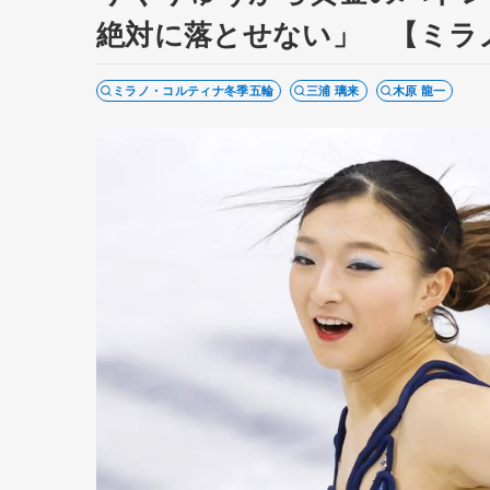
絶対に落とせない」 【ミラ
ミラノ・コルティナ冬季五輪
三浦 璃来
木原 龍一