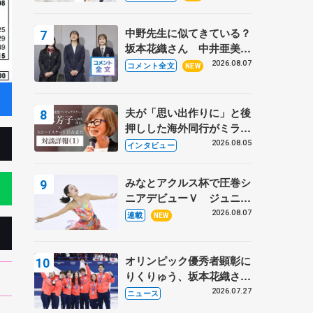
ーターの「今」に迫る
中野先生に似てきている？
坂本花織さん 中井亜美は
クリケットのサマーキャン
2026.08.07
コメント全文
NEW
プに 島田麻央はたくさん
試合に出て国際大会へ【文
部科学省スポーツ表彰
夫が「思い出作りに」と後
式】
押しした海外同行がミラノ
まで… 繁華街のリンクで
2026.08.05
インタビュー
は不良のお兄さんも味方
に 小林芳子さんが振り返
みなとアクルス杯で圧巻シ
るスケート人生
ニアデビューＶ ジュニア
で４シーズン無敗の島田麻
2026.08.07
連載
NEW
央
オリンピック優秀者顕彰に
りくりゅう、坂本花織さ
ん、団体メンバーら 8月
2026.07.27
ニュース
7日に文科省が表彰式、ブ