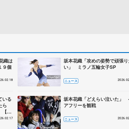
花織は
坂本花織「攻めの姿勢で頑張り
１９個
い」 ミラノ五輪女子SP
26.02.18
2026.02
ニュース
ている
坂本花織「どえらい泣いた」 
たら
アフリーを観戦
【16
26.02.17
2026.02
ニュース