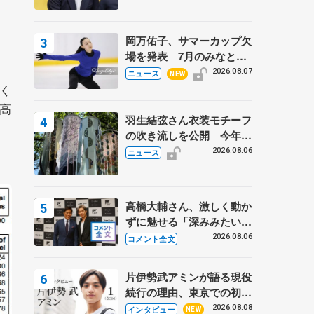
岡万佑子、サマーカップ欠
場を発表 7月のみなとア
」
クルス杯は腰痛の影響で
2026.08.07
ニュース
NEW
く
高
羽生結弦さん衣装モチーフ
の吹き流しを公開 今年は
「春よ、来い」、仙台の瑞
2026.08.06
ニュース
鳳殿
高橋大輔さん、激しく動か
ずに魅せる「深みみたいな
ものは出てきている？」
2026.08.06
コメント全文
〝兄さん〟と慕うレジェン
ド野村忠宏さんと和気あい
片伊勢武アミンが語る現役
あい
続行の理由、東京での初め
ての一人暮らし 注目スケ
2026.08.08
インタビュー
NEW