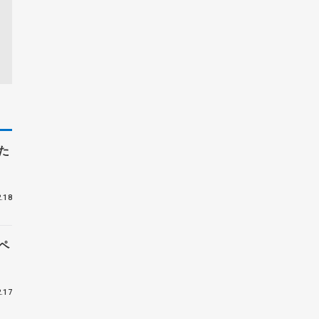
た
.18
ペ
.17