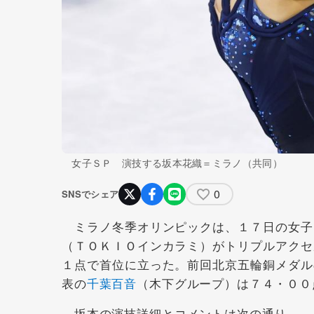
女子ＳＰ 演技する坂本花織＝ミラノ（共同）
0
SNSでシェア
ミラノ冬季オリンピックは、１７日の女子
（ＴＯＫＩＯインカラミ）がトリプルアクセ
１点で首位に立った。前回北京五輪銅メダル
表の
千葉百音
（木下グループ）は７４・００
坂本の演技詳細とコメントは次の通り。