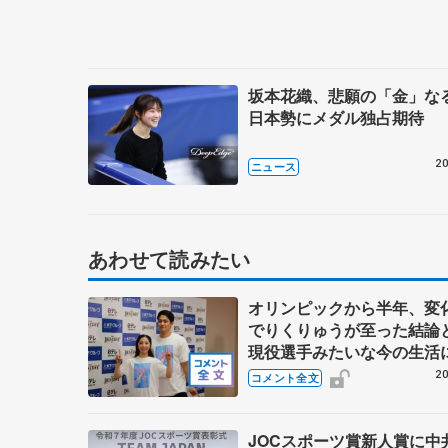
坂本花織、悲願の「金」
日本勢にメダル独占期待
20
ニュース
あわせて読みたい
オリンピックから半年、変
でりくりゅうが至った結
現役選手みたいな今の生活
退したんだよね？」 【TH
20
コメント全文
DESTINY千秋楽】
JOCスポーツ賞新人賞に中