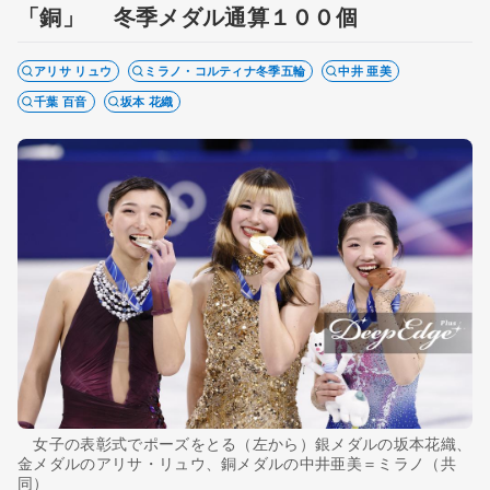
「銅」 冬季メダル通算１００個
アリサ リュウ
ミラノ・コルティナ冬季五輪
中井 亜美
千葉 百音
坂本 花織
女子の表彰式でポーズをとる（左から）銀メダルの坂本花織、
金メダルのアリサ・リュウ、銅メダルの中井亜美＝ミラノ（共
同）