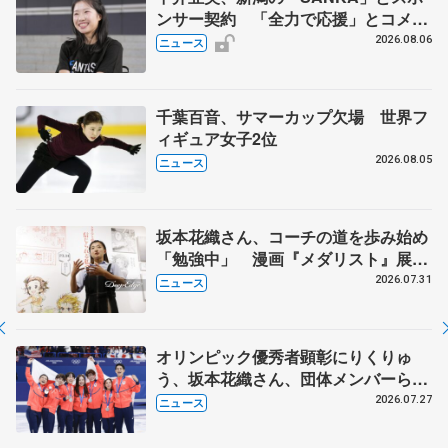
ンサー契約 「全力で応援」とコメン
ト
2026.08.06
ニュース
千葉百音、サマーカップ欠場 世界フ
ィギュア女子2位
2026.08.05
ニュース
坂本花織さん、コーチの道を歩み始め
「勉強中」 漫画『メダリスト』展覧
会で子どもたちにエール
2026.07.31
ニュース
オリンピック優秀者顕彰にりくりゅ
う、坂本花織さん、団体メンバーら
8月7日に文科省が表彰式、ブルーノ・
2026.07.27
ニュース
マルコット、中野園子らコーチも