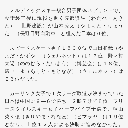
ノルディックスキー複合男子団体スプリントで、
今季終了後に現役を退く渡部暁斗（わたべ・あき
と）（北野建設）が山本涼太（やまもと・りょう
た）（長野日野自動車）と組んだ日本は６位。
スピードスケート男子１５００㍍で山田和哉（や
まだ・かずや）（ウェルネット）は１２位、野々村
太陽（ののむら・たいよう）（博慈会）は１８位、
蟻戸一永（ありと・もとなが）（ウェルネット）は
２６位だった。
カーリング女子で１次リーグ敗退が決まっていた
日本は中国に９―６で勝ち、２勝７敗で８位。フリ
ースタイルスキー女子ハーフパイプ予選で、桐山
菜々穂（きりやま・ななほ）（ヒマラヤ）は１９位
となり、上位１２人による決勝に進めなかった。