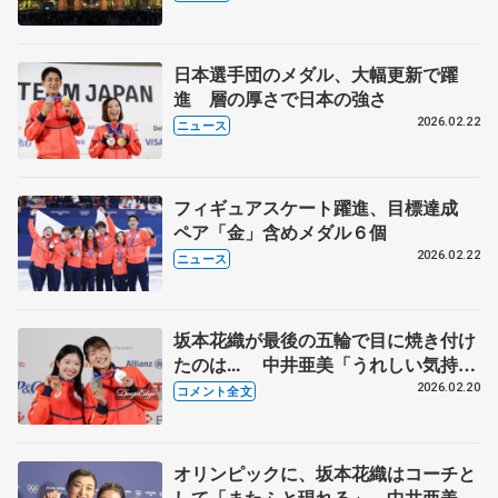
日本選手団のメダル、大幅更新で躍
進 層の厚さで日本の強さ
2026.02.22
ニュース
フィギュアスケート躍進、目標達成
ペア「金」含めメダル６個
2026.02.22
ニュース
坂本花織が最後の五輪で目に焼き付け
たのは... 中井亜美「うれしい気持ち
もあるが、ここからスタート」 【ミ
2026.02.20
コメント全文
ラノ五輪女子一夜明け会見】
オリンピックに、坂本花織はコーチと
して「またふと現れる」 中井亜美は