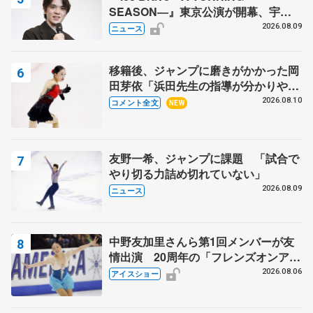
SEASON―』東京公演が開幕、宇野
昌磨の『Ice Brave』にかける思いを
2026.08.09
ニュース
知る記事 5選
移籍後、ジャンプに磨きがかかった岡
田芽依「浜田先生の指導が分かりやす
く、しっくりくる」 苦戦中のオンラ
2026.08.10
コメント全文
NEW
イン課題は…【サマーカップ･ジュニ
ア女子SP】
友野一希、ジャンプに課題 「試合で
やり切る力詰め切れていない」
2026.08.09
ニュース
中野友加里さんら第1回メンバーが友
情出演 20周年の「フレンズオンアイ
ス」 宮本賢二さん、有川梨絵さん、
2026.08.06
アイスショー
田村岳斗さんも