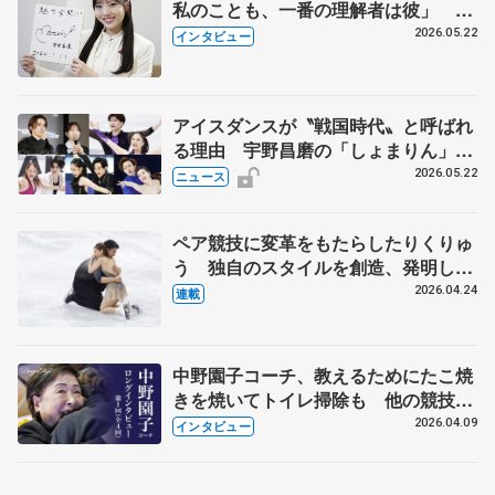
私のことも、一番の理解者は彼」 引
退時の単独インタビューで語った競技
2026.05.22
インタビュー
人生や家族、恋人、これからの夢…
アイスダンスが〝戦国時代〟と呼ばれ
る理由 宇野昌磨の「しょまりん」ら
実力者が相次いで参戦 国内の競争激
2026.05.22
ニュース
化
ペア競技に変革をもたらしたりくりゅ
う 独自のスタイルを創造、発明した
【引退発表後②】
2026.04.24
連載
中野園子コーチ、教えるためにたこ焼
きを焼いてトイレ掃除も 他の競技に
も通用するという坂本花織の筋肉
2026.04.09
インタビュー