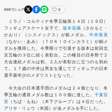
0
SNSでシェア
ミラノ・コルティナ冬季五輪第１４日（１９日）
フィギュアスケート女子で、
坂本花織
（さかもと・
かおり）（シスメックス）が銀メダル、
中井亜美
（なかい・あみ）（ＴＯＫＩＯインカラミ）が銅メ
ダルを獲得した。今季限りで引退する坂本は前回北
京五輪の３位に続く表彰台。この種目の日本勢で２
大会連続メダルは初、２人が表彰台に立つのも初め
て。１７歳の中井は男女を通じてフィギュアの日本
選手最年少のメダリストとなった。
今大会の日本選手団のメダルは２４個となり、冬
季五輪の通算メダル数は１００個に達した。
千葉百
音
（ちば・もね）（木下グループ）は４位だった。
アリサ・リュウ（米国）が金メダルを手にした。