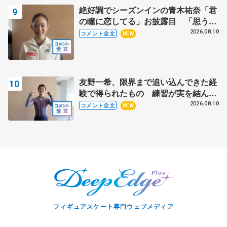
絶好調でシーズンインの青木祐奈「君
の瞳に恋してる」お披露目 「思う人
を狙う…キャッチするような」【サマ
2026.08.10
コメント全文
NEW
ーカップ女子SP】
友野一希、限界まで追い込んできた経
験で得られたもの 練習が実を結んだ
アジアントロフィー 【サマーカップ
2026.08.10
コメント全文
NEW
男子SP】
フィギュアスケート専門ウェブメディア