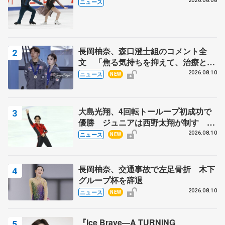
木下グループ杯
2026.08.08
ニュース
長岡柚奈、森口澄士組のコメント全
文 「焦る気持ちを抑えて、治療とリ
ハビリに専念」、木下グループ杯辞退
2026.08.10
ニュース
NEW
で
大島光翔、4回転トーループ初成功で
優勝 ジュニアは西野太翔が制す 関
東サマートロフィー最終日
2026.08.10
ニュース
NEW
長岡柚奈、交通事故で左足骨折 木下
グループ杯を辞退
2026.08.10
ニュース
NEW
『Ice Brave―A TURNING