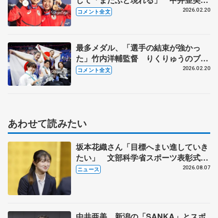
「あと2回出られるよう頑張りたい」
2026.02.20
コメント全文
【メダリスト会見】
最多メダル、「選手の結束が強かっ
た」竹内洋輔監督 りくりゅうのブレ
ークスルー影響
2026.02.20
コメント全文
あわせて読みたい
坂本花織さん「目標へまい進していき
たい」 文部科学省スポーツ表彰式で
代表謝辞
2026.08.07
ニュース
中井亜美、新潟の「SANKA」とスポ