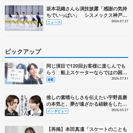
坂本花織さんら演技披露「感謝の気持
ちでいっぱい」 シスメックス神戸ア
イスキャンパス開場1周年イベント
2026.07.27
ニュース
ピックアップ
同じ演目で120回お客様に楽しんでも
らう 船上スケーターならではの困難
とは 影響あったPIW前キャプテン松
2026.07.31
連載
永さんの存在
推しの素晴らしさを伝えたい宇野昌磨
の本気と、夢が遠ざかる経験をした本
田真凜の覚悟
2026.05.27
インタビュー
【再掲】本田真凜「スケートのことも