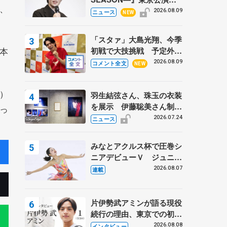
、
開幕、宇野昌磨の『Ice
2026.08.09
ニュース
NEW
Brave』にかける思いを知
る記事 5選
「スタァ」大島光翔、今季
本
初戦で大技挑戦 予定外の
ジャンプを跳びたくなった
2026.08.09
コメント全文
NEW
理由とは… 【関東サマー
トロフィー男子ショート】
）
羽生結弦さん、珠玉の衣装
を展示 伊藤聡美さん制作
っ
の一点もの、矢口亨さんが
2026.07.24
ニュース
撮影
みなとアクルス杯で圧巻シ
ニアデビューＶ ジュニア
で４シーズン無敗の島田麻
2026.08.07
連載
央
片伊勢武アミンが語る現役
続行の理由、東京での初め
ての一人暮らし 注目スケ
2026.08.08
インタビュー