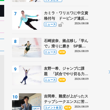
ーターの「今」に迫る
カミラ・ワリエワに中立資
格付与 ドーピング違反で
処分、アレクサンドラ・イ
2026.08.08
ニュース
グナトワも
石崎波奈、拠点移し「学ん
で」滑りに磨き SP振り
付けは鈴木明子さん
2026.08.09
ニュース
NEW
友野一希、ジャンプに課
題 「試合でやり切る力詰
め切れていない」
2026.08.09
ニュース
NEW
吉岡希、難度が上がったス
テップシークエンスに苦戦
中「全然駄目、もっといい
2026.08.09
コメント全文
NEW