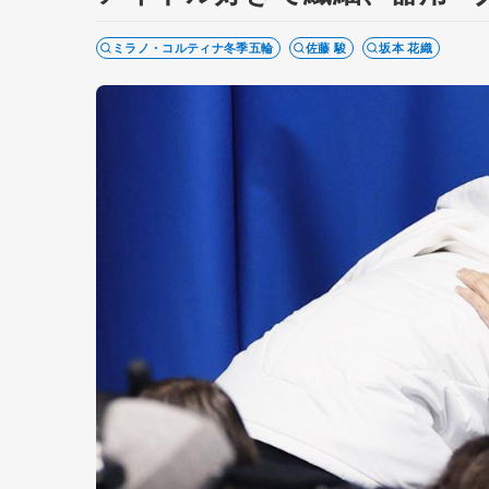
ミラノ・コルティナ冬季五輪
佐藤 駿
坂本 花織