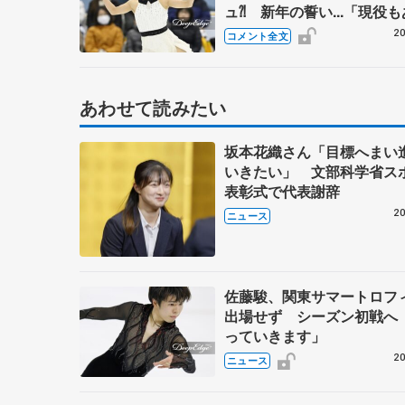
ュ⁈ 新年の誓い...「現役
2、3カ月、思い残すことの
20
コメント全文
うに」【名古屋フィギュア
トフェスティバル】
あわせて読みたい
坂本花織さん「目標へまい
いきたい」 文部科学省ス
表彰式で代表謝辞
20
ニュース
佐藤駿、関東サマートロフ
出場せず シーズン初戦へ
っていきます」
20
ニュース