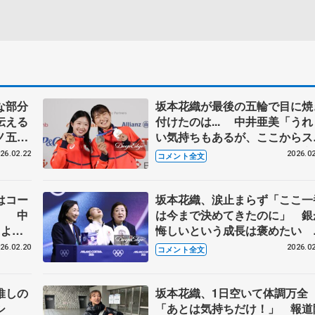
な部分
坂本花織が最後の五輪で目に焼
伝える
付けたのは... 中井亜美「うれ
ノ五輪
い気持ちもあるが、ここからス
ート」 【ミラノ五輪女子一夜
26.02.22
2026.02
コメント全文
け会見】
はコー
坂本花織、涙止まらず「ここ一
」 中
は今まで決めてきたのに」 銀
るよう
悔しいという成長は褒めたい
会見】
【ミラノ五輪女子フリー後】
26.02.20
2026.02
コメント全文
推しの
坂本花織、1日空いて体調万全
シ
「あとは気持ちだけ！」 報道