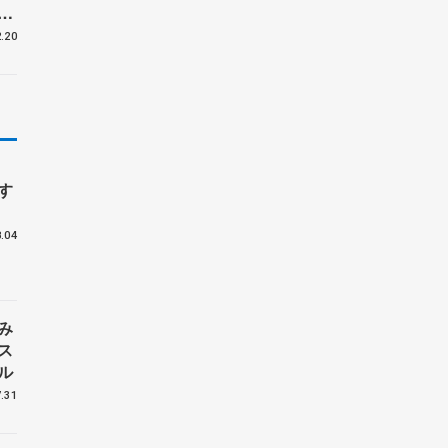
謝
ギ
.20
す
.04
み
ス
ル
.31