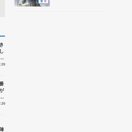
エッジで踏めるようにした
いな」【サマーカップ男子
SP】
き
し
タ
明
.20
番
が
.20
陣