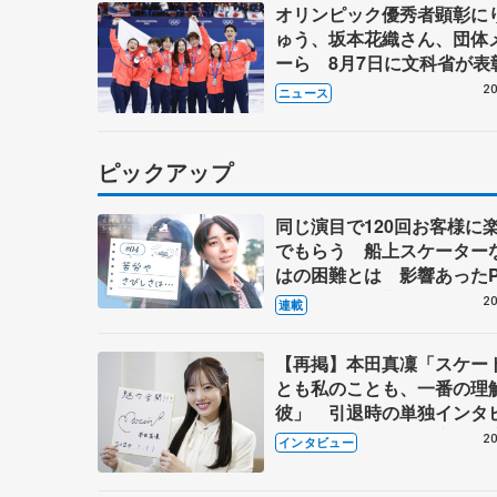
オリンピック優秀者顕彰に
ゅう、坂本花織さん、団体
ーら 8月7日に文科省が表
ブルーノ・マルコット、中
20
ニュース
らコーチも
ピックアップ
同じ演目で120回お客様に
でもらう 船上スケーター
はの困難とは 影響あったP
キャプテン松永さんの存在
20
連載
【再掲】本田真凜「スケー
とも私のことも、一番の理
彼」 引退時の単独インタ
で語った競技人生や家族、
20
インタビュー
これからの夢…