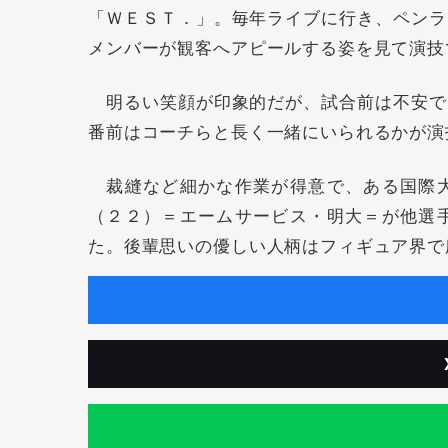
「ＷＥＳＴ．」。毎年ライブに行き、ペンラ
メンバーが観客へアピールする姿を見て演技
明るい笑顔が印象的だが、試合前は不安で
番前はコーチらと長く一緒にいられるかが演
裁縫など細かな作業が得意で、ある国際大
（２２）＝エームサービス・明大＝が他選
た。後輩思いの優しい人柄はフィギュア界で