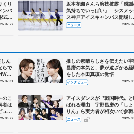
りくり
坂本花織さんら演技披露「感謝
メンバ
気持ちでいっぱい」 シスメッ
彰式、
ス神戸アイスキャンパス開場1
野園子
年イベント
26.07.27
2026.07
ニュース
楽しん
推しの素晴らしさを伝えたい宇
ならで
昌磨の本気と、夢が遠ざかる経
IW前
をした本田真凜の覚悟
26.07.31
2026.05
インタビュー
トのこ
アイスダンスが〝戦国時代〟と
解者は
ばれる理由 宇野昌磨の「しょ
ビュー
りん」ら実力者が相次いで参
恋人、
国内の競争激化
26.05.22
2026.05
ニュース