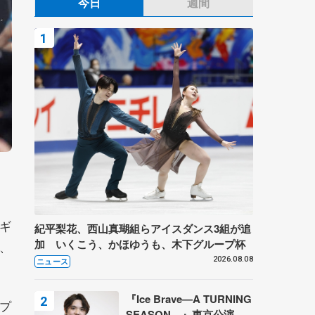
今日
週間
ギ
紀平梨花、西山真瑚組らアイスダンス3組が追
加 いくこう、かほゆうも、木下グループ杯
、
2026.08.08
ニュース
『Ice Brave―A TURNING
プ
SEASON―』東京公演が