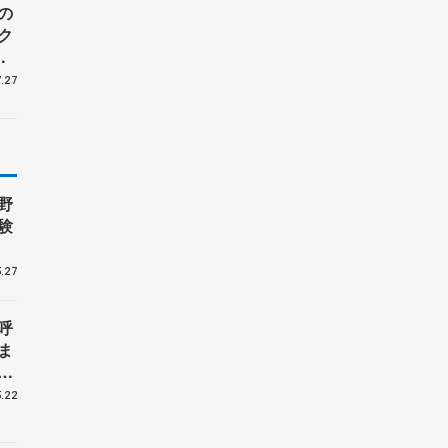
の
ク
周
.27
野
験
.27
呼
ま
戦
.22