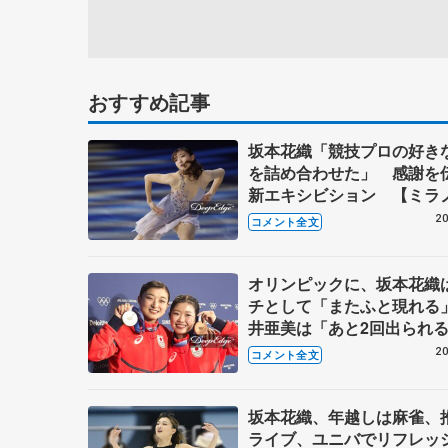
おすすめ記事
坂本花織「競技プロの好き
を詰め合わせた」 感謝を
新エキシビション 【ミラ
エキシビション後】
20
コメント全文
オリンピックに、坂本花織
チとして「またふと現れる
井亜美は「あと2回出られ
頑張りたい」【メダリスト
20
コメント全文
坂本花織、年越しは麻雀、
ライブ、ユニバでリフレッ