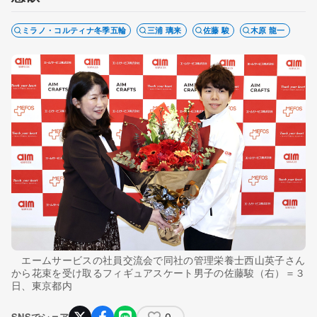
ミラノ・コルティナ冬季五輪
三浦 璃来
佐藤 駿
木原 龍一
エームサービスの社員交流会で同社の管理栄養士西山英子さん
から花束を受け取るフィギュアスケート男子の佐藤駿（右）＝３
日、東京都内
0
SNSでシェア