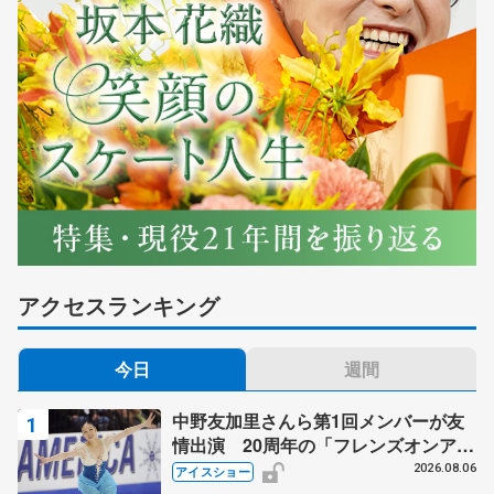
アクセスランキング
今日
週間
中野友加里さんら第1回メンバーが友
情出演 20周年の「フレンズオンアイ
ス」 宮本賢二さん、有川梨絵さん、
2026.08.06
アイスショー
田村岳斗さんも