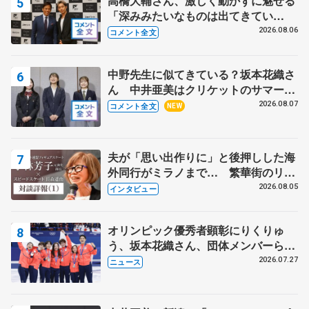
高橋大輔さん、激しく動かずに魅せる
「深みみたいなものは出てきてい
る？」 〝兄さん〟と慕うレジェンド
2026.08.06
コメント全文
野村忠宏さんと和気あいあい
中野先生に似てきている？坂本花織さ
ん 中井亜美はクリケットのサマーキ
ャンプに 島田麻央はたくさん試合に
2026.08.07
コメント全文
NEW
出て国際大会へ【文部科学省スポーツ
表彰式】
夫が「思い出作りに」と後押しした海
外同行がミラノまで… 繁華街のリン
クでは不良のお兄さんも味方に 小林
2026.08.05
インタビュー
芳子さんが振り返るスケート人生
オリンピック優秀者顕彰にりくりゅ
う、坂本花織さん、団体メンバーら
8月7日に文科省が表彰式、ブルーノ・
2026.07.27
ニュース
マルコット、中野園子らコーチも