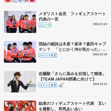
メダリスト会見 フィギュアスケート
代表の一言
2026.02.24
ニュース
団結の秘訣は木原？坂本？森田キャプ
テン？ 「とにかく仲が良かった」チ
ームジャパン【選手団帰国・メダリス
2026.02.24
コメント全文
ト会見】
佐藤駿「さらに高みを目指して精進」
【TEAM JAPAN閉幕に向けて】
2026.02.23
コメント全文
結束のフィギュアスケート代表 互い
を撮影し、和気あいあい