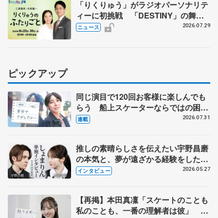
「りくりゅう」がラジオパーソナリテ
ィーに初挑戦 「DESTINY」の舞台
裏エピソードも
2026.07.29
ニュース
ピックアップ
同じ演目で120回お客様に楽しんでも
らう 船上スケーターならではの困難
とは 影響あったPIW前キャプテン松
2026.07.31
連載
永さんの存在
推しの素晴らしさを伝えたい宇野昌磨
の本気と、夢が遠ざかる経験をした本
田真凜の覚悟
2026.05.27
インタビュー
【再掲】本田真凜「スケートのことも
私のことも、一番の理解者は彼」 引