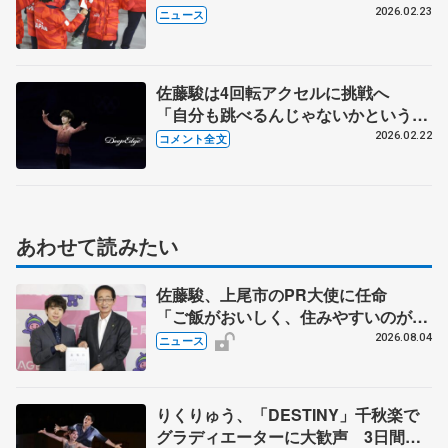
2026.02.23
ニュース
佐藤駿は4回転アクセルに挑戦へ
「自分も跳べるんじゃないかという気
持ちに」 【ミラノ五輪エキシビショ
2026.02.22
コメント全文
ン後】
あわせて読みたい
佐藤駿、上尾市のPR大使に任命
「ご飯がおいしく、住みやすいのが魅
力」
2026.08.04
ニュース
りくりゅう、「DESTINY」千秋楽で
グラディエーターに大歓声 3日間の