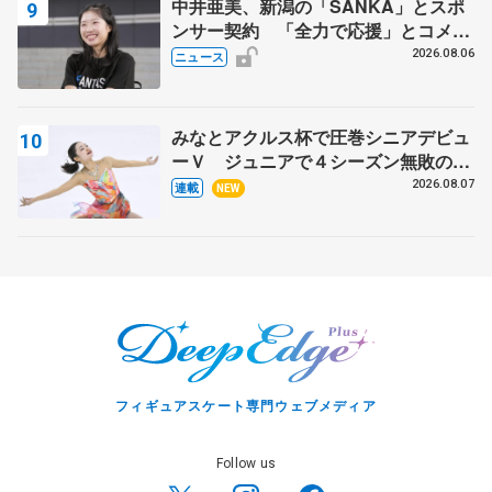
中井亜美、新潟の「SANKA」とスポ
ンサー契約 「全力で応援」とコメン
ト
2026.08.06
ニュース
みなとアクルス杯で圧巻シニアデビュ
ーＶ ジュニアで４シーズン無敗の島
田麻央
2026.08.07
連載
NEW
フィギュアスケート専門ウェブメディア
Follow us