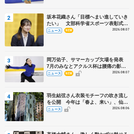
坂本花織さん「目標へまい進していき
たい」 文部科学省スポーツ表彰式で
代表謝辞
2026.08.07
ニュース
NEW
岡万佑子、サマーカップ欠場を発表
7月のみなとアクルス杯は腰痛の影響
で
2026.08.07
ニュース
NEW
羽生結弦さん衣装モチーフの吹き流し
を公開 今年は「春よ、来い」、仙台
の瑞鳳殿
2026.08.06
ニュース