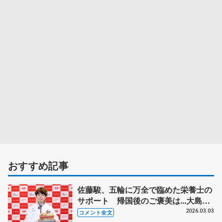
おすすめ記事
佐藤駿、五輪に万全で臨めた栄養士の
サポート 帰国後のご褒美は...大島光
翔と 【エームサービス社員交流会】
2026.03.03
コメント全文