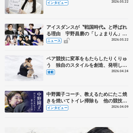
退時の単独インタビューで語った競技
2026.05.22
インタビュー
人生や家族、恋人、これからの夢…
アイスダンスが〝戦国時代〟と呼ばれ
る理由 宇野昌磨の「しょまりん」ら
実力者が相次いで参戦 国内の競争激
2026.05.22
ニュース
化
ペア競技に変革をもたらしたりくりゅ
う 独自のスタイルを創造、発明した
【引退発表後②】
2026.04.24
連載
中野園子コーチ、教えるためにたこ焼
きを焼いてトイレ掃除も 他の競技に
も通用するという坂本花織の筋肉
2026.04.09
インタビュー