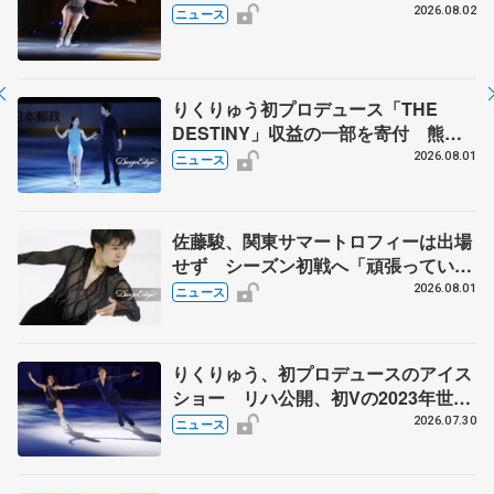
計4公演で延べ約１万8千人動員、三浦
2026.08.02
ニュース
璃来さん感極まる
りくりゅう初プロデュース「THE
DESTINY」収益の一部を寄付 熊本
地震、被災者支援
2026.08.01
ニュース
佐藤駿、関東サマートロフィーは出場
せず シーズン初戦へ「頑張っていき
ます」
2026.08.01
ニュース
りくりゅう、初プロデュースのアイス
ショー リハ公開、初Vの2023年世界
選手権のSP披露 ハゼボロ、チョク
2026.07.30
ニュース
ベイら豪華メンバーが来日