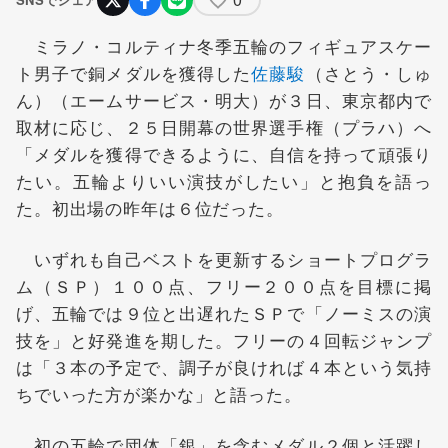
ミラノ・コルティナ冬季五輪のフィギュアスケー
ト男子で銅メダルを獲得した
佐藤駿
（さとう・しゅ
ん）（エームサービス・明大）が３日、東京都内で
取材に応じ、２５日開幕の世界選手権（プラハ）へ
「メダルを獲得できるように、自信を持って頑張り
たい。五輪よりいい演技がしたい」と抱負を語っ
た。初出場の昨年は６位だった。
いずれも自己ベストを更新するショートプログラ
ム（ＳＰ）１００点、フリー２００点を目標に掲
げ、五輪では９位と出遅れたＳＰで「ノーミスの演
技を」と好発進を期した。フリーの４回転ジャンプ
は「３本の予定で、調子が良ければ４本という気持
ちでいった方が楽かな」と語った。
初の五輪で団体「銀」を含むメダル２個と活躍し