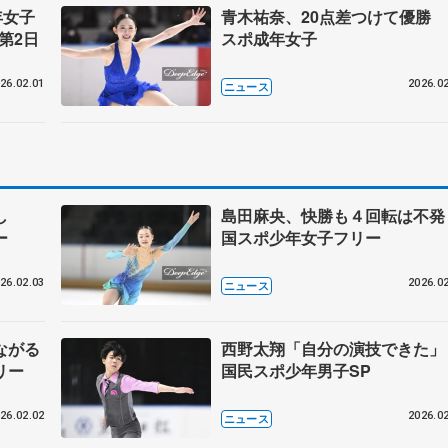
年女子
青木祐奈、20点差つけて優勝 
第2日
スポ成年女子
26.02.01
2026.02
ニュース
し
島田麻央、快勝も４回転は不
ー
国スポ少年女子フリー
26.02.03
2026.02
ニュース
ながる
西野太翔「自分の演技できた
リー
国民スポ少年男子SP
26.02.02
2026.02
ニュース