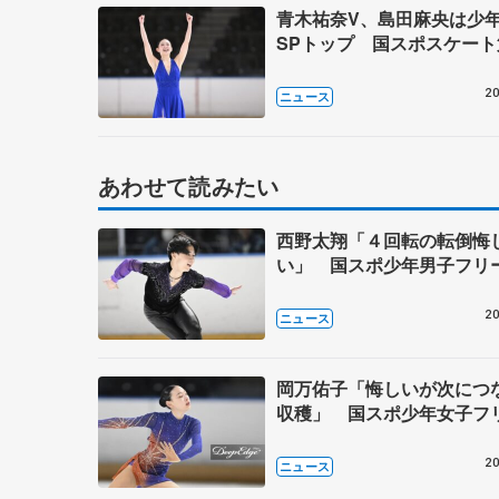
青木祐奈V、島田麻央は少
SPトップ 国スポスケート
20
ニュース
あわせて読みたい
西野太翔「４回転の転倒悔
い」 国スポ少年男子フリ
20
ニュース
岡万佑子「悔しいが次につ
収穫」 国スポ少年女子フ
20
ニュース