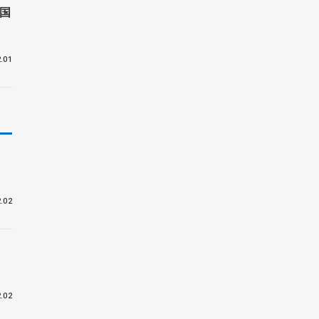
国
.01
発
.02
」
.02