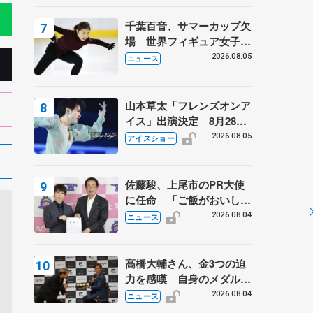
千葉百音、サマーカップ欠
場 世界フィギュア女子2
位
2026.08.05
ニュース
山本草太「フレンズオンア
イス」出演決定 8月28日
（金）2公演のみ 荒川静
2026.08.05
アイスショー
香さんプロデュース、20
周年のアイスショー
佐藤駿、上尾市のPR大使
に任命 「ご飯がおいし
く、住みやすいのが魅力」
2026.08.04
ニュース
高橋大輔さん、金3つの迫
力を感嘆 自身のメダルは
「どちらに？」 〝リス兄
2026.08.04
ニュース
弟〟オリンピック3連覇の