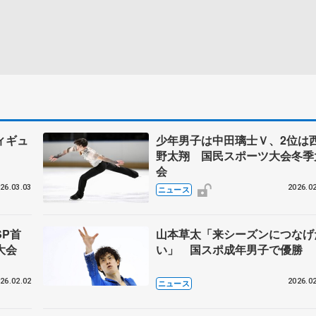
ィギュ
少年男子は中田璃士Ｖ、2位は
野太翔 国民スポーツ大会冬季
会
26.03.03
2026.02
ニュース
P首
山本草太「来シーズンにつなげ
大会
い」 国スポ成年男子で優勝
26.02.02
2026.02
ニュース