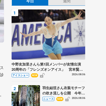
今日
週間
中野友加里さんら第1回メンバーが友情出演
ス
20周年の「フレンズオンアイス」 宮本賢二
診
さん、有川梨絵さん、田村岳斗さんも
2026.08.06
アイスショー
NEW
羽生結弦さん衣装モチーフ
の吹き流しを公開 今年は
。
「春よ、来い」、仙台の瑞
2026.08.06
ニュース
NEW
鳳殿