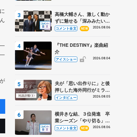
に
高橋大輔さん、激しく動か
ん
ずに魅せる「深みみたいな
ものは出てきている？」
2026.08.06
コメント全文
NEW
〝兄さん〟と慕うレジェン
ド野村忠宏さんと和気あい
一
『THE DESTINY』楽曲紹
あい
介
一
2026.08.04
アイスショー
が
夫が「思い出作りに」と後
押しした海外同行がミラノ
まで… 繁華街のリンクで
2026.08.05
インタビュー
は不良のお兄さんも味方
に 小林芳子さんが振り返
横井きな結、３位発進 卒
るスケート人生
業シーズン「やり切る」
【みなとアクルス杯SP】
2026.08.06
コメント全文
NEW