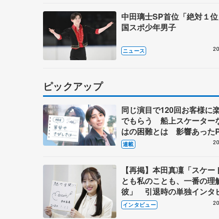
中田璃士SP首位「絶対１
国スポ少年男子
20
ニュース
ピックアップ
同じ演目で120回お客様に
でもらう 船上スケーター
はの困難とは 影響あったP
キャプテン松永さんの存在
20
連載
【再掲】本田真凜「スケー
とも私のことも、一番の理
彼」 引退時の単独インタ
で語った競技人生や家族、
20
インタビュー
これからの夢…