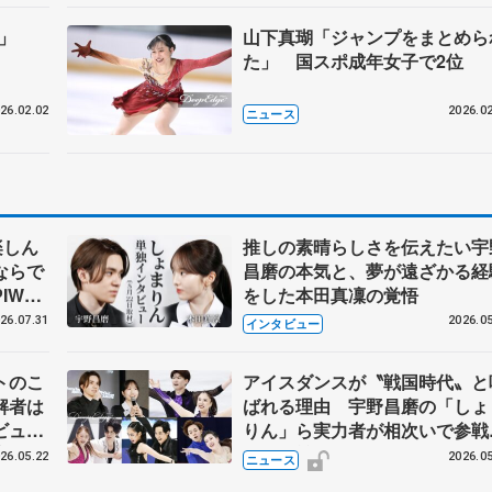
位」
山下真瑚「ジャンプをまとめら
た」 国スポ成年女子で2位
26.02.02
2026.02
ニュース
楽しん
推しの素晴らしさを伝えたい宇
ならで
昌磨の本気と、夢が遠ざかる経
IW前
をした本田真凜の覚悟
26.07.31
2026.05
インタビュー
トのこ
アイスダンスが〝戦国時代〟と
解者は
ばれる理由 宇野昌磨の「しょ
ビュー
りん」ら実力者が相次いで参
恋人、
国内の競争激化
26.05.22
2026.05
ニュース