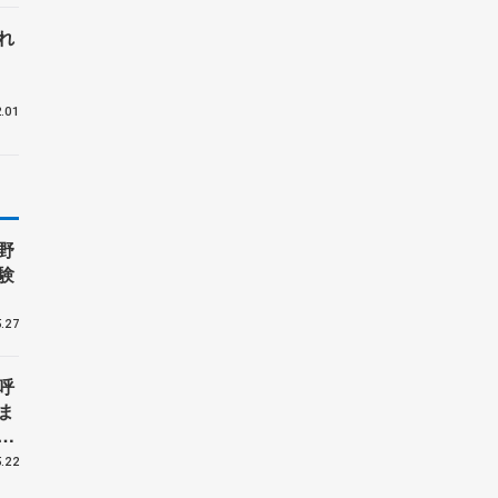
れ
.01
野
験
.27
呼
ま
戦
.22