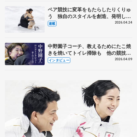
ペア競技に変革をもたらしたりくりゅ
う 独自のスタイルを創造、発明した
【引退発表後②】
2026.04.24
連載
中野園子コーチ、教えるためにたこ焼
きを焼いてトイレ掃除も 他の競技に
も通用するという坂本花織の筋肉
2026.04.09
インタビュー