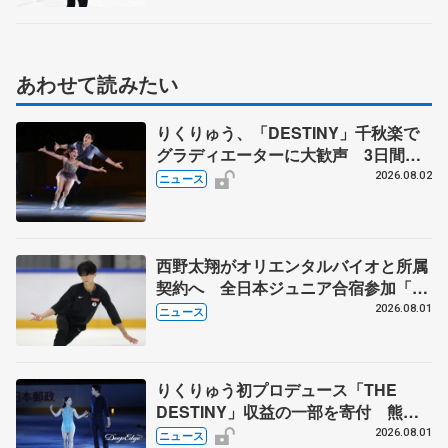
あわせて読みたい
りくりゅう、「DESTINY」千秋楽で
グラディエーターに大歓声 3日間の
計4公演で延べ約１万8千人動員、三浦
2026.08.02
ニュース
璃来さん感極まる
西野太翔がオリエンタルバイオと所属
契約へ 全日本ジュニア合宿参加「結
果残していかないと」 講師はジェー
2026.08.01
ニュース
ソン・ブラウン、岡万佑子は助言感謝
りくりゅう初プロデュース「THE
DESTINY」収益の一部を寄付 熊本
地震、被災者支援
2026.08.01
ニュース