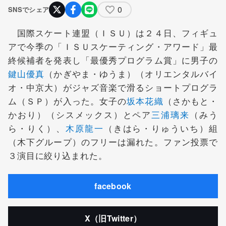
0
SNSでシェア
国際スケート連盟（ＩＳＵ）は２４日、フィギュ
アで今季の「ＩＳＵスケーティング・アワード」最
終候補者を発表し「最優秀プログラム賞」に男子の
鍵山優真
（かぎやま・ゆうま）（オリエンタルバイ
オ・中京大）がジャズ音楽で滑るショートプログラ
ム（ＳＰ）が入った。女子の
坂本花織
（さかもと・
かおり）（シスメックス）とペア
三浦璃来
（みう
ら・りく）、
木原龍一
（きはら・りゅういち）組
（木下グループ）のフリーは漏れた。ファン投票で
３演目に絞り込まれた。
facebook
X（旧Twitter）