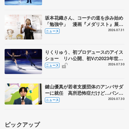
坂本花織さん、コーチの道を歩み始め
「勉強中」 漫画『メダリスト』展覧
会で子どもたちにエール
2026.07.31
ニュース
りくりゅう、初プロデュースのアイス
ショー リハ公開、初Vの2023年世界
選手権のSP披露 ハゼボロ、チョク
2026.07.30
ニュース
ベイら豪華メンバーが来日
鍵山優真が若者支援団体のアンバサダ
ーに就任 高所恐怖症だけど…バンジ
ージャンプに挑戦も？
2026.07.30
ニュース
ピックアップ