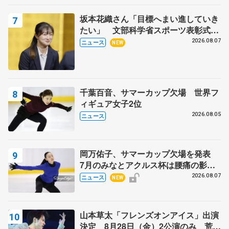
坂本花織さん「目標へまい進していき
たい」 文部科学省スポーツ表彰式で
代表謝辞
2026.08.07
ニュース
NEW
千葉百音、サマーカップ欠場 世界フ
ィギュア女子2位
2026.08.05
ニュース
岡万佑子、サマーカップ欠場を発表
7月のみなとアクルス杯は腰痛の影響
で
2026.08.07
ニュース
NEW
山本草太「フレンズオンアイス」出演
決定 8月28日（金）2公演のみ 荒川