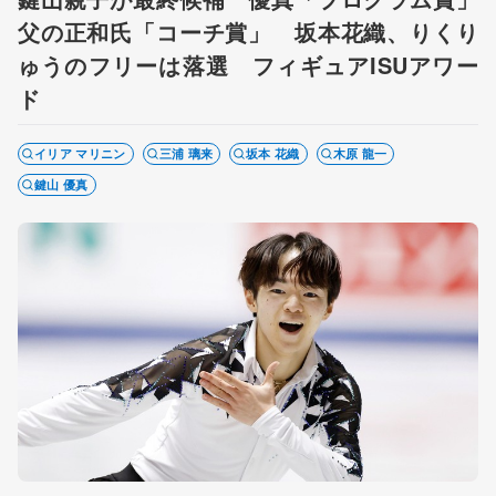
父の正和氏「コーチ賞」 坂本花織、りくり
ゅうのフリーは落選 フィギュアISUアワー
ド
イリア マリニン
三浦 璃来
坂本 花織
木原 龍一
鍵山 優真