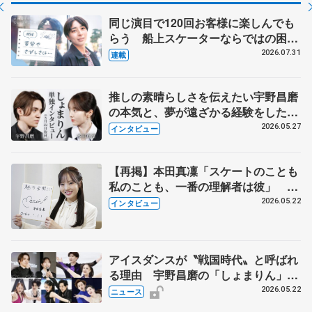
同じ演目で120回お客様に楽しんでも
らう 船上スケーターならではの困難
とは 影響あったPIW前キャプテン松
2026.07.31
連載
永さんの存在
推しの素晴らしさを伝えたい宇野昌磨
の本気と、夢が遠ざかる経験をした本
田真凜の覚悟
2026.05.27
インタビュー
【再掲】本田真凜「スケートのことも
私のことも、一番の理解者は彼」 引
退時の単独インタビューで語った競技
2026.05.22
インタビュー
人生や家族、恋人、これからの夢…
アイスダンスが〝戦国時代〟と呼ばれ
る理由 宇野昌磨の「しょまりん」ら
実力者が相次いで参戦 国内の競争激
2026.05.22
ニュース
化