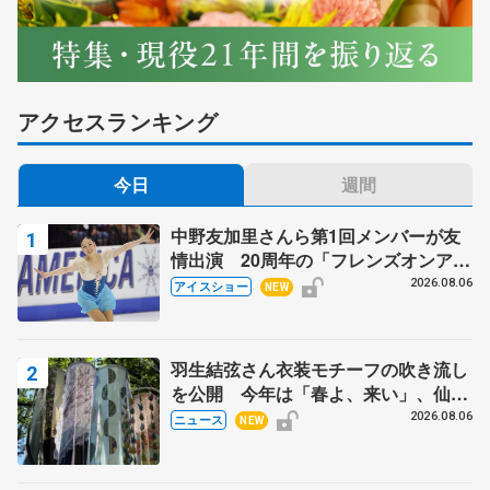
アクセスランキング
今日
週間
中野友加里さんら第1回メンバーが友
情出演 20周年の「フレンズオンアイ
ス」 宮本賢二さん、有川梨絵さん、
2026.08.06
アイスショー
NEW
田村岳斗さんも
羽生結弦さん衣装モチーフの吹き流し
を公開 今年は「春よ、来い」、仙台
の瑞鳳殿
2026.08.06
ニュース
NEW