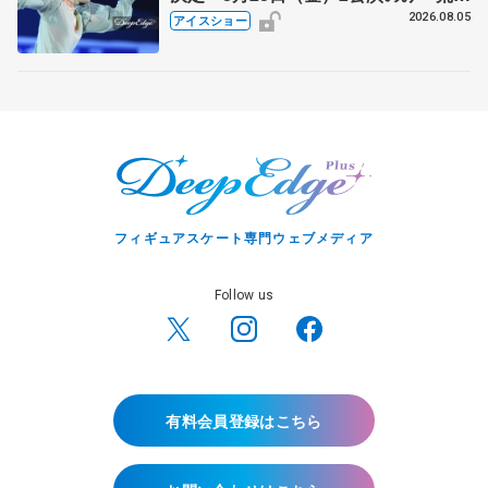
静香さんプロデュース、20周年のアイ
2026.08.05
アイスショー
スショー
フィギュアスケート専門ウェブメディア
Follow us
有料会員登録はこちら