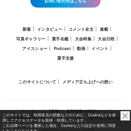
お問い合わせはこちら
新着
インタビュー
コメント全文
連載
写真ギャラリー
選手名鑑
大会特集
大会日程
アイスショー
Podcast
動画
イベント
選手支援
このサイトについて
メディア立ち上げへの想い
サイトポリシー
利用規約
利用者情報の外部送信について
このサイトでは、利用状況の把握などのために、Cookieなどを使
特定商取引法に基づく表示について
Deep Edge
一般社団法人共同通信社
用してアクセスデータを取得・利用しています。
これ以降ページを遷移した場合、Cookieなどの設定や使用に同意
したことになります。
Copy Right © KYODO NEWS All RIGHTS RESERVED.