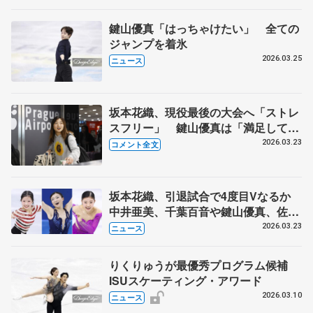
鍵山優真「はっちゃけたい」 全ての
ジャンプを着氷
2026.03.25
ニュース
坂本花織、現役最後の大会へ「ストレ
スフリー」 鍵山優真は「満足して終
われればいい」【世界選手権現地入
2026.03.23
コメント全文
り】
坂本花織、引退試合で4度目Vなるか
中井亜美、千葉百音や鍵山優真、佐藤
駿らも期待 世界フィギュア25日開幕
2026.03.23
ニュース
りくりゅうが最優秀プログラム候補
ISUスケーティング・アワード
2026.03.10
ニュース