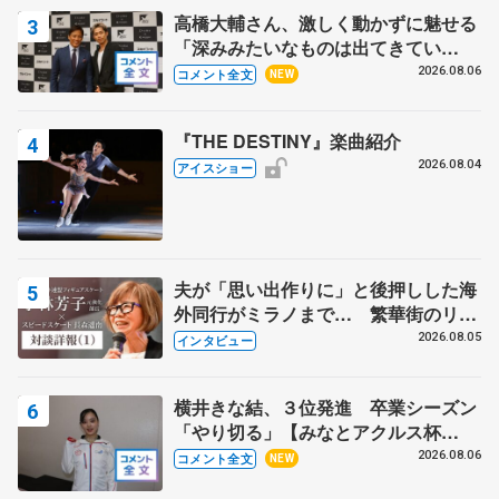
高橋大輔さん、激しく動かずに魅せる
「深みみたいなものは出てきてい
る？」 〝兄さん〟と慕うレジェンド
2026.08.06
コメント全文
NEW
野村忠宏さんと和気あいあい
『THE DESTINY』楽曲紹介
2026.08.04
アイスショー
夫が「思い出作りに」と後押しした海
外同行がミラノまで… 繁華街のリン
クでは不良のお兄さんも味方に 小林
2026.08.05
インタビュー
芳子さんが振り返るスケート人生
横井きな結、３位発進 卒業シーズン
「やり切る」【みなとアクルス杯
SP】
2026.08.06
コメント全文
NEW