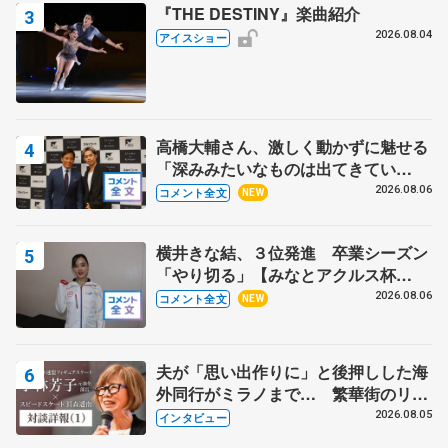
『THE DESTINY』楽曲紹介
2026.08.04
アイスショー
高橋大輔さん、激しく動かずに魅せる
「深みみたいなものは出てきてい
る？」 〝兄さん〟と慕うレジェンド
2026.08.06
コメント全文
NEW
野村忠宏さんと和気あいあい
横井きな結、３位発進 卒業シーズン
「やり切る」【みなとアクルス杯
SP】
2026.08.06
コメント全文
NEW
夫が「思い出作りに」と後押しした海
外同行がミラノまで… 繁華街のリン
クでは不良のお兄さんも味方に 小林
2026.08.05
インタビュー
芳子さんが振り返るスケート人生