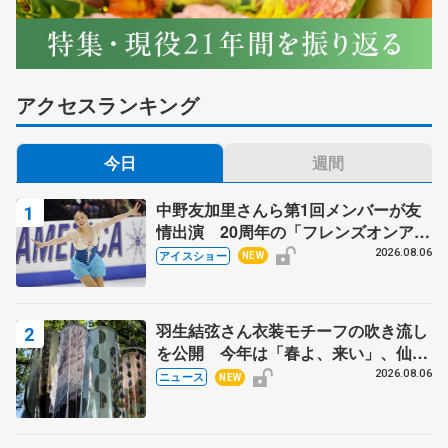
アクセスランキング
今日
週間
中野友加里さんら第1回メンバーが友
情出演 20周年の「フレンズオンアイ
ス」 宮本賢二さん、有川梨絵さん、
2026.08.06
アイスショー
NEW
田村岳斗さんも
羽生結弦さん衣装モチーフの吹き流し
を公開 今年は「春よ、来い」、仙台
の瑞鳳殿
2026.08.06
ニュース
NEW