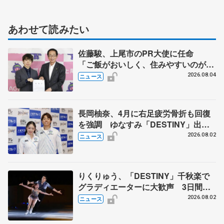
あわせて読みたい
佐藤駿、上尾市のPR大使に任命
「ご飯がおいしく、住みやすいのが魅
力」
2026.08.04
ニュース
長岡柚奈、4月に右足疲労骨折も回復
を強調 ゆなすみ「DESTINY」出
演、森口澄士「力を合わせて」
2026.08.02
ニュース
りくりゅう、「DESTINY」千秋楽で
グラディエーターに大歓声 3日間の
計4公演で延べ約１万8千人動員、三浦
2026.08.02
ニュース
璃来さん感極まる