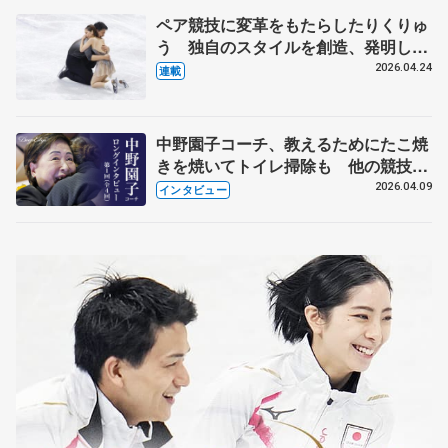
ペア競技に変革をもたらしたりくりゅ
う 独自のスタイルを創造、発明した
【引退発表後②】
2026.04.24
連載
中野園子コーチ、教えるためにたこ焼
きを焼いてトイレ掃除も 他の競技に
も通用するという坂本花織の筋肉
2026.04.09
インタビュー