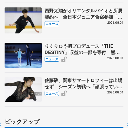
西野太翔がオリエンタルバイオと所属
契約へ 全日本ジュニア合宿参加「結
果残していかないと」 講師はジェー
2026.08.01
ニュース
ソン・ブラウン、岡万佑子は助言感謝
りくりゅう初プロデュース「THE
DESTINY」収益の一部を寄付 熊本
地震、被災者支援
2026.08.01
ニュース
佐藤駿、関東サマートロフィーは出場
せず シーズン初戦へ「頑張っていき
ます」
2026.08.01
ニュース
ピックアップ