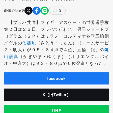
0
SNSでシェア
【プラハ共同】フィギュアスケートの世界選手権
第２日は２６日、プラハで行われ、男子ショートプ
ログラム（ＳＰ）はミラノ・コルティナ冬季五輪銅
メダルの
佐藤駿
（さとう・しゅん）（エームサービ
ス・明大）が９５・８４点で４位、五輪「銀」の
鍵
山優真
（かぎやま・ゆうま）（オリエンタルバイ
オ・中京大）は９３・８０点で６位発進となった。
facebook
X（旧Twitter）
LINE