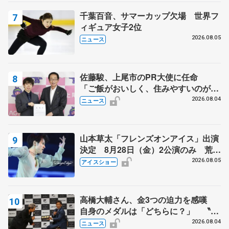
千葉百音、サマーカップ欠場 世界フ
ィギュア女子2位
2026.08.05
ニュース
佐藤駿、上尾市のPR大使に任命
「ご飯がおいしく、住みやすいのが魅
力」
2026.08.04
ニュース
山本草太「フレンズオンアイス」出演
決定 8月28日（金）2公演のみ 荒川
静香さんプロデュース、20周年のアイ
2026.08.05
アイスショー
スショー
高橋大輔さん、金3つの迫力を感嘆
自身のメダルは「どちらに？」 〝リ
ス兄弟〟オリンピック3連覇の野村忠
2026.08.04
ニュース