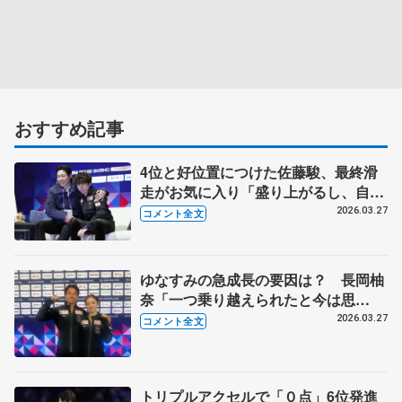
おすすめ記事
4位と好位置につけた佐藤駿、最終滑
走がお気に入り「盛り上がるし、自分
もよりうれしさが増す」【世界フィギ
2026.03.27
コメント全文
ュア男子SP】
ゆなすみの急成長の要因は？ 長岡柚
奈「一つ乗り越えられたと今は思
う」 【世界フィギュア･ペアフリ
2026.03.27
コメント全文
ー】
トリプルアクセルで「０点」6位発進