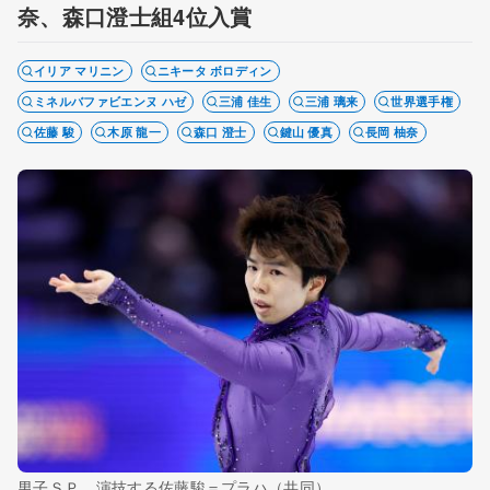
奈、森口澄士組4位入賞
イリア マリニン
ニキータ ボロディン
ミネルバファビエンヌ ハゼ
三浦 佳生
三浦 璃来
世界選手権
佐藤 駿
木原 龍一
森口 澄士
鍵山 優真
長岡 柚奈
男子ＳＰ 演技する佐藤駿＝プラハ（共同）