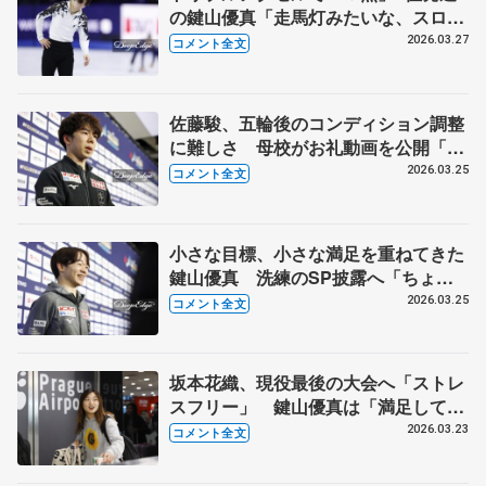
の鍵山優真「走馬灯みたいな、スロー
モーションな、ふわぁ、みたいな感
2026.03.27
コメント全文
じ」【世界フィギュア男子SP】
佐藤駿、五輪後のコンディション調整
に難しさ 母校がお礼動画を公開「届
いて良かった」 【世界フィギュア公
2026.03.25
コメント全文
式練習】
小さな目標、小さな満足を重ねてきた
鍵山優真 洗練のSP披露へ「ちょっ
とアレンジを加えて…」 【世界フィギ
2026.03.25
コメント全文
ュア公式練習】
坂本花織、現役最後の大会へ「ストレ
スフリー」 鍵山優真は「満足して終
われればいい」【世界選手権現地入
2026.03.23
コメント全文
り】