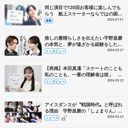
同じ演目で120回お客様に楽しんでも
らう 船上スケーターならではの困難
とは 影響あったPIW前キャプテン松
2026.07.31
連載
永さんの存在
推しの素晴らしさを伝えたい宇野昌磨
の本気と、夢が遠ざかる経験をした本
田真凜の覚悟
2026.05.27
インタビュー
【再掲】本田真凜「スケートのことも
私のことも、一番の理解者は彼」 引
退時の単独インタビューで語った競技
2026.05.22
インタビュー
人生や家族、恋人、これからの夢…
アイスダンスが〝戦国時代〟と呼ばれ
る理由 宇野昌磨の「しょまりん」ら
実力者が相次いで参戦 国内の競争激
2026.05.22
ニュース
化