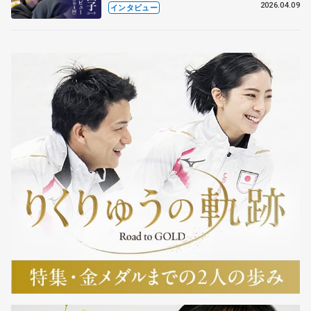
も通用するという坂本花織の筋肉
2026.04.09
インタビュー