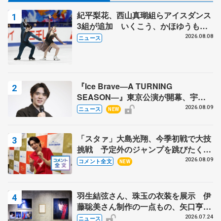
紀平梨花、西山真瑚組らアイスダンス
3組が追加 いくこう、かほゆうも、
木下グループ杯
2026.08.08
ニュース
『Ice Brave―A TURNING
SEASON―』東京公演が開幕、宇野
昌磨の『Ice Brave』にかける思いを
2026.08.09
ニュース
NEW
知る記事 5選
「スタァ」大島光翔、今季初戦で大技
挑戦 予定外のジャンプを跳びたくな
った理由とは… 【関東サマートロフ
2026.08.09
コメント全文
NEW
ィー男子ショート】
羽生結弦さん、珠玉の衣装を展示 伊
藤聡美さん制作の一点もの、矢口亨さ
んが撮影
2026.07.24
ニュース