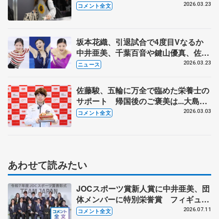
われればいい」【世界選手権現地入
2026.03.23
コメント全文
り】
坂本花織、引退試合で4度目Vなるか
中井亜美、千葉百音や鍵山優真、佐藤
駿らも期待 世界フィギュア25日開幕
2026.03.23
ニュース
佐藤駿、五輪に万全で臨めた栄養士の
サポート 帰国後のご褒美は...大島光
翔と 【エームサービス社員交流会】
2026.03.03
コメント全文
あわせて読みたい
JOCスポーツ賞新人賞に中井亜美、団
体メンバーに特別栄誉賞 フィギュア
スケートに別のスポーツを組み合わせ
2026.07.11
コメント全文