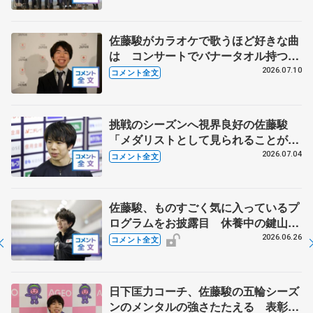
るなら？ 【JOCスポーツ賞表彰
式】
佐藤駿がカラオケで歌うほど好きな曲
は コンサートでバナータオル持つ観
客に感謝 【オリンピックコンサー
2026.07.10
コメント全文
ト】
挑戦のシーズンへ視界良好の佐藤駿
「メダリストとして見られることが自
信につながる」【全日本シニア強化合
2026.07.04
コメント全文
宿】
佐藤駿、ものすごく気に入っているプ
ログラムをお披露目 休養中の鍵山優
真と話していることは 【ドリーム・
2026.06.26
コメント全文
オン・アイス2026】
日下匡力コーチ、佐藤駿の五輪シーズ
ンのメンタルの強さたたえる 表彰式