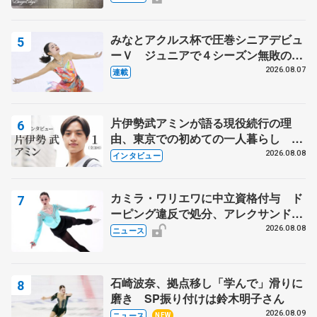
みなとアクルス杯で圧巻シニアデビュ
ーＶ ジュニアで４シーズン無敗の島
田麻央
2026.08.07
連載
片伊勢武アミンが語る現役続行の理
由、東京での初めての一人暮らし 注
目スケーターの「今」に迫る
2026.08.08
インタビュー
カミラ・ワリエワに中立資格付与 ド
ーピング違反で処分、アレクサンド
ラ・イグナトワも
2026.08.08
ニュース
石崎波奈、拠点移し「学んで」滑りに
磨き SP振り付けは鈴木明子さん
2026.08.09
ニュース
NEW