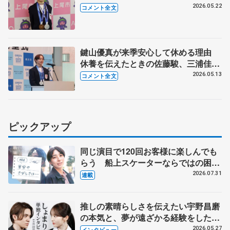
に2人で出席 【上尾市栄誉賞】
2026.05.22
コメント全文
鍵山優真が来季安心して休める理由
休養を伝えたときの佐藤駿、三浦佳生
の反応は 【横浜市スポーツ栄誉賞・
2026.05.13
コメント全文
神奈川県知事の表敬訪問】
ピックアップ
同じ演目で120回お客様に楽しんでも
らう 船上スケーターならではの困難
とは 影響あったPIW前キャプテン松
2026.07.31
連載
永さんの存在
推しの素晴らしさを伝えたい宇野昌磨
の本気と、夢が遠ざかる経験をした本
田真凜の覚悟
2026.05.27
インタビュー