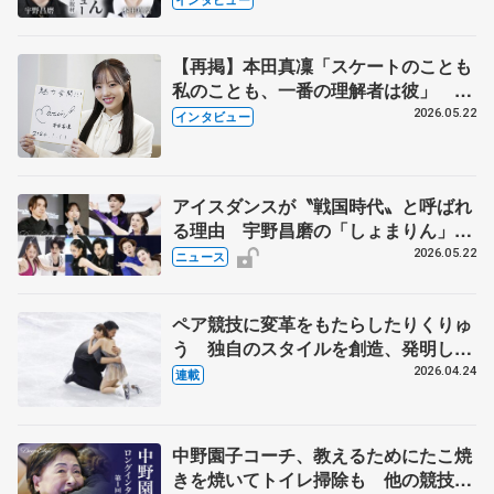
【再掲】本田真凜「スケートのことも
私のことも、一番の理解者は彼」 引
退時の単独インタビューで語った競技
2026.05.22
インタビュー
人生や家族、恋人、これからの夢…
アイスダンスが〝戦国時代〟と呼ばれ
る理由 宇野昌磨の「しょまりん」ら
実力者が相次いで参戦 国内の競争激
2026.05.22
ニュース
化
ペア競技に変革をもたらしたりくりゅ
う 独自のスタイルを創造、発明した
【引退発表後②】
2026.04.24
連載
中野園子コーチ、教えるためにたこ焼
きを焼いてトイレ掃除も 他の競技に