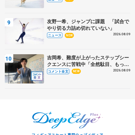
友野一希、ジャンプに課題 「試合で
やり切る力詰め切れていない」
2026.08.09
ニュース
NEW
吉岡希、難度が上がったステップシー
クエンスに苦戦中「全然駄目、もっと
いいエッジで踏めるようにしたいな」
2026.08.09
コメント全文
NEW
【サマーカップ男子SP】
フィギュアスケート専門ウェブメディア