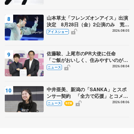
山本草太「フレンズオンアイス」出演
決定 8月28日（金）2公演のみ 荒川
静香さんプロデュース、20周年のアイ
2026.08.05
アイスショー
スショー
佐藤駿、上尾市のPR大使に任命
「ご飯がおいしく、住みやすいのが魅
力」
2026.08.04
ニュース
中井亜美、新潟の「SANKA」とスポ
ンサー契約 「全力で応援」とコメン
ト
2026.08.06
ニュース
NEW