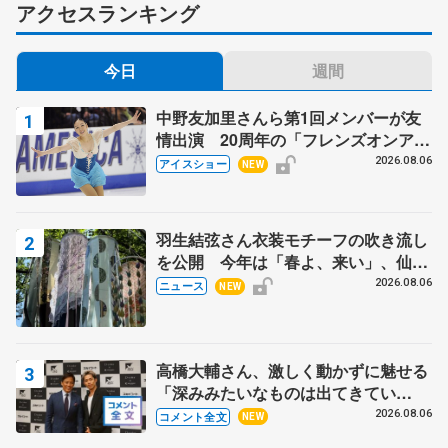
アクセスランキング
今日
週間
中野友加里さんら第1回メンバーが友
情出演 20周年の「フレンズオンアイ
ス」 宮本賢二さん、有川梨絵さん、
2026.08.06
アイスショー
NEW
田村岳斗さんも
羽生結弦さん衣装モチーフの吹き流し
を公開 今年は「春よ、来い」、仙台
の瑞鳳殿
2026.08.06
ニュース
NEW
高橋大輔さん、激しく動かずに魅せる
「深みみたいなものは出てきてい
る？」 〝兄さん〟と慕うレジェンド
2026.08.06
コメント全文
NEW
野村忠宏さんと和気あいあい