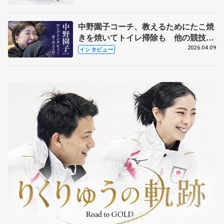
中野園子コーチ、教えるためにたこ焼
きを焼いてトイレ掃除も 他の競技に
も通用するという坂本花織の筋肉
2026.04.09
インタビュー