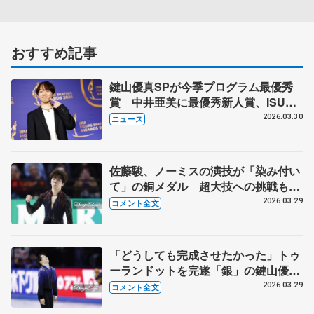
おすすめ記事
鍵山優真SPが今季プログラム最優秀
賞 中井亜美に最優秀新人賞、ISUス
ケーティング・アワード
2026.03.30
ニュース
佐藤駿、ノーミスの演技が「染み付い
て」の銅メダル 超大技への挑戦も視
野に来季へ「やりたい気持ちはすごく
2026.03.29
コメント全文
高い」【世界フィギュア男子フリー】
「どうしても完成させたかった」トゥ
ーランドットを完遂「銀」の鍵山優
真 「正直、4年後は…」【世界フィ
2026.03.29
コメント全文
ギュア男子フリー】