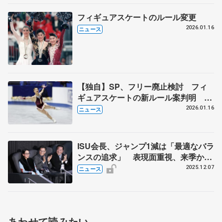
フィギュアスケートのルール変更
2026.01.16
ニュース
【独自】SP、フリー廃止検討 フィ
ギュアスケートの新ルール案判明 27
～28年シーズンからTPとAP導入へ
2026.01.16
ニュース
ISU、競技日程も改革
ISU会長、ジャンプ1減は「最適なバラ
ンスの追求」 表現面重視、来季から
ルール変更 浅田真央さんは「次世代
2025.12.07
ニュース
のスケーターに大きな刺激を与えた」
あわせて読みたい