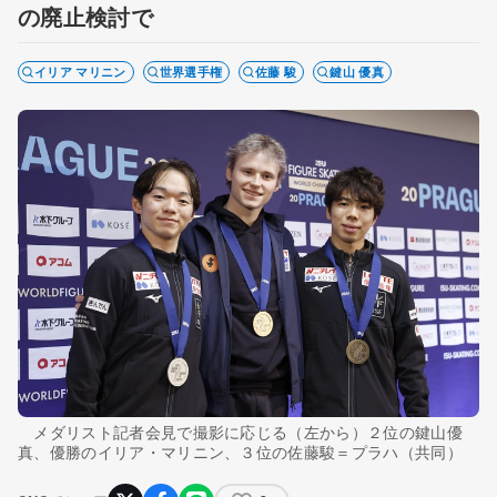
の廃止検討で
イリア マリニン
世界選手権
佐藤 駿
鍵山 優真
メダリスト記者会見で撮影に応じる（左から）２位の鍵山優
真、優勝のイリア・マリニン、３位の佐藤駿＝プラハ（共同）