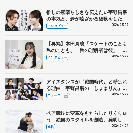
永さんの存在
推しの素晴らしさを伝えたい宇野昌磨
の本気と、夢が遠ざかる経験をした本
田真凜の覚悟
2026.05.27
インタビュー
【再掲】本田真凜「スケートのことも
私のことも、一番の理解者は彼」 引
退時の単独インタビューで語った競技
2026.05.22
インタビュー
人生や家族、恋人、これからの夢…
アイスダンスが〝戦国時代〟と呼ばれ
る理由 宇野昌磨の「しょまりん」ら
実力者が相次いで参戦 国内の競争激
2026.05.22
ニュース
化
ペア競技に変革をもたらしたりくりゅ
う 独自のスタイルを創造、発明した
【引退発表後②】
2026.04.24
連載