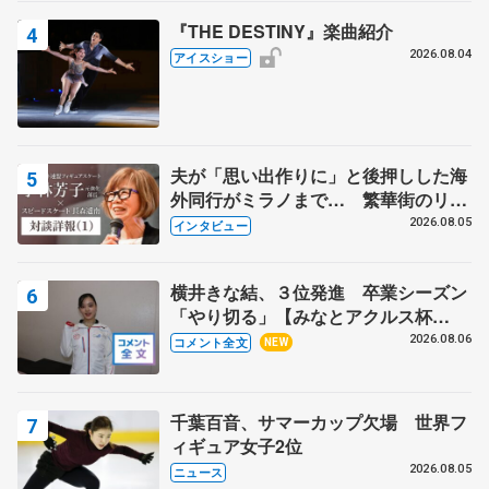
『THE DESTINY』楽曲紹介
2026.08.04
アイスショー
夫が「思い出作りに」と後押しした海
外同行がミラノまで… 繁華街のリン
クでは不良のお兄さんも味方に 小林
2026.08.05
インタビュー
芳子さんが振り返るスケート人生
横井きな結、３位発進 卒業シーズン
「やり切る」【みなとアクルス杯
SP】
2026.08.06
コメント全文
NEW
千葉百音、サマーカップ欠場 世界フ
ィギュア女子2位
2026.08.05
ニュース