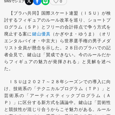
0
SNSでシェア
【プラハ共同】国際スケート連盟（ＩＳＵ）が検
討するフィギュアのルール改革を巡り、ショートプ
ログラム（ＳＰ）とフリーの合計得点で争う方式を
廃止する案に
鍵山優真
（かぎやま・ゆうま）（オリ
エンタルバイオ・中京大）ら世界選手権の男子メダ
リスト全員が懸念を示した。２８日のプラハでの記
者会見で、鍵山は「賛成できない。今のルールだか
らフィギュアの魅力が発揮される」と見解を述べ
た。
ＩＳＵは２０２７～２８年シーズンでの導入に向
け、技術系の「テクニカルプログラム（ＴＰ）」と
芸術系の「アーティスティックプログラム（Ａ
Ｐ）」に区分する新方式を議論中。鍵山は「芸術性
と競技性が混じり合うからこそ魅力がある。ルール