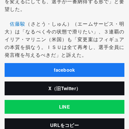
を変えるにしても、選手が一番納得する形で」と要
望した。
佐藤駿
（さとう・しゅん）（エームサービス・明
大）は「なるべく今の状態で滑りたい」、３連覇の
イリア・マリニン（米国）も「変更案はフィギュア
の本質を損なう。ＩＳＵは全て再考し、選手全員に
発言権を与えるべきだ」と訴えた。
facebook
X（旧Twitter）
LINE
URLをコピー