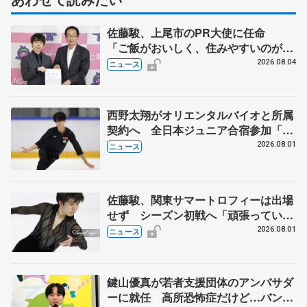
佐藤駿、上尾市のPR大使に任命
「ご飯がおいしく、住みやすいのが魅
力」
2026.08.04
ニュース
西野太翔がオリエンタルバイオと所属
契約へ 全日本ジュニア合宿参加「結
果残していかないと」 講師はジェー
2026.08.01
ニュース
ソン・ブラウン、岡万佑子は助言感謝
佐藤駿、関東サマートロフィーは出場
せず シーズン初戦へ「頑張っていき
ます」
2026.08.01
ニュース
鍵山優真が若者支援団体のアンバサダ
ーに就任 高所恐怖症だけど…バンジ