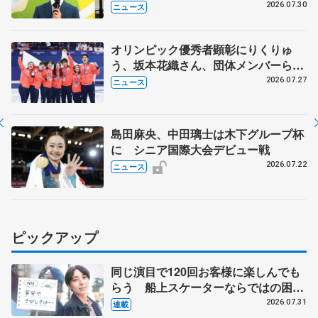
ージャンプに挑戦も？
2026.07.30
ニュース
オリンピック優秀者顕彰にりくりゅ
う、坂本花織さん、団体メンバーら
8月7日に文科省が表彰式、ブルーノ・
2026.07.27
ニュース
マルコット、中野園子らコーチも
島田麻央、中田璃士は木下グループ杯
に シニア国際大会デビュー戦
2026.07.22
ニュース
ピックアップ
同じ演目で120回お客様に楽しんでも
らう 船上スケーターならではの困難
とは 影響あったPIW前キャプテン松
2026.07.31
連載