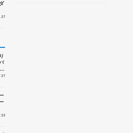
ダ
ルーノ・マルコット、中野
園子らコーチも
.27
り
バ
、
子
.27
ー
ー
.22