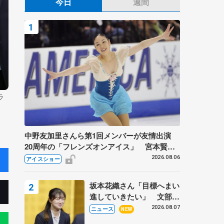
今日
週間
ラ
中野友加里さんら第1回メンバーが友情出演
20周年の「フレンズオンアイス」 宮本賢二
さん、有川梨絵さん、田村岳斗さんも
2026.08.06
アイスショー
坂本花織さん「目標へまい
進していきたい」 文部科
学省スポーツ表彰式で代表
2026.08.07
ニュース
NEW
謝辞