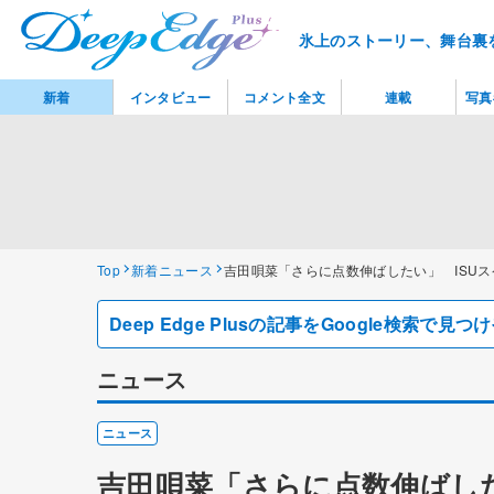
氷上のストーリー、舞台裏
新着
インタビュー
コメント全文
連載
写真
Top
新着ニュース
吉田唄菜「さらに点数伸ばしたい」 ISU
Deep Edge Plusの記事をGoogle検索で
ニュース
ニュース
吉田唄菜「さらに点数伸ばし