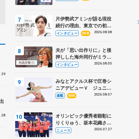
プに 島田麻央はたくさん
試合に出て国際大会へ【文
部科学省スポーツ表彰
片伊勢武アミンが語る現役
式】
続行の理由、東京での初め
ての一人暮らし 注目スケ
2026.08.08
インタビュー
NEW
ーターの「今」に迫る
夫が「思い出作りに」と後
」
押しした海外同行がミラノ
まで… 繁華街のリンクで
2026.08.05
インタビュー
は不良のお兄さんも味方
.29
に 小林芳子さんが振り返
みなとアクルス杯で圧巻シ
るスケート人生
ニアデビューＶ ジュニア
で４シーズン無敗の島田麻
2026.08.07
連載
NEW
出
央
オリンピック優秀者顕彰に
.28
りくりゅう、坂本花織さ
ん、団体メンバーら 8月
2026.07.27
ニュース
7日に文科省が表彰式、ブ