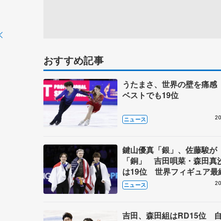
おすすめ記事
うたまさ、世界の壁を痛感
ベストでも19位
20
ニュース
鍵山優真「銀」、佐藤駿が
「銅」 吉田唄菜・森田真
は19位 世界フィギュア最
20
ニュース
吉田、森田組はRD15位 