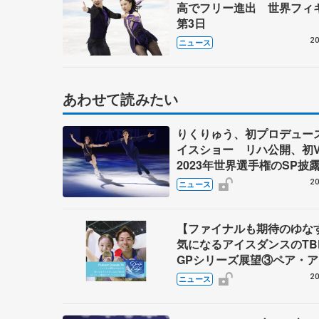
高でフリー進出 世界フィ
第3日
20
ニュース
あわせて読みたい
りくりゅう、初プロデュー
イスショー リハ公開、初
2023年世界選手権のSP披
ゼボロ、チョクベイら豪華
20
ニュース
ーが来日
【ファイナルも期待のゆ
気になるアイスダンスのT
GPシリーズ展望③ペア・
ダンス編】 ポッドキャスト
20
ニュース
を配信