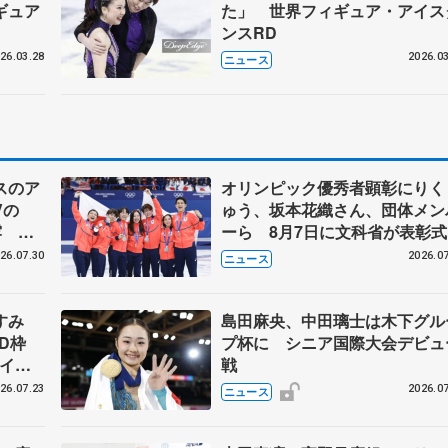
ギュア
た」 世界フィギュア・アイス
ンスRD
26.03.28
2026.03
ニュース
スのア
オリンピック優秀者顕彰にりく
Vの
ゅう、坂本花織さん、団体メン
露 ハ
ーら 8月7日に文科省が表彰式
メンバ
ブルーノ・マルコット、中野園
26.07.30
2026.07
ニュース
らコーチも
なすみ
島田麻央、中田璃士は木下グル
BD枠
プ杯に シニア国際大会デビュ
アイス
戦
#74
26.07.23
2026.07
ニュース