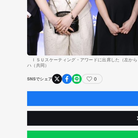
ＩＳＵスケーティング・アワードに出席した（左から
ハ（共同）
0
SNSでシェア