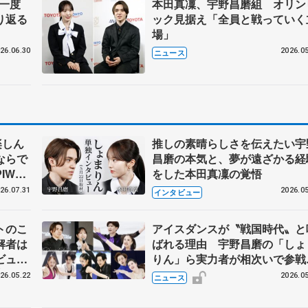
に一度
本田真凜、宇野昌磨組 オリン
り返る
ック見据え「全員と戦っていく
場」
26.06.30
2026.05
ニュース
楽しん
推しの素晴らしさを伝えたい宇
ならで
昌磨の本気と、夢が遠ざかる経
IW前
をした本田真凜の覚悟
26.07.31
2026.05
インタビュー
トのこ
アイスダンスが〝戦国時代〟と
解者は
ばれる理由 宇野昌磨の「しょ
ビュー
りん」ら実力者が相次いで参
恋人、
国内の競争激化
26.05.22
2026.05
ニュース