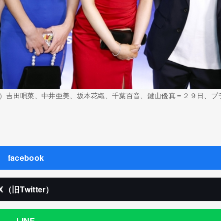
）吉田唄菜、中井亜美、坂本花織、千葉百音、鍵山優真＝２９日、プ
facebook
X（旧Twitter）
LINE