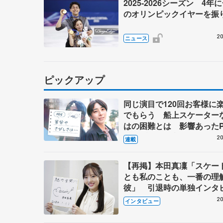
2025-2026シーズン 4年
のオリンピックイヤーを振
20
ニュース
ピックアップ
同じ演目で120回お客様に
でもらう 船上スケーター
はの困難とは 影響あったP
キャプテン松永さんの存在
20
連載
【再掲】本田真凜「スケー
とも私のことも、一番の理
彼」 引退時の単独インタ
で語った競技人生や家族、
20
インタビュー
これからの夢…