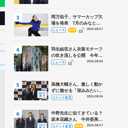
岡万佑子、サマーカップ欠
場を発表 7月のみなとア
クルス杯は腰痛の影響で
2026.08.07
ニュース
NEW
羽生結弦さん衣装モチーフ
の吹き流しを公開 今年は
「春よ、来い」、仙台の瑞
2026.08.06
ニュース
鳳殿
高橋大輔さん、激しく動か
ずに魅せる「深みみたいな
ものは出てきている？」
2026.08.06
コメント全文
〝兄さん〟と慕うレジェン
ド野村忠宏さんと和気あい
中野先生に似てきている？
あい
坂本花織さん 中井亜美は
クリケットのサマーキャン
2026.08.07
コメント全文
NEW