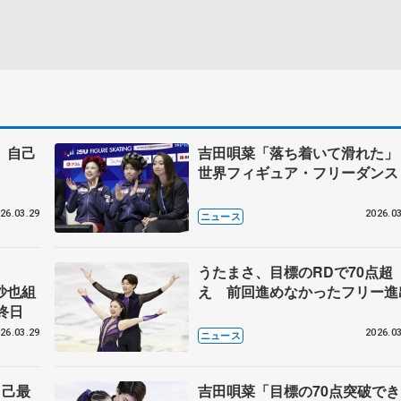
 自己
吉田唄菜「落ち着いて滑れた
世界フィギュア・フリーダンス
26.03.29
2026.03
ニュース
うたまさ、目標のRDで70点超
沙也組
え 前回進めなかったフリー進
終日
26.03.29
2026.03
ニュース
自己最
吉田唄菜「目標の70点突破でき