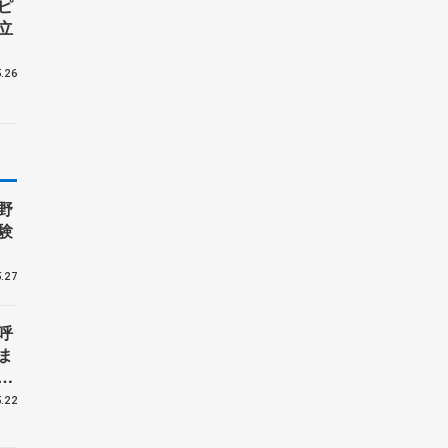
ピ
立
.26
野
験
.27
呼
ま
戦
.22