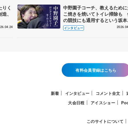
たりく
中野園子コーチ、教えるために
創造、
こ焼きを焼いてトイレ掃除も 
の競技にも通用するという坂本
織の筋肉
26.04.24
2026.04
インタビュー
有料会員登録はこちら
新着
インタビュー
コメント全文
大会日程
アイスショー
Po
このサイトについて