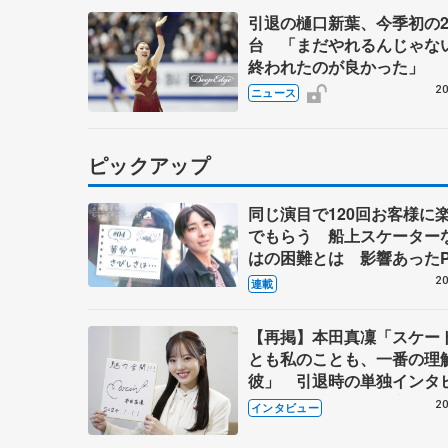
引退の樋口新葉、今季初の2
台 「まだやれるんじゃな
終われたのが良かった」
20
ニュース
ピックアップ
同じ演目で120回お客様に
でもらう 船上スケーター
はの困難とは 影響あったP
キャプテン松永さんの存在
20
連載
【再掲】本田真凜「スケー
とも私のことも、一番の理
彼」 引退時の単独インタ
で語った競技人生や家族、
20
インタビュー
これからの夢…