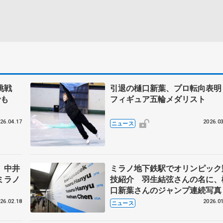
挑戦
引退の樋口新葉、プロ転向表
でも
フィギュア五輪メダリスト
26.04.17
2026.03
ニュース
 中井
ミラノ地下鉄駅でオリンピック
ミラノ
技紹介 羽生結弦さんの名に、
口新葉さんのジャンプ連続写真
26.02.18
2026.01
ニュース