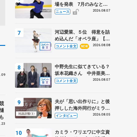
場を発表 7月のみなとア
クルス杯は腰痛の影響で
2026.08.07
ニュース
河辺愛菜、５位 得意を詰
め込んだ「オペラ座」【み
なとアクルス杯フリー】
2026.08.08
コメント全文
NEW
明
中野先生に似てきている？
坂本花織さん 中井亜美は
.09
クリケットのサマーキャン
2026.08.07
コメント全文
プに 島田麻央はたくさん
試合に出て国際大会へ【文
部科学省スポーツ表彰
夫が「思い出作りに」と後
競
式】
押しした海外同行がミラノ
樋
まで… 繁華街のリンクで
2026.08.05
も
インタビュー
は不良のお兄さんも味方
.23
に 小林芳子さんが振り返
カミラ・ワリエワに中立資
るスケート人生