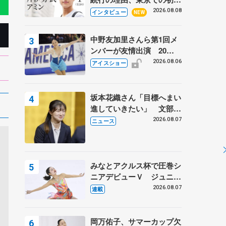
ての一人暮らし 注目スケ
2026.08.08
インタビュー
NEW
ーターの「今」に迫る
中野友加里さんら第1回メ
ンバーが友情出演 20周
年の「フレンズオンアイ
2026.08.06
アイスショー
ス」 宮本賢二さん、有川
梨絵さん、田村岳斗さんも
坂本花織さん「目標へまい
進していきたい」 文部科
学省スポーツ表彰式で代表
2026.08.07
ニュース
謝辞
みなとアクルス杯で圧巻シ
ニアデビューＶ ジュニア
で４シーズン無敗の島田麻
2026.08.07
連載
央
岡万佑子、サマーカップ欠