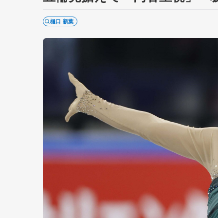
樋口 新葉