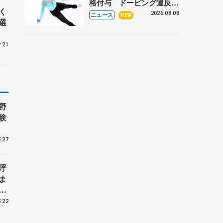
格付与 ドーピング違反で
く
処分、アレクサンドラ・イ
2026.08.08
ニュース
NEW
選
グナトワも
.21
野
験
.27
呼
ま
戦
.22