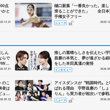
00点
樋口新葉「一番良かった。楽し
いかと
滑ることができた」 全日本
手権女子フリー
25.12.21
2025.12
ニュース
楽しん
推しの素晴らしさを伝えたい宇
ならで
昌磨の本気と、夢が遠ざかる経
IW前
をした本田真凜の覚悟
26.07.31
2026.05
インタビュー
トのこ
アイスダンスが〝戦国時代〟と
解者は
ばれる理由 宇野昌磨の「しょ
ビュー
りん」ら実力者が相次いで参
恋人、
国内の競争激化
26.05.22
2026.05
ニュース