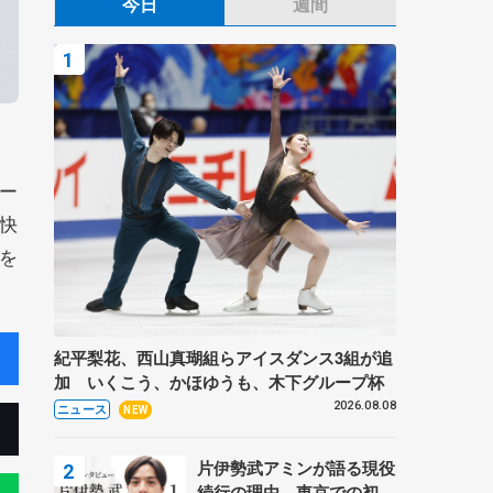
今日
週間
ー
快
を
紀平梨花、西山真瑚組らアイスダンス3組が追
加 いくこう、かほゆうも、木下グループ杯
2026.08.08
ニュース
NEW
片伊勢武アミンが語る現役
続行の理由、東京での初め