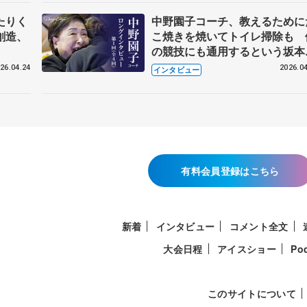
たりく
中野園子コーチ、教えるために
創造、
こ焼きを焼いてトイレ掃除も 
の競技にも通用するという坂本
織の筋肉
26.04.24
2026.04
インタビュー
有料会員登録はこちら
新着
インタビュー
コメント全文
大会日程
アイスショー
Po
このサイトについて