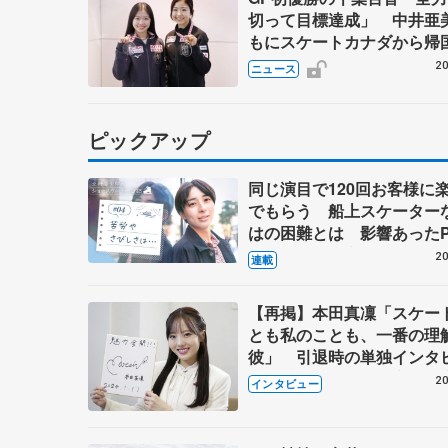
切って目標達成」 中井亜
もにスケートカナダから帰
20
ニュース
ピックアップ
同じ演目で120回お客様に
でもらう 船上スケーター
はの困難とは 影響あったP
キャプテン松永さんの存在
20
連載
【再掲】本田真凜「スケー
とも私のことも、一番の理
彼」 引退時の単独インタ
で語った競技人生や家族、
20
インタビュー
これからの夢…