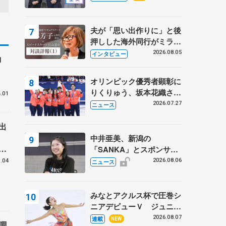
プに 島田麻央はたくさん
試合に出て国際大会へ【文
部科学省スポーツ表彰
夫が「思い出作りに」と後
式】
押しした海外同行がミラノ
まで… 繁華街のリンクで
2026.08.05
インタビュー
ロ
は不良のお兄さんも味方
に 小林芳子さんが振り返
オリンピック優秀者顕彰に
るスケート人生
りくりゅう、坂本花織さ
.01
ん、団体メンバーら 8月
2026.07.27
ニュース
7日に文科省が表彰式、ブ
ルーノ・マルコット、中野
出
園子らコーチも
進
中井亜美、新潟の
を
「SANKA」とスポンサー
契約 「全力で応援」とコ
2026.08.06
.04
ニュース
メント
みなとアクルス杯で圧巻シ
ニアデビューＶ ジュニア
で４シーズン無敗の島田麻
2026.08.07
連載
NEW
調