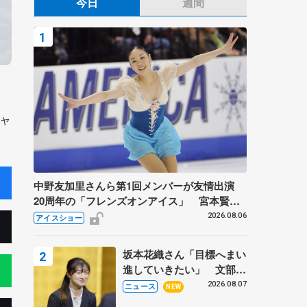
今日
週間
ャ
中野友加里さんら第1回メンバーが友情出演
20周年の「フレンズオンアイス」 宮本賢二
さん、有川梨絵さん、田村岳斗さんも
2026.08.06
アイスショー
坂本花織さん「目標へまい
進していきたい」 文部科
学省スポーツ表彰式で代表
2026.08.07
ニュース
NEW
謝辞