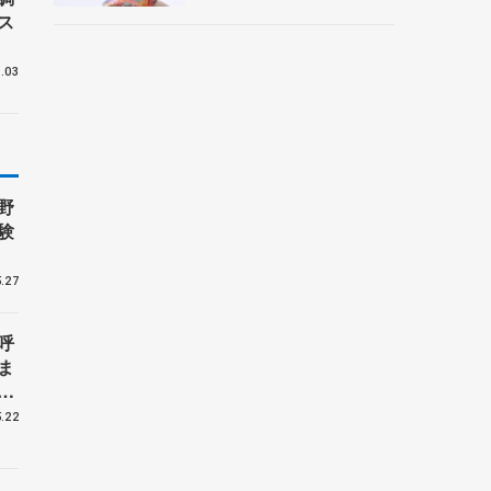
央
ス
.03
野
験
.27
呼
ま
戦
.22