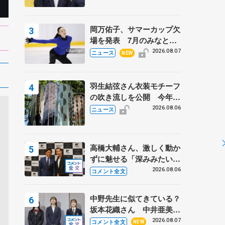
岡万佑子、サマーカップ欠
場を発表 7月のみなとア
クルス杯は腰痛の影響で
2026.08.07
ニュース
NEW
羽生結弦さん衣装モチーフ
の吹き流しを公開 今年は
「春よ、来い」、仙台の瑞
2026.08.06
ニュース
鳳殿
高橋大輔さん、激しく動か
ずに魅せる「深みみたいな
ものは出てきている？」
2026.08.06
コメント全文
〝兄さん〟と慕うレジェン
ド野村忠宏さんと和気あい
中野先生に似てきている？
あい
坂本花織さん 中井亜美は
クリケットのサマーキャン
2026.08.07
コメント全文
NEW