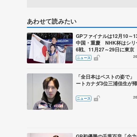
あわせて読みたい
GPファイナルは12月10～1
中国・重慶 NHK杯はシリ
6戦、11月27～29日に東京 
～27年シーズン、国際スケ
20
ニュース
盟発表
「全日本はベストの姿で」
ートカナダ3位三浦佳生が
20
ニュース
GP初優勝の千葉百音「全