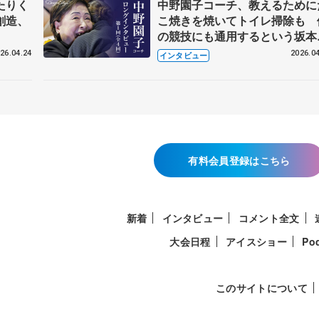
たりく
中野園子コーチ、教えるために
創造、
こ焼きを焼いてトイレ掃除も 
の競技にも通用するという坂本
織の筋肉
26.04.24
2026.04
インタビュー
有料会員登録はこちら
新着
インタビュー
コメント全文
大会日程
アイスショー
Po
このサイトについて