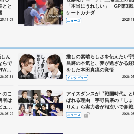
美とと
「本当にうれしい」 GP第3戦
国
ケートカナダ
25.11.03
2025.11
ニュース
楽しん
推しの素晴らしさを伝えたい宇
ならで
昌磨の本気と、夢が遠ざかる経
IW前
をした本田真凜の覚悟
26.07.31
2026.05
インタビュー
トのこ
アイスダンスが〝戦国時代〟と
解者は
ばれる理由 宇野昌磨の「しょ
ビュー
りん」ら実力者が相次いで参
恋人、
国内の競争激化
26.05.22
2026.05
ニュース