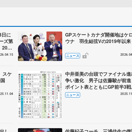
3日に
GPスケートカナダ開催地はケ
ーズ第
ウナ 羽生結弦Vの2019年以来
2026
ート連
26.04.15
2026.04
ニュース
 スケ
中井亜美の台頭でファイナル進
帰国
争い激化 男子は佐藤駿が前
ポイント表とともにGP前半3戦
振り返る
25.11.04
2025.11
ニュース
力出し
佐藤紀子コーチ、三浦佳生の復