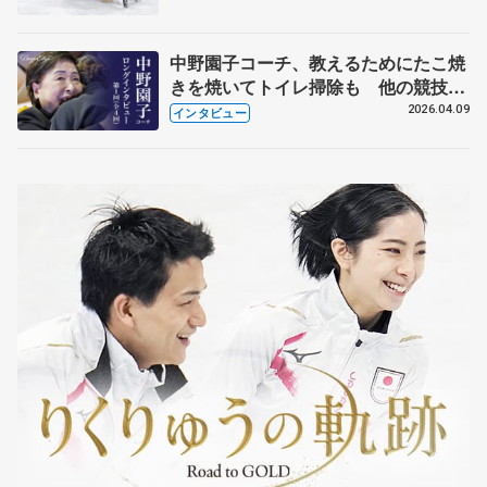
中野園子コーチ、教えるためにたこ焼
きを焼いてトイレ掃除も 他の競技に
も通用するという坂本花織の筋肉
2026.04.09
インタビュー