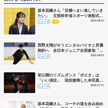
坂本花織さん「目標へまい進していき
たい」 文部科学省スポーツ表彰式で
代表謝辞
2026.08.07
ニュース
NEW
西野太翔がオリエンタルバイオと所属
契約へ 全日本ジュニア合宿参加「結
果残していかないと」 講師はジェー
2026.08.01
ニュース
ソン・ブラウン、岡万佑子は助言感謝
初公開のリズムダンス「ポエタ」は
「いい演目」 現役復帰した本田真
凜、宇野昌磨組がアイスショー
2026.07.31
ニュース
坂本花織さん、コーチの道を歩み始め