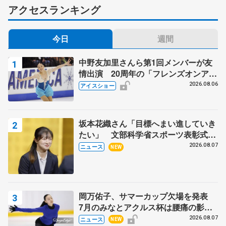
アクセスランキング
今日
週間
中野友加里さんら第1回メンバーが友
情出演 20周年の「フレンズオンアイ
ス」 宮本賢二さん、有川梨絵さん、
2026.08.06
アイスショー
田村岳斗さんも
坂本花織さん「目標へまい進していき
たい」 文部科学省スポーツ表彰式で
代表謝辞
2026.08.07
ニュース
NEW
岡万佑子、サマーカップ欠場を発表
7月のみなとアクルス杯は腰痛の影響
で
2026.08.07
ニュース
NEW