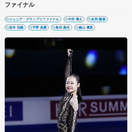
ファイナル
ジュニア・グランプリファイナル
中田 璃士
吉田 陽菜
坂本 花織
宇野 昌磨
島田 麻央
鍵山 優真