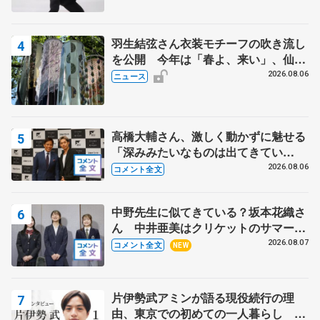
羽生結弦さん衣装モチーフの吹き流し
を公開 今年は「春よ、来い」、仙台
の瑞鳳殿
2026.08.06
ニュース
高橋大輔さん、激しく動かずに魅せる
「深みみたいなものは出てきてい
る？」 〝兄さん〟と慕うレジェンド
2026.08.06
コメント全文
野村忠宏さんと和気あいあい
中野先生に似てきている？坂本花織さ
ん 中井亜美はクリケットのサマーキ
ャンプに 島田麻央はたくさん試合に
2026.08.07
コメント全文
NEW
出て国際大会へ【文部科学省スポーツ
表彰式】
片伊勢武アミンが語る現役続行の理
由、東京での初めての一人暮らし 注