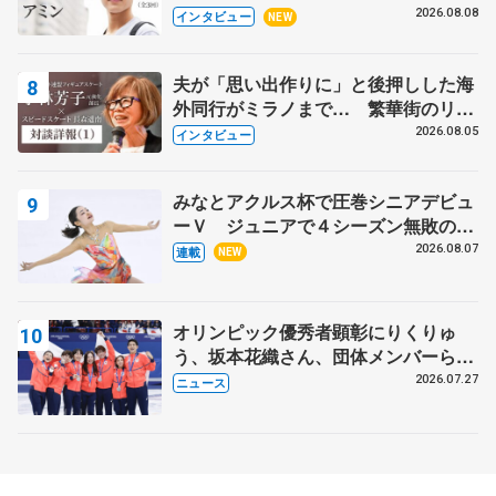
目スケーターの「今」に迫る
2026.08.08
インタビュー
NEW
夫が「思い出作りに」と後押しした海
外同行がミラノまで… 繁華街のリン
クでは不良のお兄さんも味方に 小林
2026.08.05
インタビュー
芳子さんが振り返るスケート人生
みなとアクルス杯で圧巻シニアデビュ
ーＶ ジュニアで４シーズン無敗の島
田麻央
2026.08.07
連載
NEW
オリンピック優秀者顕彰にりくりゅ
う、坂本花織さん、団体メンバーら
8月7日に文科省が表彰式、ブルーノ・
2026.07.27
ニュース
マルコット、中野園子らコーチも