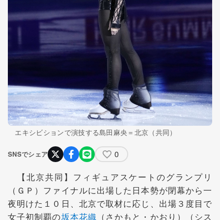
エキシビションで演技する島田麻央＝北京（共同）
0
SNSでシェア
【北京共同】フィギュアスケートのグランプリ
（ＧＰ）ファイナルに出場した日本勢が閉幕から一
夜明けた１０日、北京で取材に応じ、出場３度目で
女子初制覇の
坂本花織
（さかもと・かおり）（シス