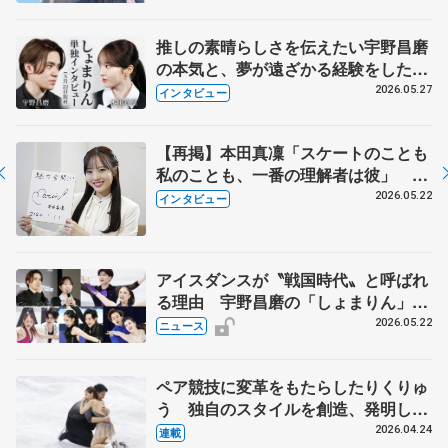
永さんの存在
推しの素晴らしさを伝えたい宇野昌磨
の本気と、夢が遠ざかる経験をした本
田真凜の覚悟
2026.05.27
インタビュー
【再掲】本田真凜「スケートのことも
私のことも、一番の理解者は彼」 引
退時の単独インタビューで語った競技
2026.05.22
インタビュー
人生や家族、恋人、これからの夢…
アイスダンスが〝戦国時代〟と呼ばれ
る理由 宇野昌磨の「しょまりん」ら
実力者が相次いで参戦 国内の競争激
2026.05.22
ニュース
化
ペア競技に変革をもたらしたりくりゅ
う 独自のスタイルを創造、発明した
【引退発表後②】
2026.04.24
連載