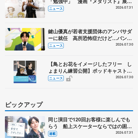
「勉強中」 漫画『メダリスト』展覧
会で子どもたちにエール
2026.07.31
ニュース
鍵山優真が若者支援団体のアンバサダ
ーに就任 高所恐怖症だけど…バンジ
ージャンプに挑戦も？
2026.07.30
ニュース
【鳥とお花をイメージしたフリー し
ょまりん練習公開】ポッドキャスト
#75を配信
2026.07.30
ニュース
ピックアップ
同じ演目で120回お客様に楽しんでも
らう 船上スケーターならではの困難
とは 影響あったPIW前キャプテン松
2026.07.31
連載